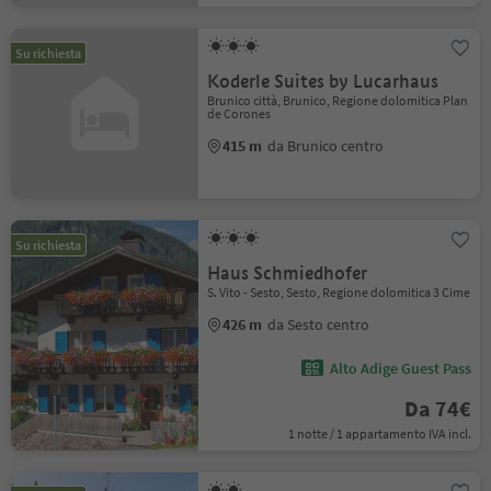
Su richiesta
Koderle Suites by Lucarhaus
Brunico città, Brunico, Regione dolomitica Plan
de Corones
415 m
da Brunico centro
Su richiesta
Haus Schmiedhofer
S. Vito - Sesto, Sesto, Regione dolomitica 3 Cime
426 m
da Sesto centro
Alto Adige Guest Pass
Da 74€
1 notte / 1 appartamento IVA incl.