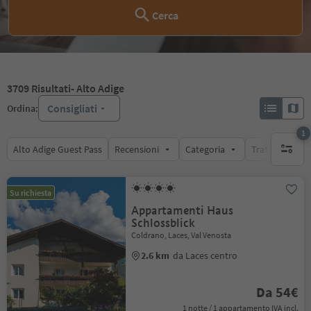
Cerca
3709
Risultati
- Alto Adige
Consigliati
Ordina:
1
Alto Adige Guest Pass
Recensioni
Categoria
Trattamento
1 filtro 
Su richiesta
Appartamenti Haus
Schlossblick
Coldrano, Laces, Val Venosta
2.6 km
da Laces centro
Da 54€
1 notte / 1 appartamento IVA incl.