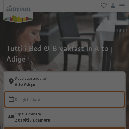
men
favoriti
user lin
Tutti i Bed & Breakfast in Alto
Adige
Dove vuoi andare?
Alto Adige
Scegli le date
Ospiti e camere
2 ospiti / 1 camera