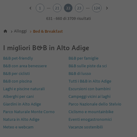
2
...
...
1
21
22
23
124
3
4
631 - 660 di 3709 risultati
5
6
Alloggi
Bed & Breakfast
7
8
I migliori B&B in Alto Adige
9
10
B&B pet-friendly
B&B per famiglie
11
B&B con area benessere
B&B sulle piste da sci
12
13
B&B per ciclisti
B&B di lusso
14
B&B con piscina
Tutti i B&B in Alto Adige
15
Laghi e piscine naturali
Escursioni con bambini
16
Alberghi per cani
Campeggi vicini ai laghi
17
18
Giardini in Alto Adige
Parco Nazionale dello Stelvio
19
Parco Naturale Monte Corno
Ciclismo e mountainbike
20
Natura in Alto Adige
Eventi enogastronomici
21
Meteo e webcam
Vacanze sostenibili
22
23