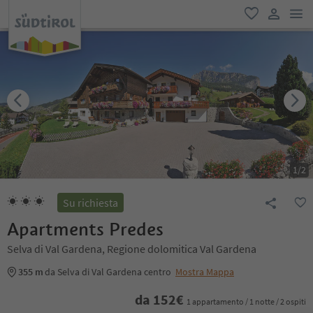
men
favoriti
user lin
1
/
2
Su richiesta
Apartments Predes
Selva di Val Gardena, Regione dolomitica Val Gardena
355 m
da Selva di Val Gardena centro
Mostra Mappa
da
152
€
1 appartamento / 1 notte / 2 ospiti