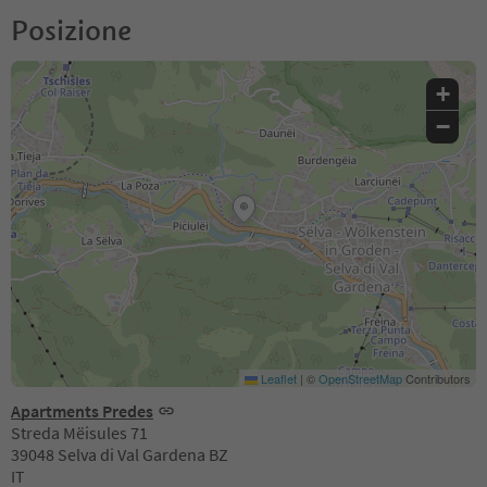
Posizione
+
−
Leaflet
|
©
OpenStreetMap
Contributors
Apartments Predes
Streda Mëisules 71
39048 Selva di Val Gardena BZ
IT