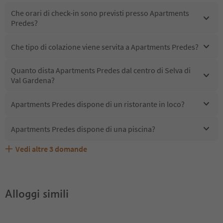
Che orari di check-in sono previsti presso Apartments
Predes?
Che tipo di colazione viene servita a Apartments Predes?
Quanto dista Apartments Predes dal centro di Selva di
Val Gardena?
Apartments Predes dispone di un ristorante in loco?
Apartments Predes dispone di una piscina?
Vedi altre
3
domande
Quali servizi/attività sono disponibili presso Apartments
Gli ospiti di Apartments Predes ricevono l'Alto Adige
Apartments Predes accetta animali domestici?
Predes?
Guest Pass?
Alloggi simili