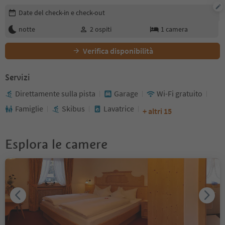
Modifica i dettagli della prenotazione
Date del check-in e check-out
notte
2
ospiti
1
camera
Verifica disponibilità
Servizi
Direttamente sulla pista
Garage
Wi-Fi gratuito
Famiglie
Skibus
Lavatrice
+ altri 15
Esplora le camere