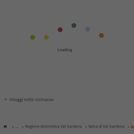
Alloggi nelle vicinanze
...
Regione dolomitica Val Gardena
Selva di Val Gardena
A