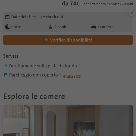
da
74
€
1 appartamento / 1 notte / 2 ospiti
Modifica i dettagli della prenotazione
Date del check-in e check-out
notte
2
ospiti
1
camera
Verifica disponibilità
Servizi
Direttamente sulla pista da fondo
Parcheggio non coperto
+ altri 13
Esplora le camere