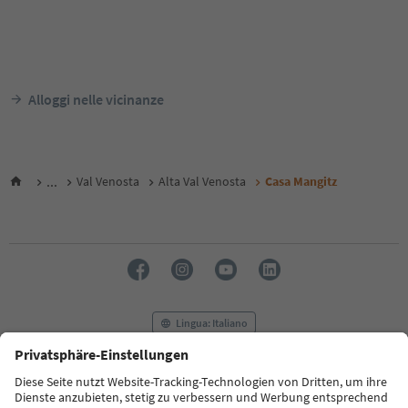
Alloggi nelle vicinanze
...
Val Venosta
Alta Val Venosta
Casa Mangitz
Lingua: Italiano
FAQ
Contatti
Press
MICE
Privacy Policy
Termini e condizioni
Crediti
Cookie Policy