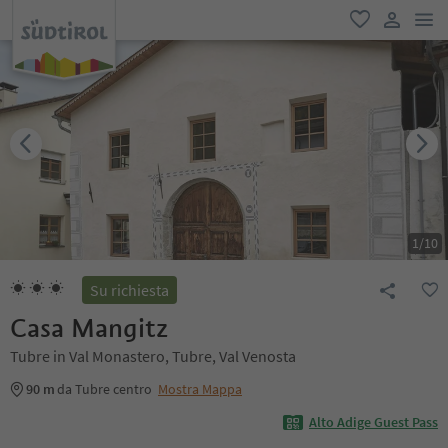
men
favoriti
user lin
1
/
10
Su richiesta
Casa Mangitz
Tubre in Val Monastero, Tubre, Val Venosta
90 m
da Tubre centro
Mostra Mappa
Alto Adige Guest Pass