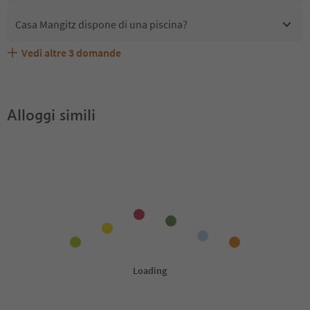
Casa Mangitz dispone di una piscina?
Vedi altre
3
domande
Quali servizi/attività sono disponibili presso Casa
Gli ospiti di Casa Mangitz ricevono l'Alto Adige Guest
Casa Mangitz accetta animali domestici?
Mangitz?
Pass?
Alloggi simili