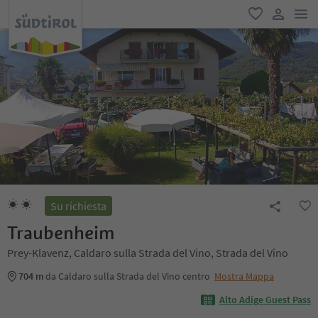
men
favoriti
user lin
Su richiesta
Traubenheim
Prey-Klavenz, Caldaro sulla Strada del Vino, Strada del Vino
704 m
da Caldaro sulla Strada del Vino centro
Mostra Mappa
Alto Adige Guest Pass