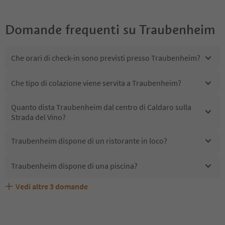
Domande frequenti su
Traubenheim
Che orari di check-in sono previsti presso Traubenheim?
Che tipo di colazione viene servita a Traubenheim?
Quanto dista Traubenheim dal centro di Caldaro sulla
Strada del Vino?
Traubenheim dispone di un ristorante in loco?
Traubenheim dispone di una piscina?
Vedi altre
3
domande
Quali servizi/attività sono disponibili presso
Gli ospiti di Traubenheim ricevono l'Alto Adige Guest
Traubenheim accetta animali domestici?
Traubenheim?
Pass?