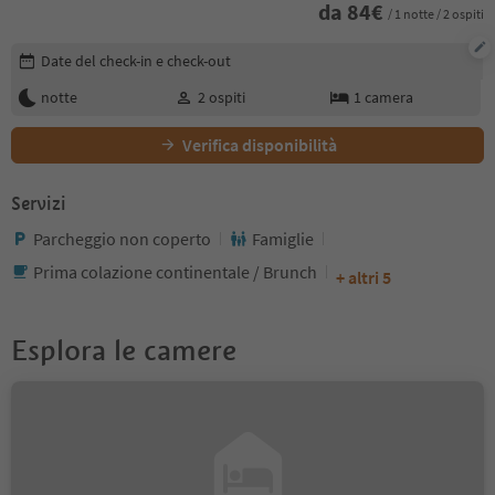
da
84
€
/ 1 notte / 2 ospiti
Modifica i dettagli della prenotazione
Date del check-in e check-out
notte
2
ospiti
1
camera
Verifica disponibilità
Servizi
Parcheggio non coperto
Famiglie
Prima colazione continentale / Brunch
+ altri 5
Esplora le camere