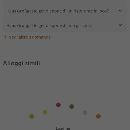
Haus Großgasteiger dispone di un ristorante in loco?
Haus Großgasteiger dispone di una piscina?
Vedi altre
3
domande
Quali servizi/attività sono disponibili presso Haus
Gli ospiti di Haus Großgasteiger ricevono l'Alto Adige
Haus Großgasteiger accetta animali domestici?
Großgasteiger?
Guest Pass?
Alloggi simili