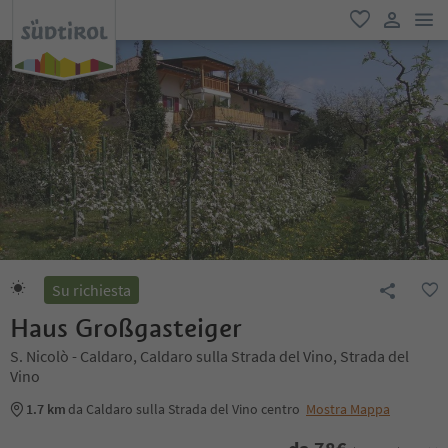
men
favoriti
user lin
Su richiesta
Haus Großgasteiger
S. Nicolò - Caldaro, Caldaro sulla Strada del Vino, Strada del
Vino
1.7 km
da Caldaro sulla Strada del Vino centro
Mostra Mappa