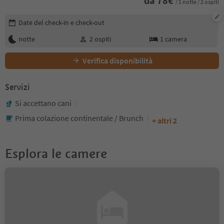
da
78
€
/ 1 notte / 2 ospiti
Modifica i dettagli della prenotazione
Date del check-in e check-out
notte
2
ospiti
1
camera
Verifica disponibilità
Servizi
Si accettano cani
Prima colazione continentale / Brunch
+ altri 2
Esplora le camere