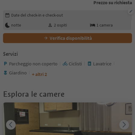
Prezzo su richiesta
Modifica i dettagli della prenotazione
Date del check-in e check-out
notte
2
ospiti
1
camera
Verifica disponibilità
Servizi
Parcheggio non coperto
Ciclisti
Lavatrice
Giardino
+ altri 2
Esplora le camere