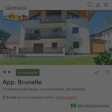
men
favoriti
user lin
Su richiesta
App. Brunelle
S.Valentino alla Muta, Curon Venosta, Val Venosta
4.6 km
da Curon Venosta centro
Mostra Mappa
Alto Adige Guest Pass