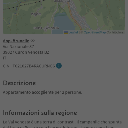
Leaflet
|
©
OpenStreetMap
Contributors
App. Brunelle
Via Nazionale 37
39027 Curon Venosta BZ
IT
CIN: IT021027B4RACURNG6
Descrizione
Appartamento accogliente per 2 persone.
Informazioni sulla regione
La Val Venosta è una terra di contrasti. Il campanile che spunta
dal Lago di Resia è solo l’inizio. Intorno, il vento venostano