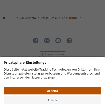
...
Val Venosta
Passo Resia
App. Brunelle
Lingua: Italiano
FAQ
Contatti
Press
MICE
Privacy Policy
Termini e condizioni
Crediti
Cookie Policy
Film commission
Chi siamo
Dichiarazione di accessibilità
Alto Adige B2B
© 2026 IDM Südtirol