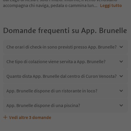
accompagna chi naviga, pedala o cammina lun
...
Leggi tutto
Domande frequenti su
App. Brunelle
Che orari di check-in sono previsti presso App. Brunelle?
Che tipo di colazione viene servita a App. Brunelle?
Quanto dista App. Brunelle dal centro di Curon Venosta?
App. Brunelle dispone di un ristorante in loco?
App. Brunelle dispone di una piscina?
Vedi altre
3
domande
Quali servizi/attività sono disponibili presso App.
Gli ospiti di App. Brunelle ricevono l'Alto Adige Guest
App. Brunelle accetta animali domestici?
Brunelle?
Pass?