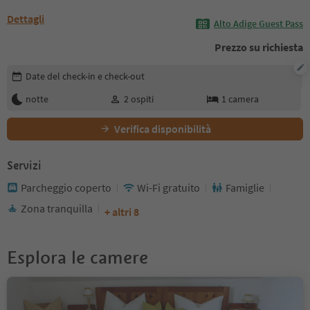
Dettagli
Alto Adige Guest Pass
Prezzo su richiesta
Modifica i dettagli della prenotazione
Date del check-in e check-out
notte
2
ospiti
1
camera
Verifica disponibilità
Servizi
Parcheggio coperto
Wi-Fi gratuito
Famiglie
Zona tranquilla
+ altri 8
Esplora le camere