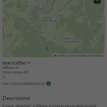
−
Leaflet
|
©
OpenStreetMap
Contributors
Moar in Siffian
Siffiano 23
39054 Renon BZ
IT
CIN: IT021072B4D6ZD4CZE
Descrizione
Il maso „Moarhof“ a Siffiano si trova in mezzo della località