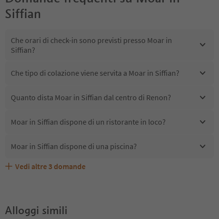
Siffian
Che orari di check-in sono previsti presso Moar in
Siffian?
Che tipo di colazione viene servita a Moar in Siffian?
Quanto dista Moar in Siffian dal centro di Renon?
Moar in Siffian dispone di un ristorante in loco?
Moar in Siffian dispone di una piscina?
Vedi altre
3
domande
Quali servizi/attività sono disponibili presso Moar in
Gli ospiti di Moar in Siffian ricevono l'Alto Adige Guest
Moar in Siffian accetta animali domestici?
Siffian?
Pass?
Alloggi simili