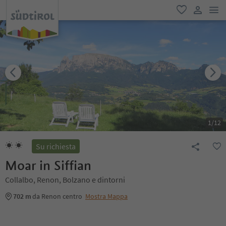
men
favoriti
user lin
1
/
12
Su richiesta
Moar in Siffian
Collalbo, Renon, Bolzano e dintorni
702 m
da Renon centro
Mostra Mappa