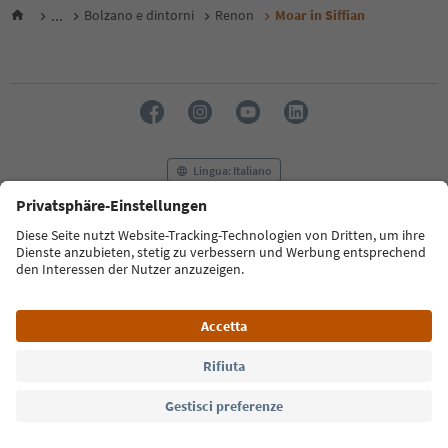
...
Bolzano e dintorni
Renon
Moar in Siffian
Lingua: Italiano
FAQ
Contatti
Press
MICE
Privacy Policy
Termini e condizioni
Crediti
Cookie Policy
Film commission
Chi siamo
Dichiarazione di accessibilità
Alto Adige B2B
© 2026 IDM Südtirol