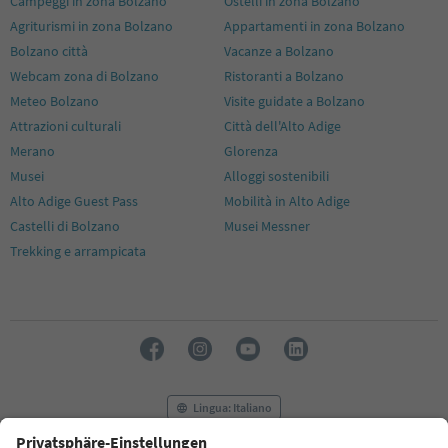
Campeggi in zona Bolzano
Ostelli in zona Bolzano
Agriturismi in zona Bolzano
Appartamenti in zona Bolzano
Bolzano città
Vacanze a Bolzano
Webcam zona di Bolzano
Ristoranti a Bolzano
Meteo Bolzano
Visite guidate a Bolzano
Attrazioni culturali
Città dell'Alto Adige
Merano
Glorenza
Musei
Alloggi sostenibili
Alto Adige Guest Pass
Mobilità in Alto Adige
Castelli di Bolzano
Musei Messner
Trekking e arrampicata
Lingua: Italiano