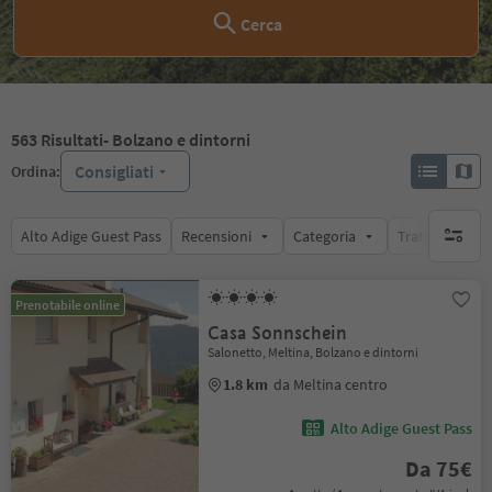
Cerca
563
Risultati
- Bolzano e dintorni
Consigliati
Ordina:
Alto Adige Guest Pass
Recensioni
Categoria
Trattamento
nessun f
Prenotabile online
Casa Sonnschein
Salonetto, Meltina, Bolzano e dintorni
1.8 km
da Meltina centro
Alto Adige Guest Pass
Da 75€