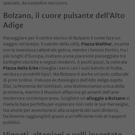
speciale, da custodire nel cuore.
Bolzano, il cuore pulsante dell'Alto
Adige
Passeggiare per il centro storico di Bolzano è come fare un
viaggio nel tempo. Il salotto della città,
Piazza Walther
, incanta
con la maestosa cattedrale gotica, mentre i famosi Portici, tra i
più lunghi d'Europa, invitano a una piacevole passeggiata tra
botteghe storiche e negozi moderni. A pochi passi, la colorata
Piazza delle Erbe
risveglia i sensi con i suoi banchi di frutta,
verdura e prodotti tipici. Ma Bolzano è anche un polo culturale
di prim'ordine. Il Museo Archeologico dell'Alto Adige ospita
Ötzi, la Mummia del Similaun, una testimonianza unica della
preistoria, mentre il Museion affascina gli amanti dell'arte
moderna e contemporanea. Scegliere un
alloggio a Bolzano
si
rivela la base perfetta per esplorare non solo le sue meraviglie,
ma anche per avventurarsi alla scoperta dei suoi dintorni,
facilmente raggiungibili grazie a un'efficiente rete di trasporti
pubblici.
Vigneti, altopiani e valli incantate