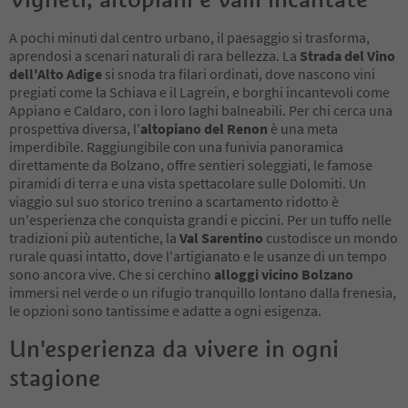
A pochi minuti dal centro urbano, il paesaggio si trasforma,
aprendosi a scenari naturali di rara bellezza. La
Strada del Vino
dell'Alto Adige
si snoda tra filari ordinati, dove nascono vini
pregiati come la Schiava e il Lagrein, e borghi incantevoli come
Appiano e Caldaro, con i loro laghi balneabili. Per chi cerca una
prospettiva diversa, l'
altopiano del Renon
è una meta
imperdibile. Raggiungibile con una funivia panoramica
direttamente da Bolzano, offre sentieri soleggiati, le famose
piramidi di terra e una vista spettacolare sulle Dolomiti. Un
viaggio sul suo storico trenino a scartamento ridotto è
un'esperienza che conquista grandi e piccini. Per un tuffo nelle
tradizioni più autentiche, la
Val Sarentino
custodisce un mondo
rurale quasi intatto, dove l'artigianato e le usanze di un tempo
sono ancora vive. Che si cerchino
alloggi vicino Bolzano
immersi nel verde o un rifugio tranquillo lontano dalla frenesia,
le opzioni sono tantissime e adatte a ogni esigenza.
Un'esperienza da vivere in ogni
stagione