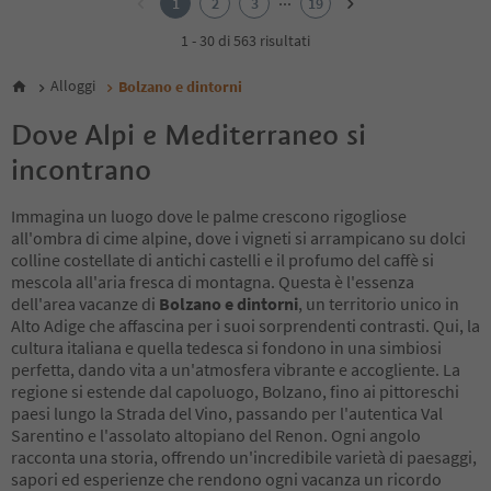
1
2
3
19
3
4
1 - 30 di 563 risultati
5
6
Alloggi
Bolzano e dintorni
7
8
Dove Alpi e Mediterraneo si
9
incontrano
10
11
12
Immagina un luogo dove le palme crescono rigogliose
13
all'ombra di cime alpine, dove i vigneti si arrampicano su dolci
14
colline costellate di antichi castelli e il profumo del caffè si
15
mescola all'aria fresca di montagna. Questa è l'essenza
16
dell'area vacanze di
Bolzano e dintorni
, un territorio unico in
17
Alto Adige che affascina per i suoi sorprendenti contrasti. Qui, la
18
cultura italiana e quella tedesca si fondono in una simbiosi
19
perfetta, dando vita a un'atmosfera vibrante e accogliente. La
regione si estende dal capoluogo, Bolzano, fino ai pittoreschi
paesi lungo la Strada del Vino, passando per l'autentica Val
Sarentino e l'assolato altopiano del Renon. Ogni angolo
racconta una storia, offrendo un'incredibile varietà di paesaggi,
sapori ed esperienze che rendono ogni vacanza un ricordo