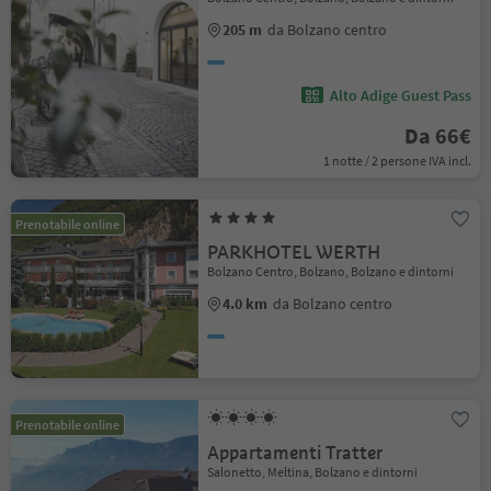
205 m
da Bolzano centro
Alto Adige Guest Pass
Da 66€
1 notte / 2 persone IVA incl.
Prenotabile online
PARKHOTEL WERTH
Bolzano Centro, Bolzano, Bolzano e dintorni
4.0 km
da Bolzano centro
Prenotabile online
Appartamenti Tratter
Salonetto, Meltina, Bolzano e dintorni