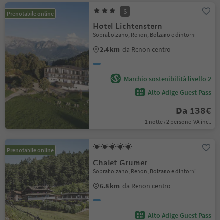
S
Prenotabile online
Hotel Lichtenstern
Soprabolzano, Renon, Bolzano e dintorni
2.4 km
da Renon centro
Marchio sostenibilità livello 2
Alto Adige Guest Pass
Da 138€
1 notte / 2 persone IVA incl.
Prenotabile online
Chalet Grumer
Soprabolzano, Renon, Bolzano e dintorni
6.8 km
da Renon centro
Alto Adige Guest Pass