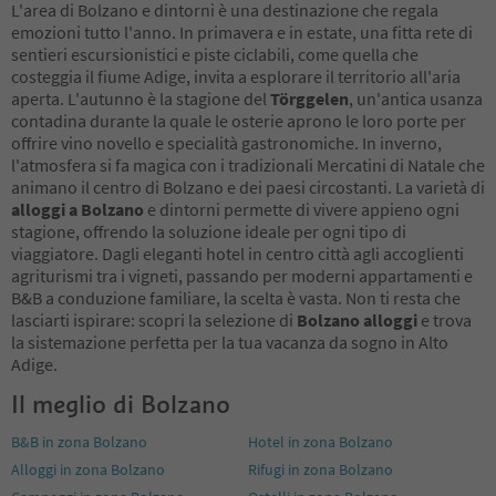
L'area di Bolzano e dintorni è una destinazione che regala
emozioni tutto l'anno. In primavera e in estate, una fitta rete di
sentieri escursionistici e piste ciclabili, come quella che
costeggia il fiume Adige, invita a esplorare il territorio all'aria
aperta. L'autunno è la stagione del
Törggelen
, un'antica usanza
contadina durante la quale le osterie aprono le loro porte per
offrire vino novello e specialità gastronomiche. In inverno,
l'atmosfera si fa magica con i tradizionali Mercatini di Natale che
animano il centro di Bolzano e dei paesi circostanti. La varietà di
alloggi a Bolzano
e dintorni permette di vivere appieno ogni
stagione, offrendo la soluzione ideale per ogni tipo di
viaggiatore. Dagli eleganti hotel in centro città agli accoglienti
agriturismi tra i vigneti, passando per moderni appartamenti e
B&B a conduzione familiare, la scelta è vasta. Non ti resta che
lasciarti ispirare: scopri la selezione di
Bolzano alloggi
e trova
la sistemazione perfetta per la tua vacanza da sogno in Alto
Adige.
Il meglio di Bolzano
B&B in zona Bolzano
Hotel in zona Bolzano
Alloggi in zona Bolzano
Rifugi in zona Bolzano