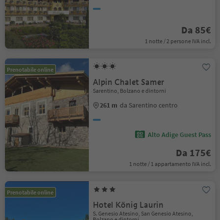
Da 85€
1 notte / 2 persone IVA incl.
Prenotabile online
Alpin Chalet Samer
Sarentino, Bolzano e dintorni
261 m
da Sarentino centro
Alto Adige Guest Pass
Da 175€
1 notte / 1 appartamento IVA incl.
Prenotabile online
Hotel König Laurin
S. Genesio Atesino, San Genesio Atesino,
Bolzano e dintorni