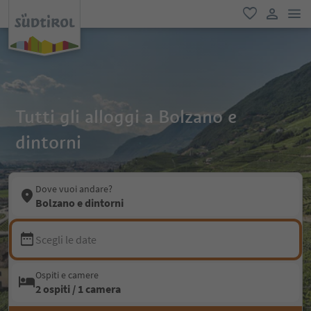
men
favoriti
user lin
Tutti gli alloggi a Bolzano e
dintorni
Dove vuoi andare?
Bolzano e dintorni
Scegli le date
Ospiti e camere
2 ospiti / 1 camera