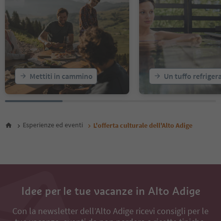
17
18
19
20
21
22
23
Mettiti in cammino
Un tuffo refriger
24
25
26
27
28
Esperienze ed eventi
L'offerta culturale dell'Alto Adige
29
30
31
32
33
34
Idee per le tue vacanze in Alto Adige
Con la newsletter dell’Alto Adige ricevi consigli per le