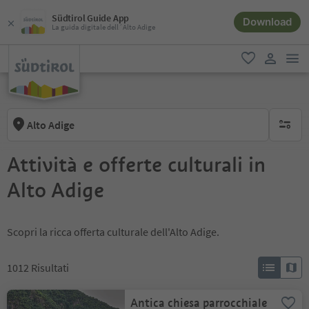
Südtirol Guide App
Download
La guida digitale dell´Alto Adige
men
favoriti
user lin
Alto Adige
nessun f
Attività e offerte culturali in
Alto Adige
Scopri la ricca offerta culturale dell'Alto Adige.
1012
Risultati
Antica chiesa parrocchiale