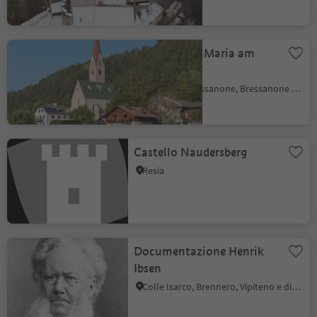
Il santuario „Maria am
Sand“
S. Andrea, Bressanone, Bressanone e dintorni
Castello Naudersberg
Resia
Documentazione Henrik
Ibsen
Colle Isarco, Brennero, Vipiteno e dintorni