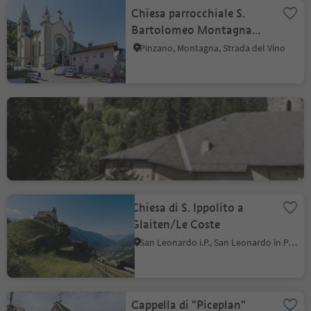
Chiesa parrocchiale S.
Bartolomeo Montagna
s.S.d.V.
Pinzano, Montagna, Strada del Vino
Castel Welsperg
Monguelfo, Monguelfo-Tesido
Chiesa di S. Ippolito a
Glaiten/Le Coste
San Leonardo i.P., San Leonardo in Passiria, Merano e dintorni
Cappella di "Piceplan"