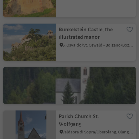
Runkelstein Castle, the
illustrated manor
S. Osvaldo/St. Oswald - Bolzano/Bozen, Ritten/Renon, Bolzano/Bozen and environs
St. Magdalena chapel
Ridanna/Ridnaun, Ratschings/Racines, Sterzing/Vipiteno and environs
Parish Church St.
Wolfgang
Valdaora di Sopra/Oberolang, Olang/Valdaora, Dolomites Region Kronplatz/Plan de Corones