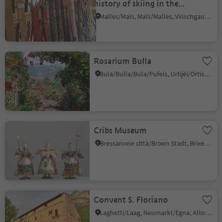
history of skiing in the
Upper Venosta Valley"
Malles/Mals, Mals/Malles, Vinschgau/Val Venosta
Rosarium Bulla
Bula/Bulla/Bula/Pufels, Urtijëi/Ortisei, Dolomites Region Val Gardena
Cribs Museum
Bressanone città/Brixen Stadt, Brixen/Bressanone, Brixen/Bressanone and environs
Convent S. Floriano
Laghetti/Laag, Neumarkt/Egna, Alto Adige Wine Road