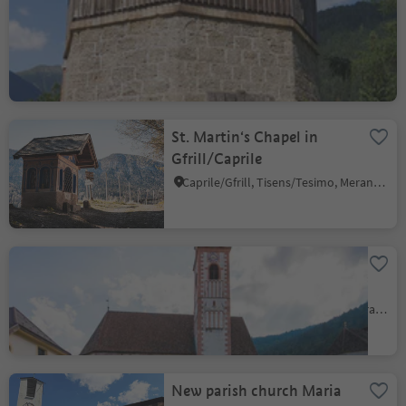
Former main water
station of the „Südbahn“
Monguelfo/Welsberg, Welsberg-Taisten/Monguelfo-Tesido
St. Martin‘s Chapel in
Gfrill/Caprile
Caprile/Gfrill, Tisens/Tesimo, Meran/Merano and environs
Parish Church of Mary
Assumption (Maria
Himmelfahrt) and St.
Tesimo/Tisens, Tisens/Tesimo, Meran/Merano and environs
Michael's Chapel in
Tisens/Tesimo
New parish church Maria