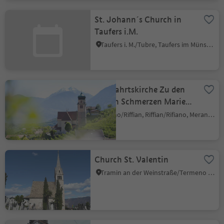
St. Johann´s Church in
Taufers i.M.
Taufers i. M./Tubre, Taufers im Münstertal/Tubre, Vinschgau/Val Venosta
Wallfahrtskirche Zu den
Sieben Schmerzen Mariens
Pilgrimage Church in
Rifiano/Riffian, Riffian/Rifiano, Meran/Merano and environs
Riffian/Rifiano
Church St. Valentin
Tramin an der Weinstraße/Termeno sulla Strada del Vino, Alto Adige Wine Road