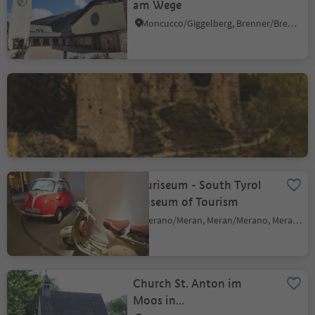
am Wege
Moncucco/Giggelberg, Brenner/Brennero, Sterzing/Vipiteno and environs
The ruins of Hauenstein
Siusi/Seis, Kastelruth/Castelrotto, Dolomites Region Seiser Alm
Touriseum - South Tyrol
Museum of Tourism
Merano/Meran, Meran/Merano, Meran/Merano and environs
Church St. Anton im
Moos in