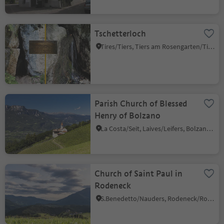
Tschetterloch
Tires/Tiers, Tiers am Rosengarten/Tires al Catinaccio, Dolomites Region Seiser Alm
Parish Church of Blessed
Henry of Bolzano
La Costa/Seit, Laives/Leifers, Bolzano/Bozen and environs
Church of Saint Paul in
Rodeneck
S.Benedetto/Nauders, Rodeneck/Rodengo, Brixen/Bressanone and environs