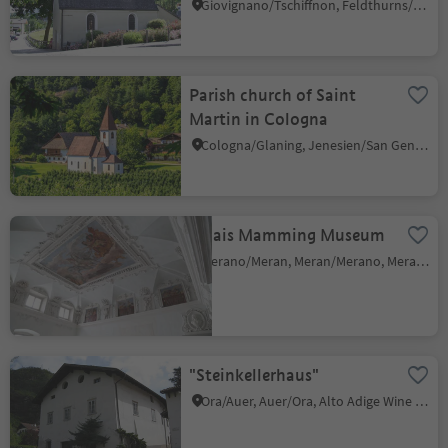
Velturno/Feldthurns
Giovignano/Tschiffnon, Feldthurns/Velturno, Brixen/Bressanone and environs
Parish church of Saint
Martin in Cologna
Cologna/Glaning, Jenesien/San Genesio Atesino, Bolzano/Bozen and environs
Palais Mamming Museum
Merano/Meran, Meran/Merano, Meran/Merano and environs
"Steinkellerhaus"
Ora/Auer, Auer/Ora, Alto Adige Wine Road