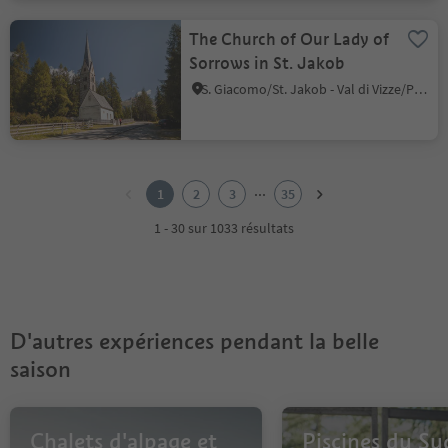
The Church of Our Lady of
Sorrows in St. Jakob
S. Giacomo/St. Jakob - Val di Vizze/Pfitsch, Pfitsch/Val di Vizze, Sterzing/Vipiteno and environs
1
2
...
1
2
3
35
3
4
1 - 30 sur 1033 résultats
5
6
7
8
9
D'autres expériences pendant la belle
10
11
saison
12
13
14
Chalets d'alpage et
Piscines du Su
15