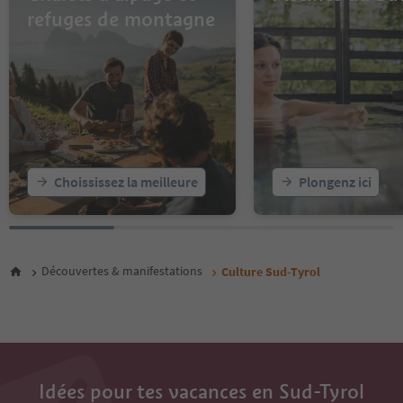
16
refuges de montagne
17
18
19
20
21
22
23
24
25
Choississez la meilleure
Plongenz ici
26
27
28
29
30
Découvertes & manifestations
Culture Sud-Tyrol
31
32
33
34
35
Idées pour tes vacances en Sud-Tyrol