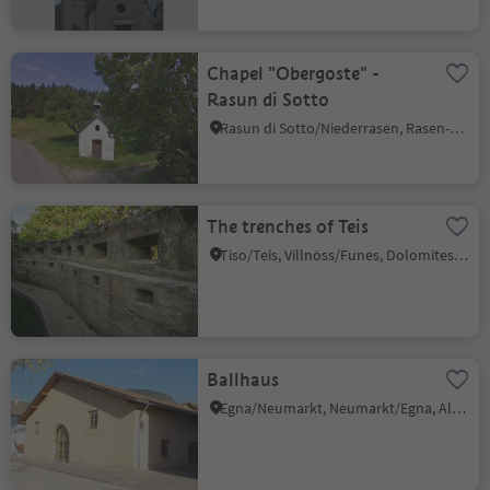
Chapel "Obergoste" -
Rasun di Sotto
Rasun di Sotto/Niederrasen, Rasen-Antholz/Rasun Anterselva, Dolomites Region Kronplatz/Plan de Corones
The trenches of Teis
Tiso/Teis, Villnöss/Funes, Dolomites Region Lüsen Villnöss
Ballhaus
Egna/Neumarkt, Neumarkt/Egna, Alto Adige Wine Road