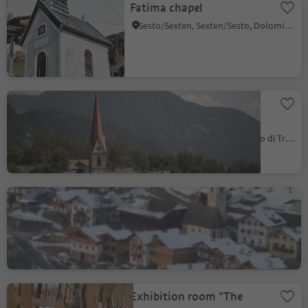
Fatima chapel
Sesto/Sexten, Sexten/Sesto, Dolomites Region 3 Zinnen
Maria Trens Pilgrimage
Church
Trens/Trens, Freienfeld/Campo di Trens, Sterzing/Vipiteno and environs
Church St Nicholas´s in
Tisens
Castelrotto/Kastelruth, Kastelruth/Castelrotto, Dolomites Region Seiser Alm
Exhibition room "The