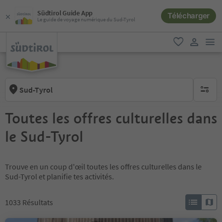
Südtirol Guide App
Télécharger
Le guide de voyage numérique du Sud-Tyrol
lie
favori
lien util
Sud-Tyrol
aucun fi
Toutes les offres culturelles dans
le Sud-Tyrol
Trouve en un coup d'œil toutes les offres culturelles dans le
Sud-Tyrol et planifie tes activités.
1033
Résultats