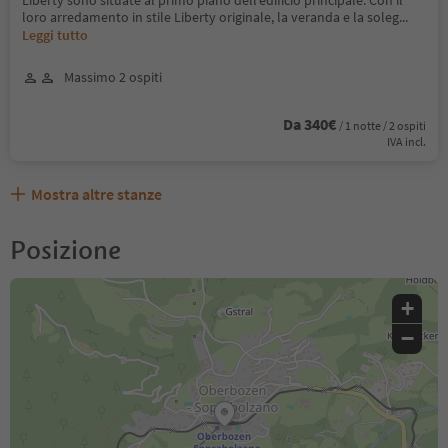
Liberty sono situate al primo piano dell’edificio principale. Con il
loro arredamento in stile Liberty originale, la veranda e la soleg
...
Leggi tutto
Massimo 2 ospiti
Da 340€
/ 1 notte / 2 ospiti
IVA incl.
Mostra altre stanze
Posizione
+
−