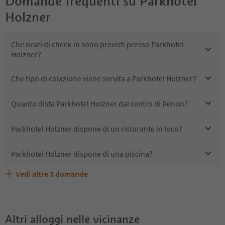
Domande frequenti su
Parkhotel
Holzner
Che orari di check-in sono previsti presso Parkhotel
Holzner?
Che tipo di colazione viene servita a Parkhotel Holzner?
Quanto dista Parkhotel Holzner dal centro di Renon?
Parkhotel Holzner dispone di un ristorante in loco?
Parkhotel Holzner dispone di una piscina?
Vedi altre
3
domande
Quali servizi/attività sono disponibili presso Parkhotel
Gli ospiti di Parkhotel Holzner ricevono l'Alto Adige Guest
Parkhotel Holzner accetta animali domestici?
Holzner?
Pass?
Altri alloggi nelle vicinanze