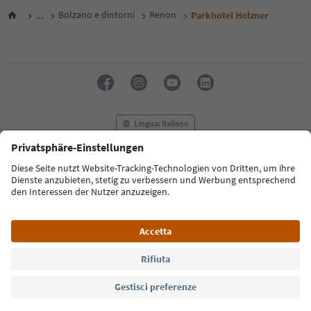
...
Bolzano e dintorni
Renon
Parkhotel Holzner
Lingua: Italiano
FAQ
Contatti
Press
MICE
Privacy Policy
Termini e condizioni
Crediti
Cookie Policy
Film commission
Chi siamo
Dichiarazione di accessibilità
Alto Adige B2B
© 2026 IDM Südtirol