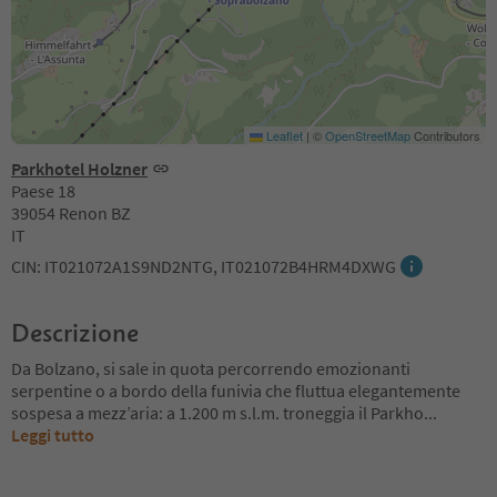
Leaflet
|
©
OpenStreetMap
Contributors
Parkhotel Holzner
Paese 18
39054 Renon BZ
IT
CIN: IT021072A1S9ND2NTG, IT021072B4HRM4DXWG
Descrizione
Da Bolzano, si sale in quota percorrendo emozionanti
serpentine o a bordo della funivia che fluttua elegantemente
sospesa a mezz’aria: a 1.200 m s.l.m. troneggia il Parkho
...
Leggi tutto