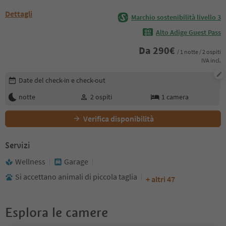
Dettagli
Marchio sostenibilità livello 3
Alto Adige Guest Pass
Da
290
€
/ 1 notte / 2 ospiti
IVA incl.
Modifica i dettagli della prenotazione
Date del check-in e check-out
notte
2
ospiti
1
camera
Verifica disponibilità
Servizi
Wellness
Garage
Si accettano animali di piccola taglia
+ altri 47
Esplora le camere