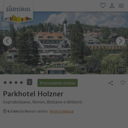
men
favoriti
user lin
1
/
27
S
Prenotabile online
Parkhotel Holzner
Soprabolzano, Renon, Bolzano e dintorni
4.6 km
da Renon centro
Mostra Mappa