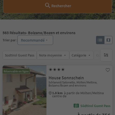
Rechercher
563
Résultats
- Bolzano/Bozen et environs
Recommandé
Trier par :
Südtirol Guest Pass
Note moyenne
Catégorie
Options de l
aucun fi
Réservable en ligne
House Sonnschein
Schlaneid/Salonetto, Mölten/Meltina,
Bolzano/Bozen and environs
1.8 km
à partir de Mölten/Meltina
centre de
Südtirol Guest Pass