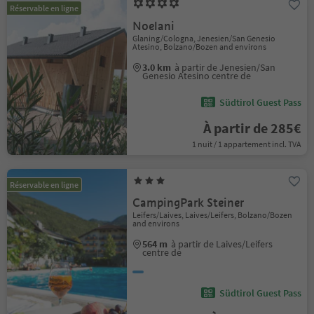
Réservable en ligne
Noelani
Glaning/Cologna, Jenesien/San Genesio
Atesino, Bolzano/Bozen and environs
3.0 km
à partir de Jenesien/San
Genesio Atesino centre de
Südtirol Guest Pass
À partir de 285€
1 nuit / 1 appartement incl. TVA
Réservable en ligne
CampingPark Steiner
Leifers/Laives, Laives/Leifers, Bolzano/Bozen
and environs
564 m
à partir de Laives/Leifers
centre de
Südtirol Guest Pass