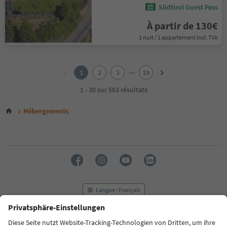
Südtirol Guest Pass
À partir de 130€
1 nuit / 1 appartement incl. TVA
1
2
...
1
2
3
19
3
4
1 - 30 sur 563 résultats
5
6
Hébergements
7
8
9
10
11
12
13
14
Langue : Français
15
16
17
FAQ
Contactez-nous
Presse
MICE