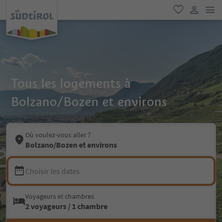
lie
favori
lien util
Tous les logements à
Bolzano/Bozen et environs
Où voulez-vous aller ?
Bolzano/Bozen et environs
Choisir les dates
Voyageurs et chambres
2 voyageurs / 1 chambre