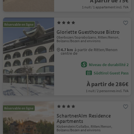
À partir de 75€
1 nuit / 1 appartement incl. TVA
Réservable en ligne
Gloriette Guesthouse Bistro
Oberbozen/Soprabolzano, Ritten/Renon,
Bolzano/Bozen and environs
4.7 km
à partir de Ritten/Renon
centre de
Niveau de durabilité 2
Südtirol Guest Pass
À partir de 286€
1 nuit / 2 personnes incl. TVA
Réservable en ligne
SchartnerAlm Residence
Apartments
Klobenstein/Collalbo, Ritten/Renon,
Bolzano/Bozen and environs