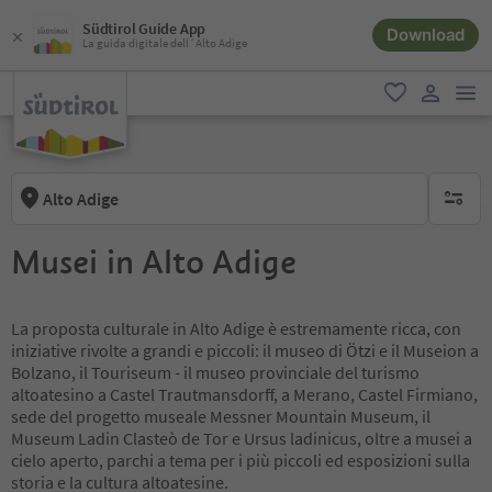
Südtirol Guide App
Download
La guida digitale dell´Alto Adige
men
favoriti
user lin
Alto Adige
nessun f
Musei in Alto Adige
La proposta culturale in Alto Adige è estremamente ricca, con
iniziative rivolte a grandi e piccoli: il museo di Ötzi e il Museion a
Bolzano, il Touriseum - il museo provinciale del turismo
altoatesino a Castel Trautmansdorff, a Merano, Castel Firmiano,
sede del progetto museale Messner Mountain Museum, il
Museum Ladin Clasteò de Tor e Ursus ladinicus, oltre a musei a
cielo aperto, parchi a tema per i più piccoli ed esposizioni sulla
storia e la cultura altoatesine.