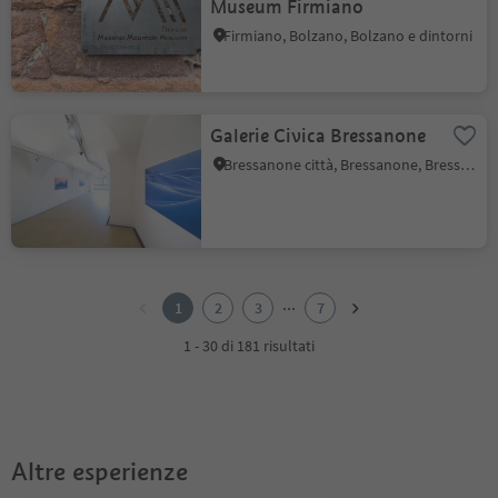
Museum Firmiano
Firmiano, Bolzano, Bolzano e dintorni
Galerie Civica Bressanone
Bressanone città, Bressanone, Bressanone e dintorni
1
2
...
1
2
3
7
3
4
1 - 30 di 181 risultati
5
6
7
Altre esperienze