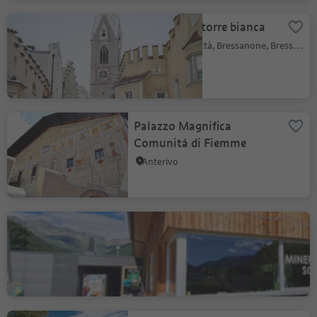
Museo nella torre bianca
Bressanone città, Bressanone, Bressanone e dintorni
Palazzo Magnifica
Comunitá di Fiemme
Anterivo
Centro Visite Parco
Naturale Casere & Shop
Casere, Predoi, Valle Aurina