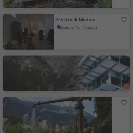
Mostra di Menhir
Silandro, Val Venosta
MuseoAltaPassiria -
Bunker Mooseum a Moso
Moso in Passiria, Merano e dintorni
Gru e pompa d'acqua
stazione ferroviaria di Tel
Parcines, Merano e dintorni