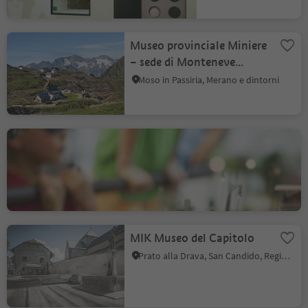
Museo provinciale Miniere
– sede di Monteneve
nell'Alta Val Passiria
Moso in Passiria, Merano e dintorni
Mondotreno Alto Adige in
miniatura
Rablà, Parcines, Merano e dintorni
MIK Museo del Capitolo
Prato alla Drava, San Candido, Regione dolomitica 3 Cime