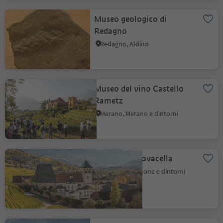
Museo geologico di
Redagno
Redagno, Aldino
Museo del vino Castello
Rametz
Merano, Merano e dintorni
Abbazia di Novacella
Varna, Bressanone e dintorni