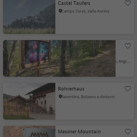
Castel Taufers
Campo Tures, Valle Aurina
Mostra all'aperto al
Pstosser Bühl
Collepietra, Cornedo all'Isarco, Regione dolomitica Val d'Ega
Rohrerhaus
Sarentino, Bolzano e dintorni
Messner Mountain