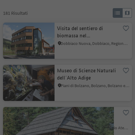
181
Risultati
Visita del sentiero di
biomassa nel
teleriscaldamento
Dobbiaco Nuova, Dobbiaco, Regione dolomitica 3 Cime
termoelettrico di
Dobbiaco
Museo di Scienze Naturali
dell´Alto Adige
Piani di Bolzano, Bolzano, Bolzano e dintorni
Museo dei cavalli
Haflinger
S. Genesio Atesino, San Genesio Atesino, Bolzano e dintorni