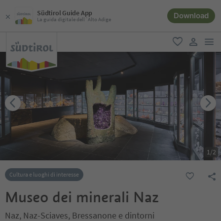
Südtirol Guide App
Download
La guida digitale dell´Alto Adige
men
favoriti
user lin
1
/
2
Cultura e luoghi di interesse
Museo dei minerali Naz
Naz, Naz-Sciaves, Bressanone e dintorni