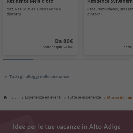
Residence Mela d'oro
Residence Sylvanerh
Naz, Naz-Sciaves, Bressanone e
Rasa, Naz-Sciaves, Bressa
dintorni
dintorni
Da
80
€
notte / ospiti IVA incl.
notte /
Tutti gli alloggi nelle vicinanze
...
Esperienze ed eventi
Tutte le esperienze
Museo dei min
Idee per le tue vacanze in Alto Adige