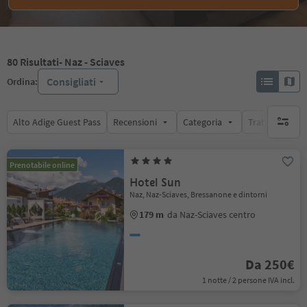
80
Risultati
- Naz - Sciaves
Consigliati
Ordina:
Alto Adige Guest Pass
Recensioni
Categoria
Trattamento
nessun f
Prenotabile online
Hotel Sun
Naz, Naz-Sciaves, Bressanone e dintorni
179 m
da Naz-Sciaves centro
Da 250€
1 notte / 2 persone IVA incl.