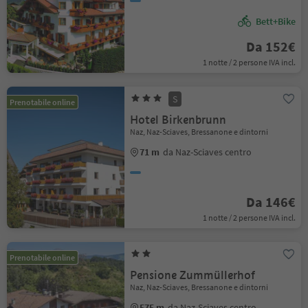
Bett+Bike
Da 152€
1 notte / 2 persone IVA incl.
S
Prenotabile online
Hotel Birkenbrunn
Naz, Naz-Sciaves, Bressanone e dintorni
71 m
da Naz-Sciaves centro
Da 146€
1 notte / 2 persone IVA incl.
Prenotabile online
Pensione Zummüllerhof
Naz, Naz-Sciaves, Bressanone e dintorni
575 m
da Naz-Sciaves centro