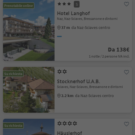
S
Prenotabile online
Hotel Langhof
Naz, Naz-Sciaves, Bressanone e dintorni
37 m
da Naz-Sciaves centro
Da 138€
1 notte / 2 persone IVA incl.
Su richiesta
Stocknerhof U.A.B.
Sciaves, Naz-Sciaves, Bressanone e dintorni
2.2 km
da Naz-Sciaves centro
Su richiesta
Häuslerhof