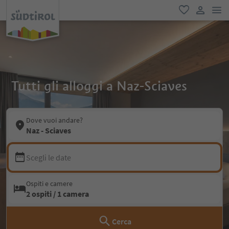
men
favoriti
user lin
Tutti gli alloggi a Naz-Sciaves
Dove vuoi andare?
Naz - Sciaves
Scegli le date
Ospiti e camere
2 ospiti / 1 camera
Cerca