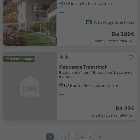
342 m
da Barbiano centro
Alto Adige Guest Pass
Da 180€
1 notte / 2 persone IVA incl.
Prenotabile online
Residence Trametsch
Bressanone dintorni, Bressanone, Bressanone
e dintorni
1.2 km
da Bressanone centro
Da 29€
1 notte / 2 persone IVA incl.
1
2
...
1
2
3
10