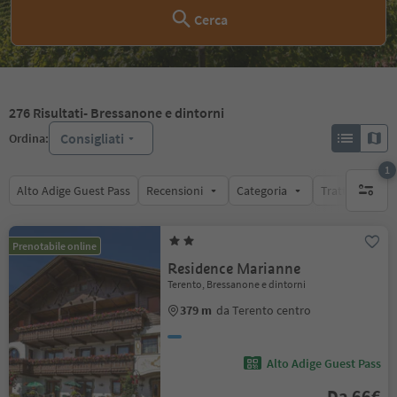
Cerca
276
Risultati
- Bressanone e dintorni
Consigliati
Ordina:
1
Alto Adige Guest Pass
Recensioni
Categoria
Trattamento
1 filtro 
Prenotabile online
Residence Marianne
Terento, Bressanone e dintorni
379 m
da Terento centro
Alto Adige Guest Pass
Da 66€