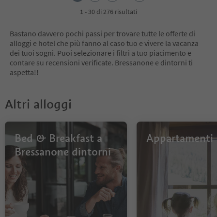
3
4
1 - 30 di 276 risultati
5
6
Bastano davvero pochi passi per trovare tutte le offerte di
7
alloggi e hotel che più fanno al caso tuo e vivere la vacanza
8
dei tuoi sogni. Puoi selezionare i filtri a tuo piacimento e
9
contare su recensioni verificate. Bressanone e dintorni ti
10
aspetta!!
Altri alloggi
Bed & Breakfast a
Appartamenti
Bressanone dintorni