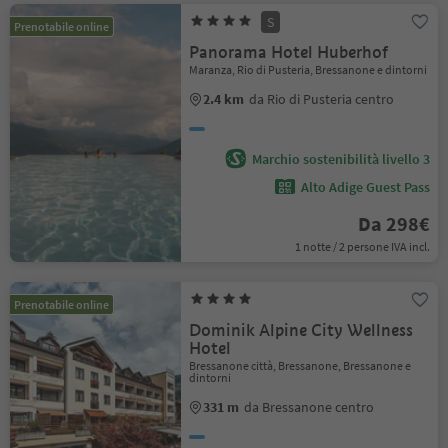
S
Prenotabile online
Panorama Hotel Huberhof
Maranza, Rio di Pusteria, Bressanone e dintorni
2.4 km
da Rio di Pusteria centro
Marchio sostenibilità livello 3
Alto Adige Guest Pass
Da 298€
1 notte / 2 persone IVA incl.
Prenotabile online
Dominik Alpine City Wellness
Hotel
Bressanone città, Bressanone, Bressanone e
dintorni
331 m
da Bressanone centro