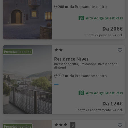
208 m
da Bressanone centro
Alto Adige Guest Pass
Da 206€
1 notte / 2 persone IVA incl.
Prenotabile online
Residence Nives
Bressanone città, Bressanone, Bressanone e
dintorni
717 m
da Bressanone centro
Alto Adige Guest Pass
Da 124€
1 notte / 1 appartamento IVA incl.
S
Prenotabile online