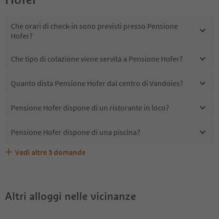
Che orari di check-in sono previsti presso Pensione
Hofer?
Che tipo di colazione viene servita a Pensione Hofer?
Quanto dista Pensione Hofer dal centro di Vandoies?
Pensione Hofer dispone di un ristorante in loco?
Pensione Hofer dispone di una piscina?
Vedi altre
3
domande
Quali servizi/attività sono disponibili presso Pensione
Gli ospiti di Pensione Hofer ricevono l'Alto Adige Guest
Pensione Hofer accetta animali domestici?
Hofer?
Pass?
Altri alloggi nelle vicinanze