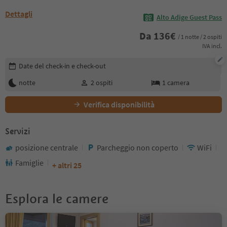
Dettagli
Alto Adige Guest Pass
Da
136
€
/ 1 notte / 2 ospiti
IVA incl.
Modifica i dettagli della prenotazione
Date del check-in e check-out
notte
2
ospiti
1
camera
Verifica disponibilità
Servizi
posizione centrale
Parcheggio non coperto
WiFi
Famiglie
+ altri 25
Esplora le camere