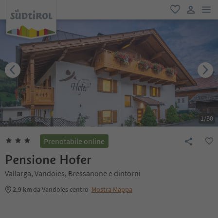
men
favoriti
user lin
1
/
30
Prenotabile online
Pensione Hofer
Vallarga, Vandoies, Bressanone e dintorni
2.9 km
da Vandoies centro
Mostra Mappa