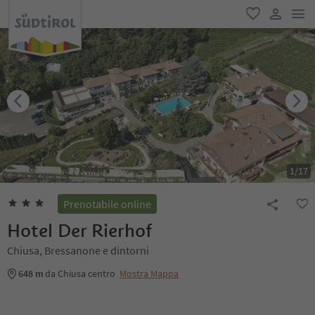
men
favoriti
user lin
1
/
17
Prenotabile online
Hotel Der Rierhof
Chiusa, Bressanone e dintorni
648 m
da Chiusa centro
Mostra Mappa