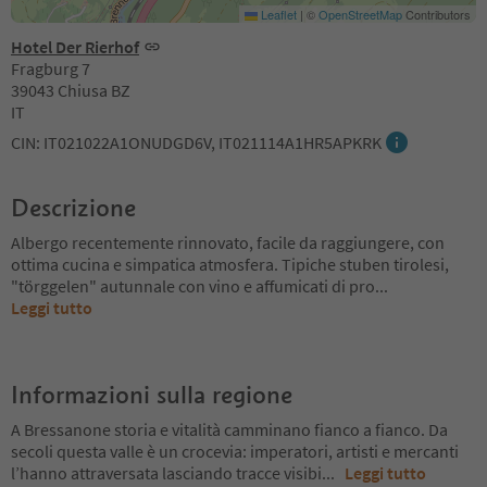
Leaflet
|
©
OpenStreetMap
Contributors
Hotel Der Rierhof
Fragburg 7
39043 Chiusa BZ
IT
CIN: IT021022A1ONUDGD6V, IT021114A1HR5APKRK
Descrizione
Albergo recentemente rinnovato, facile da raggiungere, con
ottima cucina e simpatica atmosfera. Tipiche stuben tirolesi,
"törggelen" autunnale con vino e affumicati di pro
...
Leggi tutto
Informazioni sulla regione
A Bressanone storia e vitalità camminano fianco a fianco. Da
secoli questa valle è un crocevia: imperatori, artisti e mercanti
l’hanno attraversata lasciando tracce visibi
...
Leggi tutto