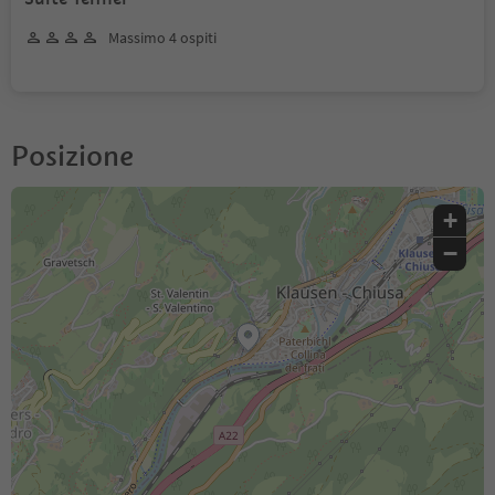
Massimo 4 ospiti
Posizione
+
−