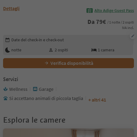
Dettagli
Alto Adige Guest Pass
Da
79
€
/ 1 notte / 2 ospiti
IVA incl.
Modifica i dettagli della prenotazione
Date del check-in e check-out
notte
2
ospiti
1
camera
Verifica disponibilità
Servizi
Wellness
Garage
Si accettano animali di piccola taglia
+ altri 41
Esplora le camere