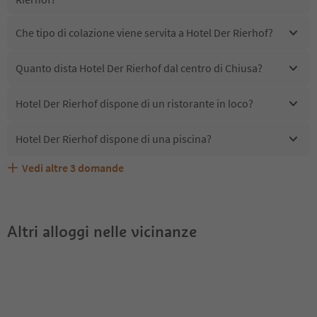
Che tipo di colazione viene servita a Hotel Der Rierhof?
Quanto dista Hotel Der Rierhof dal centro di Chiusa?
Hotel Der Rierhof dispone di un ristorante in loco?
Hotel Der Rierhof dispone di una piscina?
Vedi altre
3
domande
Quali servizi/attività sono disponibili presso Hotel Der
Gli ospiti di Hotel Der Rierhof ricevono l'Alto Adige Guest
Hotel Der Rierhof accetta animali domestici?
Rierhof?
Pass?
Altri alloggi nelle vicinanze