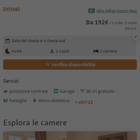
Dettagli
Alto Adige Guest Pass
Da
192
€
/ 1 notte / 2 ospiti
IVA incl.
Modifica i dettagli della prenotazione
Date del check-in e check-out
notte
2
ospiti
1
camera
Verifica disponibilità
Servizi
posizione centrale
Garage
Wi-Fi gratuito
Famiglie
Menu dietetico
+ altri 21
Esplora le camere