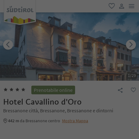
men
favoriti
user lin
1
/
29
Prenotabile online
Hotel Cavallino d'Oro
Bressanone città, Bressanone, Bressanone e dintorni
442 m
da Bressanone centro
Mostra Mappa