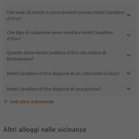
Che orari di check-in sono previsti presso Hotel Cavallino
d'Oro?
Che tipo di colazione viene servita a Hotel Cavallino
d'Oro?
Quanto dista Hotel Cavallino d'Oro dal centro di
Bressanone?
Hotel Cavallino d'Oro dispone di un ristorante in loco?
Hotel Cavallino d'Oro dispone di una piscina?
Vedi altre
3
domande
Quali servizi/attività sono disponibili presso Hotel
Gli ospiti di Hotel Cavallino d'Oro ricevono l'Alto Adige
Hotel Cavallino d'Oro accetta animali domestici?
Cavallino d'Oro?
Guest Pass?
Altri alloggi nelle vicinanze