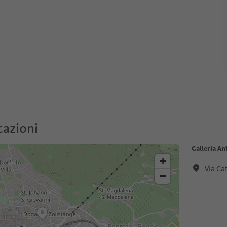
cazioni
Galleria An
+
Via Ca
−