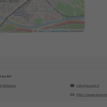
Leaflet
|
©
OpenStreetMap
Contributors
rary Art
00,Bolzano
info@accart.it
http://www.antone