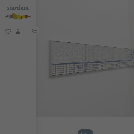
menu link
favoriti
user link
Artista