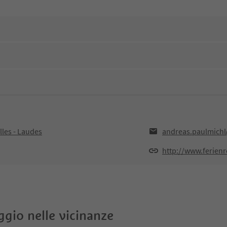
les - Laudes
andreas.paulmichl@
http://www.ferienr
oggio nelle vicinanze