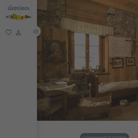
menu link
favoriti
user link
Cultura e luoghi di interesse