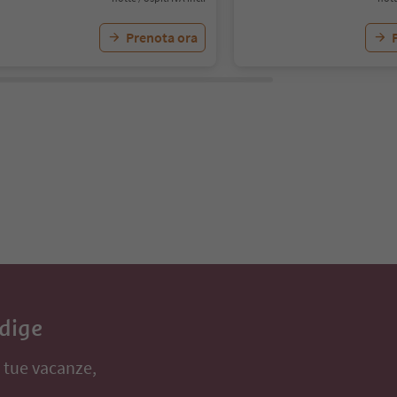
Prenota ora
Adige
e tue vacanze,