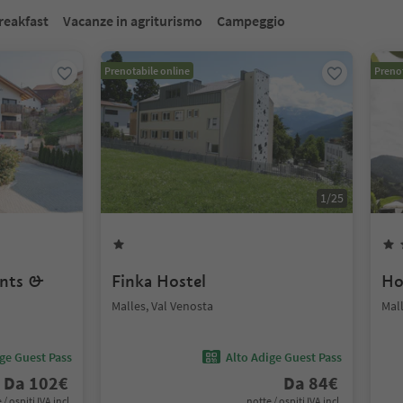
reakfast
Vacanze in agriturismo
Campeggio
Prenotabile online
Prenot
1
/
25
ents &
Finka Hostel
Ho
Malles, Val Venosta
Mall
ige Guest Pass
Alto Adige Guest Pass
Da
102
€
Da
84
€
 / ospiti IVA incl.
notte / ospiti IVA incl.