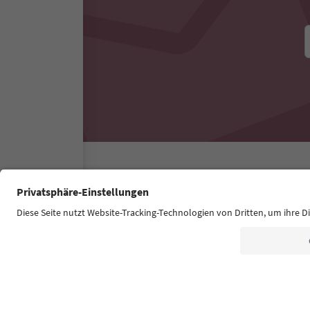
Südtirol Guide App
FAQ
Contatti
Press
MIC