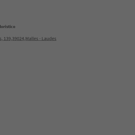
loristico
, 139,39024,Malles - Laudes