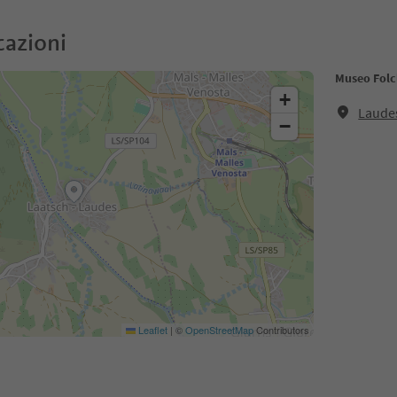
cazioni
Museo Folc
+
Laudes
−
Leaflet
|
©
OpenStreetMap
Contributors