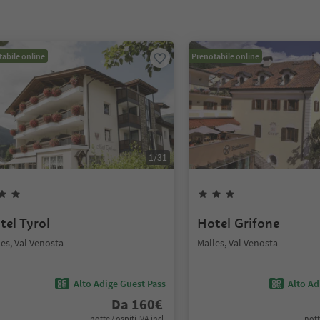
abile online
Prenotabile online
1
/
31
tel Tyrol
Hotel Grifone
es, Val Venosta
Malles, Val Venosta
Alto Adige Guest Pass
Alto Ad
Da
160
€
notte / ospiti IVA incl.
nott