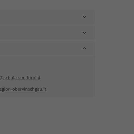
schule-suedtirol.it
egion-obervinschgau.it