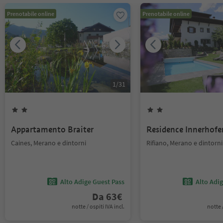
Prenotabile online
Prenotabile online
1
/
31
Appartamento Braiter
Residence Innerhofe
Caines, Merano e dintorni
Rifiano, Merano e dintorni
Alto Adige Guest Pass
Alto Adi
Da
63
€
notte / ospiti IVA incl.
notte /