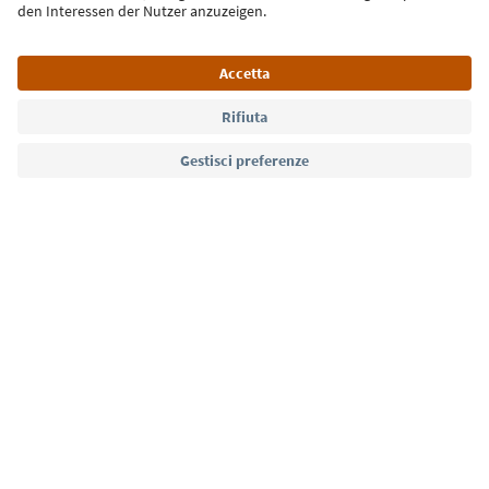
Lingua: Italiano
Südtirol Guide App
FAQ
Contatti
Press
MICE
Privacy Policy
Termini e condizioni
Crediti
Cookie Policy
Film commission
Chi siamo
Dichiarazione di accessibilità