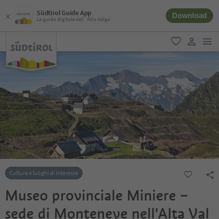
Südtirol Guide App
Download
La guida digitale dell´Alto Adige
men
favoriti
user lin
Cultura e luoghi di interesse
Museo provinciale Miniere –
sede di Monteneve nell'Alta Val