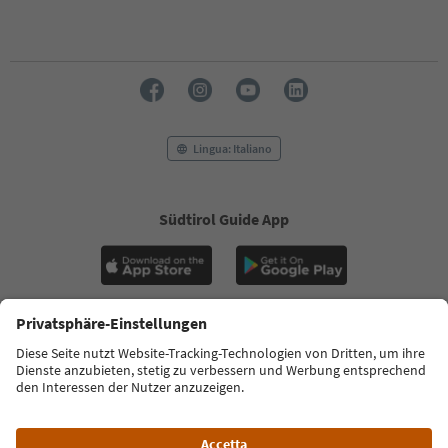
Lingua: Italiano
Südtirol Guide App
FAQ
Contatti
Press
MICE
Privacy Policy
Termini e condizioni
Crediti
Cookie Policy
Film commission
Chi siamo
Dichiarazione di accessibilità
Alto Adige B2B