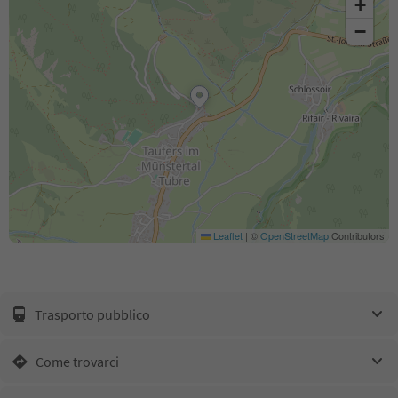
+
−
Leaflet
|
©
OpenStreetMap
Contributors
Trasporto pubblico
Come trovarci