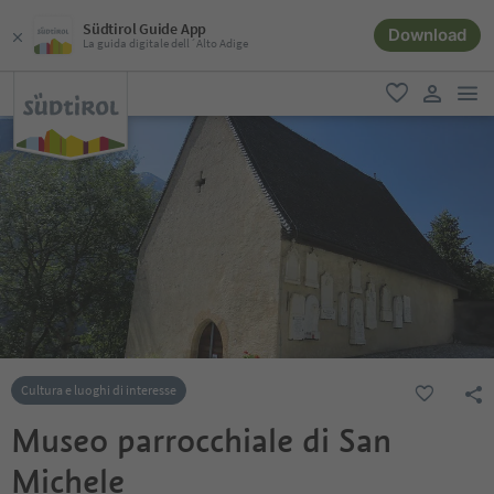
Südtirol Guide App
Download
La guida digitale dell´Alto Adige
men
favoriti
user lin
Cultura e luoghi di interesse
Museo parrocchiale di San
Michele