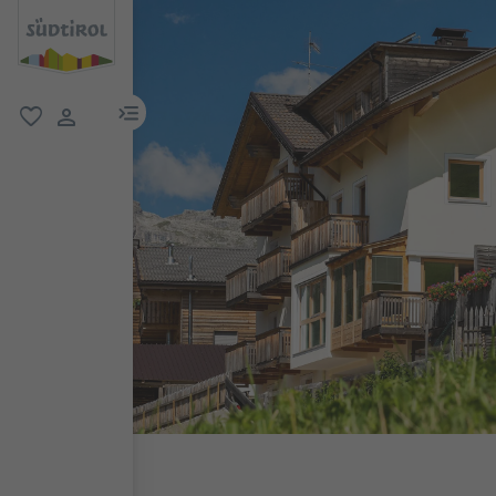
menu link
favoriti
user link