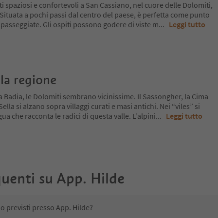
ti spaziosi e confortevoli a San Cassiano, nel cuore delle Dolomiti,
. Situata a pochi passi dal centro del paese, è perfetta come punto
 passeggiate. Gli ospiti possono godere di viste m
...
Leggi tutto
la regione
a Badia, le Dolomiti sembrano vicinissime. Il Sassongher, la Cima
lla si alzano sopra villaggi curati e masi antichi. Nei “viles” si
ua che racconta le radici di questa valle. L’alpini
...
Leggi tutto
uenti su
App. Hilde
no previsti presso App. Hilde?