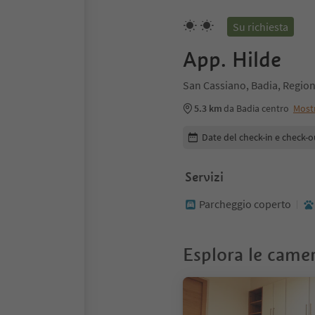
Su richiesta
App. Hilde
San Cassiano, Badia, Region
5.3 km
da Badia centro
Most
Modifica i dettagli della pr
Date del check-in e check-o
Servizi
Parcheggio coperto
Esplora le came