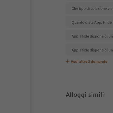
Che tipo di colazione vie
Quanto dista App. Hilde 
App. Hilde dispone di un
App. Hilde dispone di un
Vedi altre
3
domande
App. Hilde accetta anima
Quali servizi/attività so
Gli ospiti di App. Hilde 
Alloggi simili