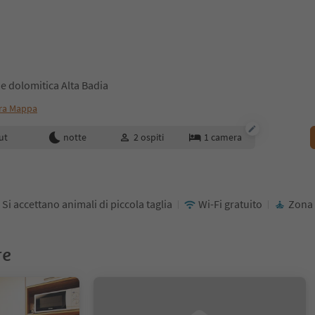
e dolomitica Alta Badia
ra Mappa
enotazione
ut
notte
2
ospiti
1
camera
Si accettano animali di piccola taglia
Wi-Fi gratuito
Zona 
re