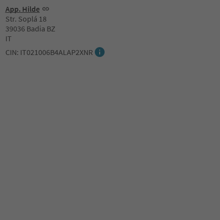
App. Hilde
Str. Soplá 18
39036 Badia BZ
IT
CIN: IT021006B4ALAP2XNR