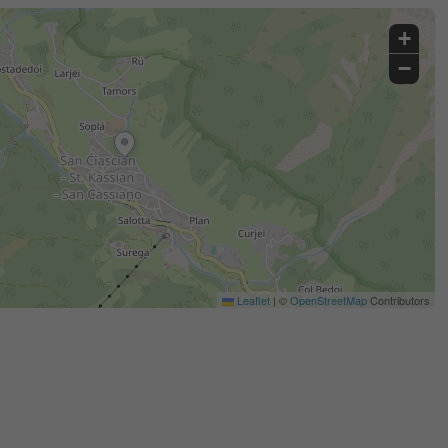
+
−
Leaflet
|
©
OpenStreetMap
Contributors