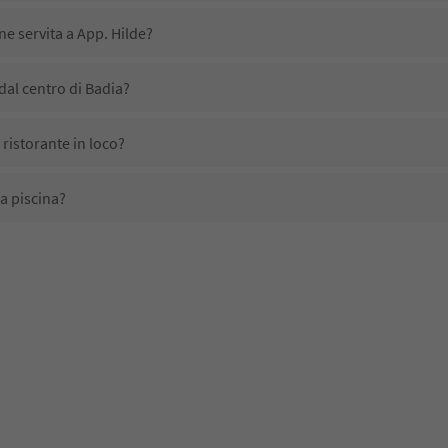
ne servita a App. Hilde?
dal centro di Badia?
 ristorante in loco?
a piscina?
li domestici?
no disponibili presso App. Hilde?
ricevono l'Alto Adige Guest Pass?