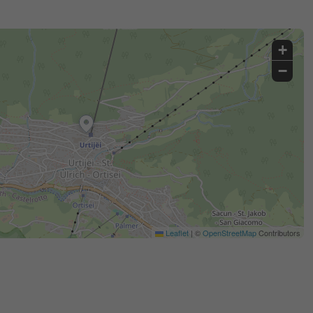
+
−
Leaflet
|
©
OpenStreetMap
Contributors