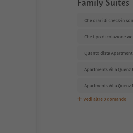
Family Suites
Che orari di check-in so
Che tipo di colazione vi
Quanto dista Apartments 
Apartments Villa Quenz F
Apartments Villa Quenz F
Vedi altre
3
domande
Apartments Villa Quenz F
Quali servizi/attività s
Gli ospiti di Apartments 