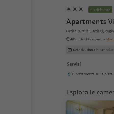
Su richiesta
Apartments Vi
Ortisei/Urtijëi, Ortisei, Re
493 m
da Ortisei centro
Most
Modifica i dettagli della pr
Date del check-in e check-o
Servizi
Direttamente sulla pista
Esplora le came