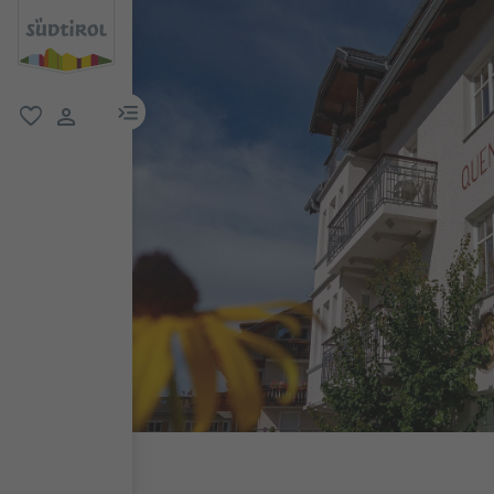
menu link
favoriti
user link