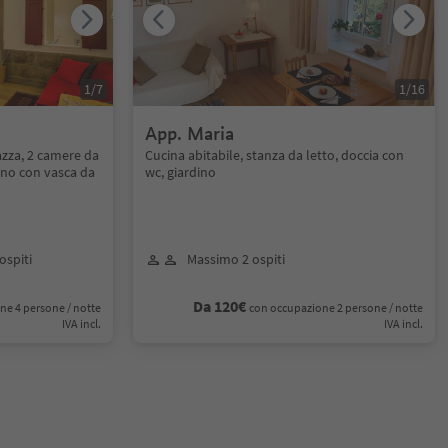
1
/
7
1
/
16
App. Maria
azza, 2 camere da
Cucina abitabile, stanza da letto, doccia con
gno con vasca da
wc, giardino
ospiti
Massimo 2 ospiti
Da 120€
ne 4 persone / notte
con occupazione 2 persone / notte
IVA incl.
IVA incl.