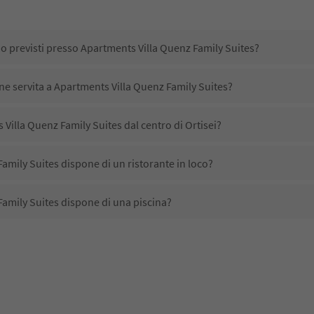
no previsti presso Apartments Villa Quenz Family Suites?
ene servita a Apartments Villa Quenz Family Suites?
Villa Quenz Family Suites dal centro di Ortisei?
amily Suites dispone di un ristorante in loco?
amily Suites dispone di una piscina?
amily Suites accetta animali domestici?
ono disponibili presso Apartments Villa Quenz Family Suites?
Villa Quenz Family Suites ricevono l'Alto Adige Guest Pass?