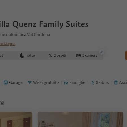
lla Quenz Family Suites
gione dolomitica Val Gardena
ra Mappa
enotazione
ut
notte
2
ospiti
1
camera
Garage
Wi-Fi gratuito
Famiglie
Skibus
Asc
re