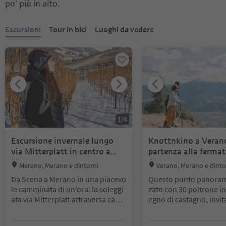
po’ più in alto.
Ti trovi su un cursore a schede. Seleziona una scheda per visualiz
Escursioni
Tour in bici
Luoghi da vedere
1
/
4
Escursione invernale lungo
Knottnkino a Veran
via Mitterplatt in centro a
partenza alla ferma
Merano
Alpenrose
Location:
Location:
Merano, Merano e dintorni
Verano, Merano e dinto
Da Scena a Merano in una piacevo
Questo punto panorami
le camminata di un’ora: la soleggi
zato con 30 poltrone in
ata via Mitterplatt attraversa camp
egno di castagno, invita
i di mele e vigneti e conduce nel pi
onisti a accomodarsi p
eno cuore della cittadina termale.
la vista panoramica co