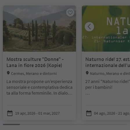
Ti trovi su un cursore a schede. Seleziona una scheda per visualiz
Mostra sculture "Donne" -
Naturno ride! 27. est
Lana in fiore 2026 (Kopie)
internazionale dell
Location:
Location:
Cermes, Merano e dintorni
Naturno, Merano e dint
La mostra propone un’esperienza
27 anni "Naturno ride!"
sensoriale e contemplativa dedica
per i bambini!
ta alla forma femminile. In dialog
o con la natura dei Giardini del Kr
Comici, cabarettisti, c
änzelhof a Tscherms, le sculture s
musicisti e maghi imm
i inseriscono armoniosamente ne
l'arena all'aperto di N
19 apr, 2026 - 01 mar, 2027
04 ago, 2026 - 21 ago
l paesaggio, dando vita a un perco
una cornice inebriante
rso artistico all’aperto.
Le opere es
sorta di malizia e di ris
plorano diverse espressioni del c
allegria e di sottigliezz