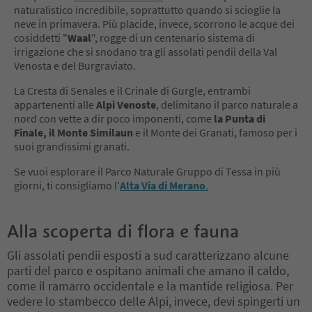
naturalistico incredibile, soprattutto quando si scioglie la
neve in primavera. Più placide, invece, scorrono le acque dei
cosiddetti "
Waal
", rogge di un centenario sistema di
irrigazione che si snodano tra gli assolati pendii della Val
Venosta e del Burgraviato.
La Cresta di Senales e il Crinale di Gurgle, entrambi
appartenenti alle
Alpi Venoste
, delimitano il parco naturale a
nord con vette a dir poco imponenti, come
la Punta di
Finale, il Monte Similaun
e il Monte dei Granati, famoso per i
suoi grandissimi granati.
Se vuoi esplorare il Parco Naturale Gruppo di Tessa in più
giorni, ti consigliamo l’
Alta Via di Merano
.
Alla scoperta di flora e fauna
Gli assolati pendii esposti a sud caratterizzano alcune
parti del parco e ospitano animali che amano il caldo,
come il ramarro occidentale e la mantide religiosa. Per
vedere lo stambecco delle Alpi, invece, devi spingerti un