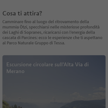
orpo attraverso linee essenziali, v
olumi organici, superfici delicate
Aspettatevi le serate ne
Cosa ti attira?
e gesti intensi. L’incontro tra arte
2026! Dal 4 al 21 agosto
e ambiente invita l’ospite a soffer
Ogni martedì e venerdì 
Camminare fino al luogo del ritrovamento della
marsi su temi come presenza, mo
21:00.
mummia Ötzi, specchiarsi nelle misteriose profondità
vimento e spazio, offrendo una n
Per bambini ogni merco
dei Laghi di Sopranes, ricaricarsi con l’energia della
uova lettura, poetica ed estetica,
ore 17.30.
della femminilità.
Un evento che u
(in lingua tedesca)
cascata di Parcines: ecco le esperienze che ti aspettano
nisce arte, natura e contemplazio
al Parco Naturale Gruppo di Tessa.
ne, pensato per chi desidera viver
e un’esperienza culturale immersi
va e suggestiva.
Prezzo: entrata gi
ardini
Escursione circolare sull'Alta Via di
Merano