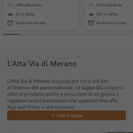
Viste panoramiche comprese.
nema. Da qui lo sguard
Difficoltà facile
Difficoltà facile
al Gruppo del Parco na
essa, sul Penegal fino
30 m Salita
187 m Salita
te picco del Corno Bian
1h:00 min durata
0h:40 min durata
L’Alta Via di Merano
L’Alta Via di Merano si snoda per circa 100 km
all’interno del parco naturale. Le tappe (da cinque a
otto) si prestano anche a escursioni di un giorno e
regalano scorci panoramici che spaziano fino alle
Alpi dell’Ortles e alle Dolomiti.
Vedi le tappe