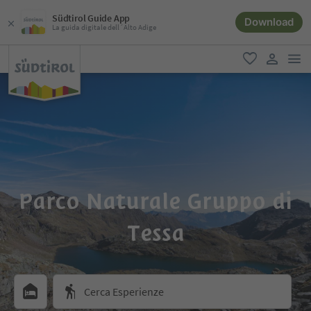
Südtirol Guide App
Download
La guida digitale dell´Alto Adige
men
favoriti
user lin
Parco Naturale Gruppo di
Tessa
Cerca Esperienze