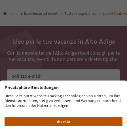
...
Esperienze ed eventi
Tutte le esperienze
Castel Taufers
Idee per le tue vacanze in Alto Adige
Con la newsletter dell’Alto Adige ricevi consigli per le
tue vacanze, eventi da non perdere e ricette tipiche.
Indirizzo e-mail*
Iscriviti alla newsletter