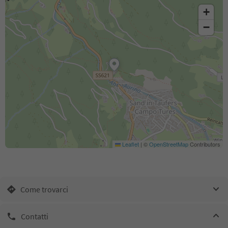
+
−
Leaflet
|
©
OpenStreetMap
Contributors
Come trovarci
Contatti