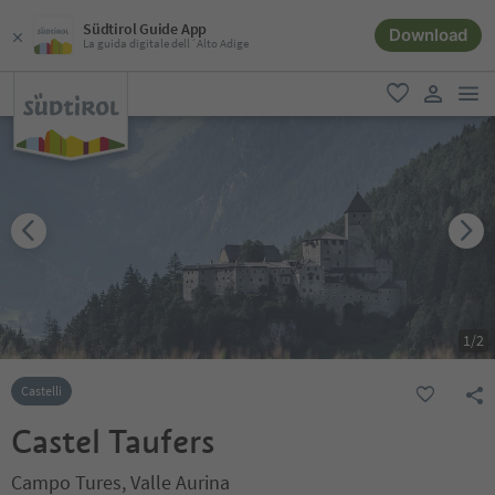
Südtirol Guide App
Download
La guida digitale dell´Alto Adige
men
favoriti
user lin
1
/
2
Castelli
Castel Taufers
Campo Tures, Valle Aurina