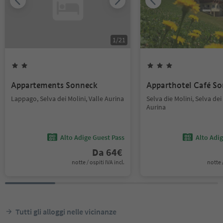
1
/
21
Appartements Sonneck
Apparthotel Café S
Lappago, Selva dei Molini, Valle Aurina
Selva die Molini, Selva dei 
Aurina
Alto Adige Guest Pass
Alto Adi
Da
64
€
notte / ospiti IVA incl.
notte /
Tutti gli alloggi nelle vicinanze