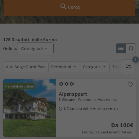
Cerca
125
Risultati
- Valle Aurina
Consigliati
Ordina:
1
Alto Adige Guest Pass
Recensioni
Categoria
Trattamento
1 filtro 
Prenotabile online
Alpenappart
S. Giovanni, Valle Aurina, Valle Aurina
1.5 km
da Valle Aurina centro
Da 100€
1 notte / 1 appartamento IVA incl.