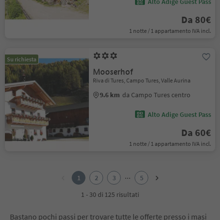
Alto Adige Guest Pass
Da 80€
1 notte / 1 appartamento IVA incl.
Su richiesta
Mooserhof
Riva di Tures, Campo Tures, Valle Aurina
9.6 km
da Campo Tures centro
Alto Adige Guest Pass
Da 60€
1 notte / 1 appartamento IVA incl.
1
2
...
1
2
3
5
3
4
1 - 30 di 125 risultati
5
Bastano pochi passi per trovare tutte le offerte presso i masi