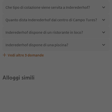
Che tipo di colazione viene servita a Inderederhof?
Quanto dista Inderederhof dal centro di Campo Tures?
Inderederhof dispone di un ristorante in loco?
Inderederhof dispone di una piscina?
Vedi altre
3
domande
Quali servizi/attività sono disponibili presso
Gli ospiti di Inderederhof ricevono l'Alto Adige Guest
Inderederhof accetta animali domestici?
Inderederhof?
Pass?
Alloggi simili