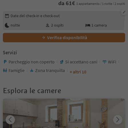
da
61
€
1 appartamento / 1 notte / 2 ospiti
Modifica i dettagli della prenotazione
Date del check-in e check-out
notte
2
ospiti
1
camera
Verifica disponibilità
Servizi
Parcheggio non coperto
Si accettano cani
WiFi
Famiglie
Zona tranquilla
+ altri 10
Esplora le camere