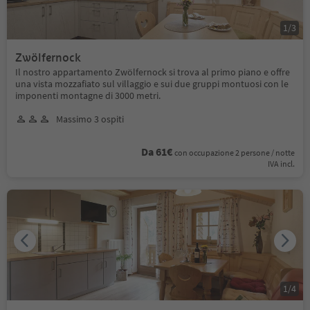
1
/
3
Zwölfernock
Il nostro appartamento Zwölfernock si trova al primo piano e offre
una vista mozzafiato sul villaggio e sui due gruppi montuosi con le
imponenti montagne di 3000 metri.
Massimo 3 ospiti
Da 61€
con occupazione 2 persone / notte
IVA incl.
1
/
4