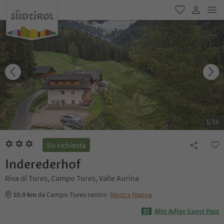
men
favoriti
user lin
1
/
10
Su richiesta
Inderederhof
Riva di Tures, Campo Tures, Valle Aurina
10.9 km
da Campo Tures centro
Mostra Mappa
Alto Adige Guest Pass