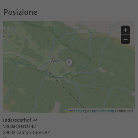
Posizione
+
−
Leaflet
|
©
OpenStreetMap
Contributors
Inderederhof
Via Bachertal 40
39032 Campo Tures BZ