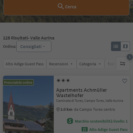
Cerca
128
Risultati
- Valle Aurina
Consigliati
Ordina:
1
Alto Adige Guest Pass
Recensioni
Categoria
Trattamento
1 filtro 
Prenotabile online
Apartments Achmüller
Wastelhofer
Caminata di Tures, Campo Tures, Valle Aurina
2.0 km
da Campo Tures centro
Marchio sostenibilità livello 1
Alto Adige Guest Pass