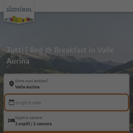
Tutti i Bed & Breakfast in Valle
Aurina
Dove vuoi andare?
Valle Aurina
Scegli le date
Ospiti e camere
2 ospiti / 1 camera