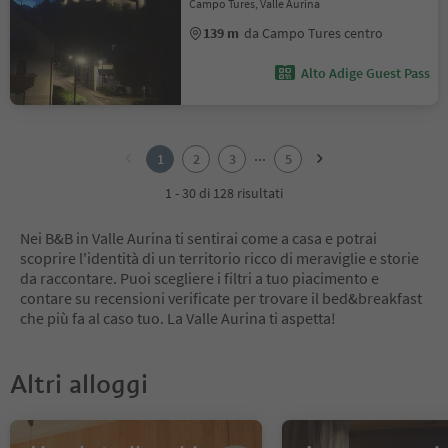
Campo Tures, Valle Aurina
139 m
da Campo Tures centro
Alto Adige Guest Pass
1
2
...
1
2
3
5
3
4
1 - 30 di 128 risultati
5
Nei B&B in Valle Aurina ti sentirai come a casa e potrai
scoprire l'identità di un territorio ricco di meraviglie e storie
da raccontare. Puoi scegliere i filtri a tuo piacimento e
contare su recensioni verificate per trovare il bed&breakfast
che più fa al caso tuo. La Valle Aurina ti aspetta!
Altri alloggi