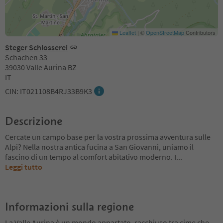
Leaflet
|
©
OpenStreetMap
Contributors
Steger Schlosserei
Schachen 33
39030 Valle Aurina BZ
IT
CIN: IT021108B4RJ33B9K3
Descrizione
Cercate un campo base per la vostra prossima avventura sulle
Alpi? Nella nostra antica fucina a San Giovanni, uniamo il
fascino di un tempo al comfort abitativo moderno. I
...
Leggi tutto
Informazioni sulla regione
La Valle Aurina è un mondo appartato, racchiuso tra cime che