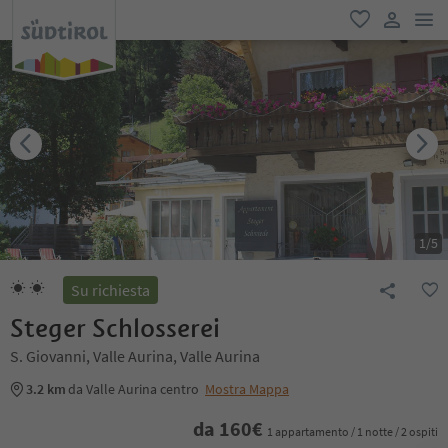
men
favoriti
user lin
1
/
5
Su richiesta
Steger Schlosserei
S. Giovanni, Valle Aurina, Valle Aurina
3.2 km
da Valle Aurina centro
Mostra Mappa
da
160
€
1 appartamento / 1 notte / 2 ospiti