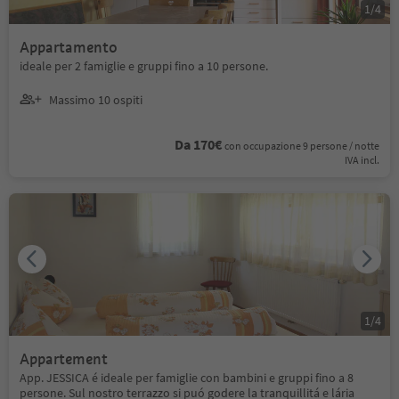
1
/
4
Appartamento
ideale per 2 famiglie e gruppi fino a 10 persone.
Massimo 10 ospiti
Da 170€
con occupazione 9 persone / notte
IVA incl.
1
/
4
Appartement
App. JESSICA é ideale per famiglie con bambini e gruppi fino a 8
persone. Sul nostro terrazzo si puó godere la tranquillitá e lária