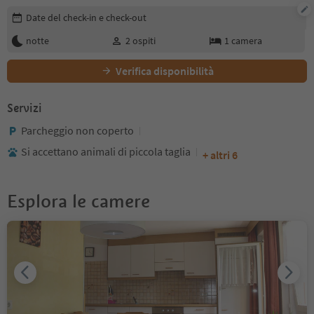
Modifica i dettagli della prenotazione
Date del check-in e check-out
notte
2
ospiti
1
camera
Verifica disponibilità
Servizi
Parcheggio non coperto
Si accettano animali di piccola taglia
+ altri 6
Esplora le camere