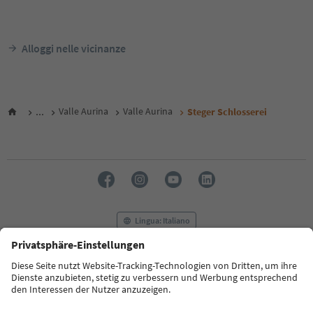
Alloggi nelle vicinanze
...
Valle Aurina
Valle Aurina
Steger Schlosserei
Lingua: Italiano
FAQ
Contatti
Press
MICE
Privacy Policy
Termini e condizioni
Crediti
Cookie Policy
Film commission
Chi siamo
Dichiarazione di accessibilità