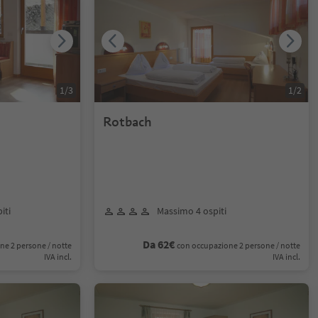
1
/
3
1
/
2
Rotbach
iti
Massimo 4 ospiti
Da 62€
ne 2 persone / notte
con occupazione 2 persone / notte
IVA incl.
IVA incl.