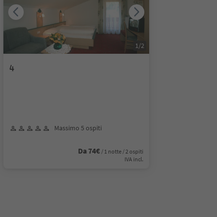
1
/
2
4
Massimo 5 ospiti
Da 74€
/ 1 notte / 2 ospiti
IVA incl.