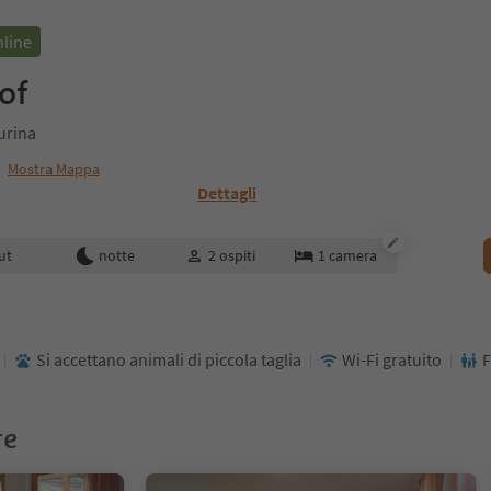
nline
of
Aurina
o
Mostra Mappa
Dettagli
enotazione
ut
notte
2
ospiti
1
camera
Si accettano animali di piccola taglia
Wi-Fi gratuito
F
re