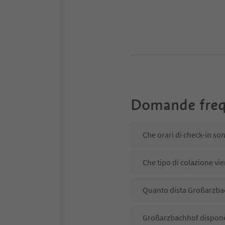
Domande freq
Che orari di check-in s
Che tipo di colazione vi
Quanto dista Großarzbac
Großarzbachhof dispone 