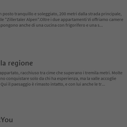
n posto tranquillo e soleggiato, 200 metri dalla strada principale,
le "Zillertaler Alpen".Oltre i due appartamenti Vi offriamo camere
spongono anche di una cucina con frigorifero e una s
...
la regione
appartato, racchiuso tra cime che superano i tremila metri. Molte
no conquistare solo da chi ha esperienza, ma la valle accoglie
 Qui il paesaggio è rimasto intatto, e con lui anche le tr
...
tYou