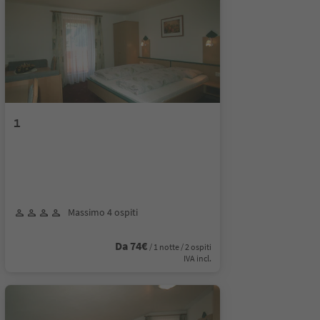
1
Massimo 4 ospiti
Da 74€
/ 1 notte / 2 ospiti
IVA incl.