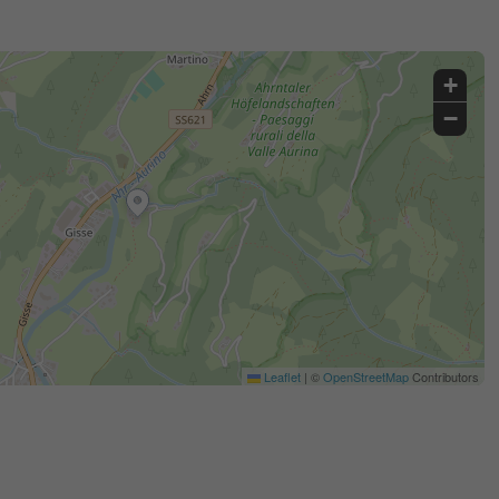
+
−
Leaflet
|
©
OpenStreetMap
Contributors