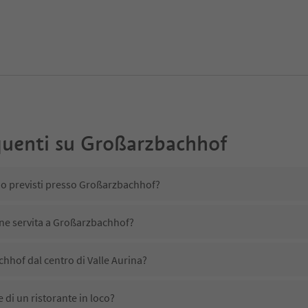
uenti su
Großarzbachhof
ono previsti presso Großarzbachhof?
ene servita a Großarzbachhof?
hhof dal centro di Valle Aurina?
di un ristorante in loco?