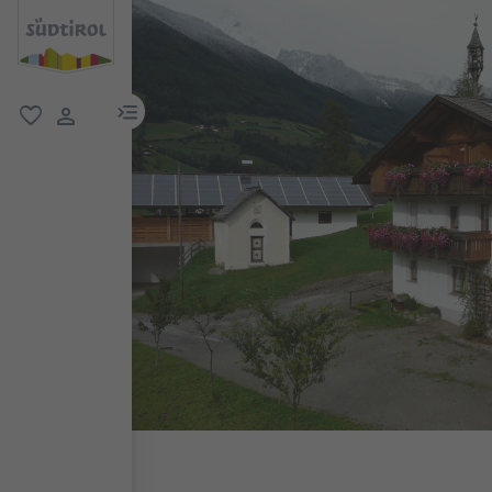
menu link
favoriti
user link