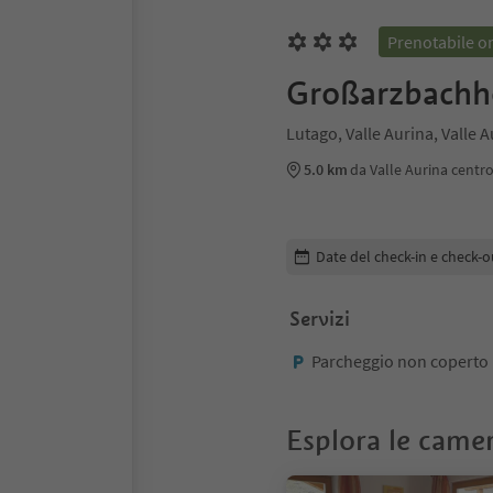
Prenotabile o
Großarzbachh
Lutago, Valle Aurina, Valle 
5.0 km
da Valle Aurina centr
Modifica i dettagli della pr
Date del check-in e check-o
Servizi
Parcheggio non coperto
Esplora le came