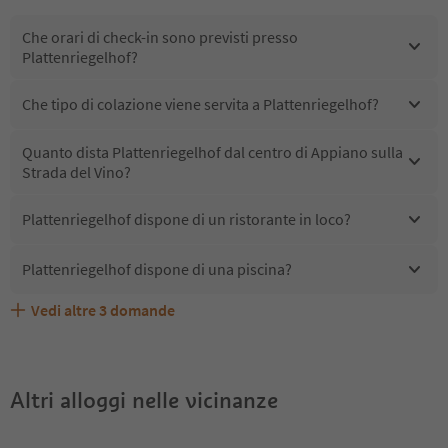
Che orari di check-in sono previsti presso
Plattenriegelhof?
Che tipo di colazione viene servita a Plattenriegelhof?
Quanto dista Plattenriegelhof dal centro di Appiano sulla
Strada del Vino?
Plattenriegelhof dispone di un ristorante in loco?
Plattenriegelhof dispone di una piscina?
Vedi altre
3
domande
Quali servizi/attività sono disponibili presso
Gli ospiti di Plattenriegelhof ricevono l'Alto Adige Guest
Plattenriegelhof accetta animali domestici?
Plattenriegelhof?
Pass?
Altri alloggi nelle vicinanze