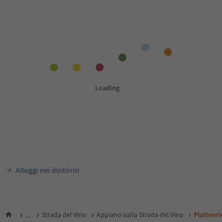
Alloggi nei dintorni
...
Strada del Vino
Appiano sulla Strada del Vino
Plattenri