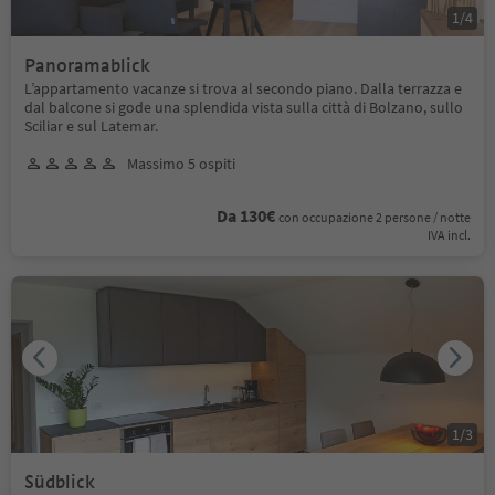
1
/
4
Panoramablick
L’appartamento vacanze si trova al secondo piano. Dalla terrazza e
dal balcone si gode una splendida vista sulla città di Bolzano, sullo
Sciliar e sul Latemar.
Massimo 5 ospiti
Da 130€
con occupazione 2 persone / notte
IVA incl.
1
/
3
Südblick