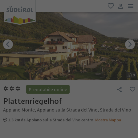
men
favoriti
user lin
1
/
18
Prenotabile online
Plattenriegelhof
Appiano Monte, Appiano sulla Strada del Vino, Strada del Vino
1.3 km
da Appiano sulla Strada del Vino centro
Mostra Mappa