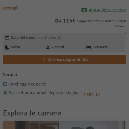
Dettagli
Alto Adige Guest Pass
Da
115
€
1 appartamento / 1 notte / 2 ospiti
IVA incl.
Modifica i dettagli della prenotazione
Date del check-in e check-out
notte
2
ospiti
1
camera
Verifica disponibilità
Servizi
Parcheggio coperto
Si accettano animali di piccola taglia
+ altri 17
Esplora le camere