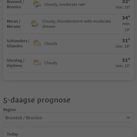
32°
Bruneck /
Cloudy, moderate rain
Brunico
min. 16°
34°
Meran /
Cloudy, thunderstorm with moderate
min.
Merano
shower
19°
31°
Schlanders /
Cloudy
Silandro
min. 16°
31°
Sterzing /
Cloudy
Vipiteno
min. 15°
5-daagse prognose
Region
Bruneck / Brunico
Today