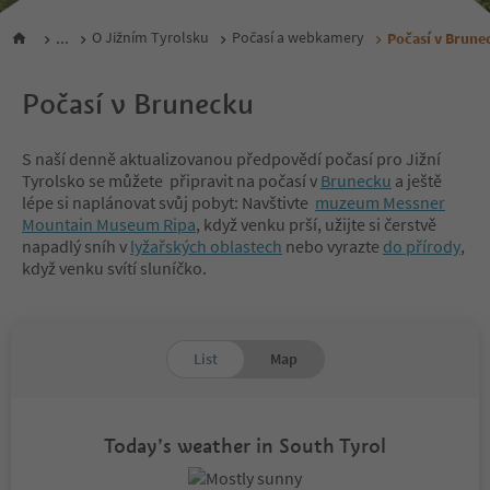
...
O Jižním Tyrolsku
Počasí a webkamery
Počasí v Brune
Počasí v Brunecku
S naší denně aktualizovanou předpovědí počasí pro Jižní
Tyrolsko se můžete připravit na počasí v
Brunecku
a ještě
lépe si naplánovat svůj pobyt: Navštivte
muzeum Messner
Mountain Museum Ripa
, když venku prší, užijte si čerstvě
napadlý sníh v
lyžařských oblastech
nebo vyrazte
do přírody
,
když venku svítí sluníčko.
List
Map
Today’s weather in South Tyrol