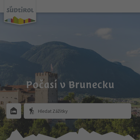
Počasí v Brunecku
Hledat Zážitky