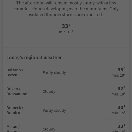
The afternoon will remain mostly sunny, with a few
cumulus clouds developing over the mountains. Only
isolated thunderstorms are expected.
33°
min. 13°
Today’s regional weather
33°
Bolzano /
Partly cloudy
Bozen
min. 19°
32°
Brixen /
Cloudy
Bressanone
min. 19°
30°
Bruneck /
Partly cloudy
Brunico
min. 15°
33°
Meran /
Cloudy
Merano
min. 18°