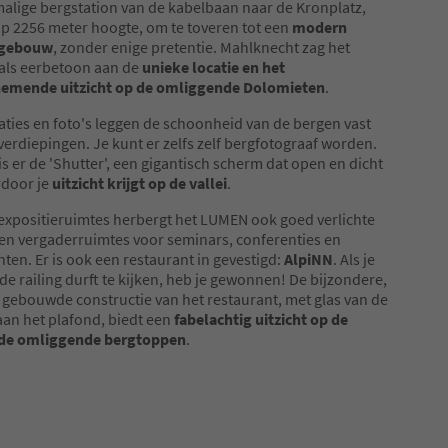
alige bergstation van de kabelbaan naar de Kronplatz,
p 2256 meter hoogte, om te toveren tot een
modern
gebouw
, zonder enige pretentie. Mahlknecht zag het
ls eerbetoon aan de
unieke locatie en het
mende uitzicht op de omliggende Dolomieten
.
laties en foto's leggen de schoonheid van de bergen vast
 verdiepingen. Je kunt er zelfs zelf bergfotograaf worden.
is er de 'Shutter', een gigantisch scherm dat open en dicht
rdoor je
uitzicht krijgt op de vallei
.
expositieruimtes herbergt het LUMEN ook goed verlichte
en vergaderruimtes voor seminars, conferenties en
en. Er is ook een restaurant in gevestigd:
AlpiNN
. Als je
 de railing durft te kijken, heb je gewonnen! De bijzondere,
s gebouwde constructie van het restaurant, met glas van de
 aan het plafond, biedt een
fabelachtig uitzicht op de
n de omliggende bergtoppen
.