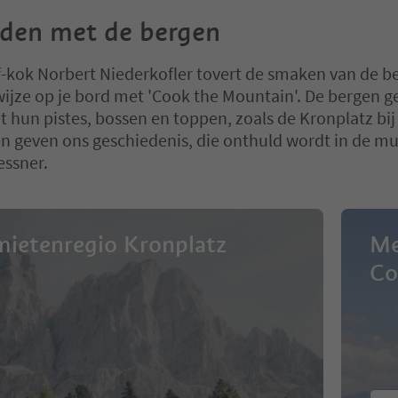
den met de bergen
-kok Norbert Niederkofler tovert de smaken van de b
jze op je bord met 'Cook the Mountain'. De bergen g
et hun pistes, bossen en toppen, zoals de Kronplatz bi
n geven ons geschiedenis, die onthuld wordt in de m
essner.
ietenregio Kronplatz
Me
Co