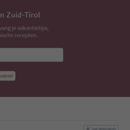
in Zuid-Tirol
vang je vakantietips,
ische recepten.
wsbrief
Taal: Nederlands