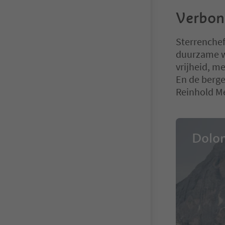
Verbon
Sterrenchef
duurzame wi
vrijheid, m
En de berge
Reinhold M
Dolom