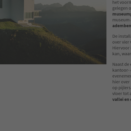
het voorm
gelegen o
museum
museum a
adembene
De instal
over vier
Hiervoor 
kan, waa
Naast de 
kantoor- 
evenement
hier over
op pijler
vloer tot
vallei e