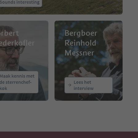
Sounds interesting
rbert
Bergboer
ederkofler
Reinhold
Messner
Maak kennis met
de sterrenchef-
Lees het
kok
interview