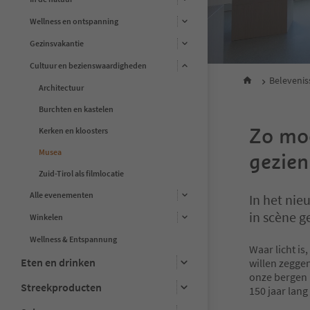
Wellness en ontspanning
Gezinsvakantie
Cultuur en bezienswaardigheden
Beleveni
Architectuur
Burchten en kastelen
Zo moo
Kerken en kloosters
Musea
gezien
Zuid-Tirol als filmlocatie
Alle evenementen
In het ni
in scène g
Winkelen
Wellness & Entspannung
Waar licht is
Eten en drinken
willen zeggen
onze bergen 
Streekproducten
150 jaar lang