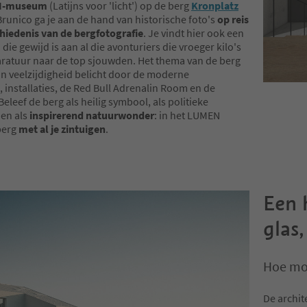
N-museum
(Latijns voor 'licht') op de berg
Kronplatz
runico ga je aan de hand van historische foto's
op reis
hiedenis van de bergfotografie
. Je vindt hier ook een
 die gewijd is aan al die avonturiers die vroeger kilo's
ratuur naar de top sjouwden. Het thema van de berg
ijn veelzijdigheid belicht door de moderne
 installaties, de Red Bull Adrenalin Room en de
 Beleef de berg als heilig symbool, als politieke
en als
inspirerend natuurwonder
: in het LUMEN
berg
met al je zintuigen
.
Een 
glas
Hoe mod
De archit