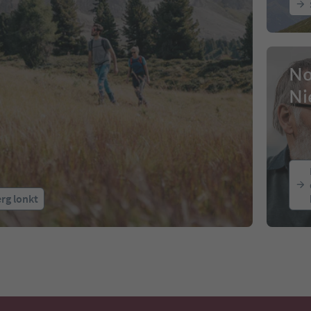
No
Ni
rg lonkt