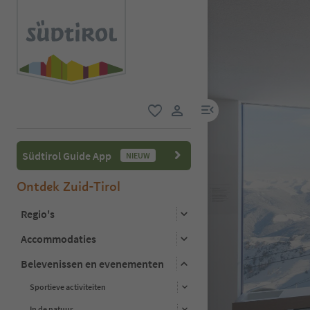
menulink
favoriet
gebruikerslink
Südtirol Guide App
NIEUW
Ontdek Zuid-Tirol
Regio's
Accommodaties
Belevenissen en evenementen
Sportieve activiteiten
In de natuur