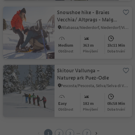
Snowshoe hike - Braies
Vecchia/ Altprags - Malga
Putz/ Putzalm
Villabassa/Niederdorf, Niederdorf/Villabassa, Dolomites Region 3 Zinnen
Medium
363 m
1h:11 Min
Obtížnost
Převýšení
doba trvání
Skitour Vallunga –
Naturep ark Puez-Odle
Pescosta/Pescosta, Sëlva/Selva di Val Gardena, Dolomites Region Val Gardena
Easy
182 m
0h:58 Min
Obtížnost
Převýšení
doba trvání
1
2
...
1
2
3
7