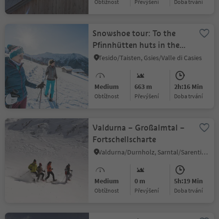
Obtížnost
Převýšení
doba trvání
Snowshoe tour: To the
Pfinnhütten huts in the
Gsiesertal Valley (2152 m)
Tesido/Taisten, Gsies/Valle di Casies
Medium
663 m
2h:16 Min
Obtížnost
Převýšení
doba trvání
Valdurna – Großalmtal –
Fortschellscharte
Valdurna/Durnholz, Sarntal/Sarentino, Bolzano/Bozen and environs
Medium
0 m
5h:19 Min
Obtížnost
Převýšení
doba trvání