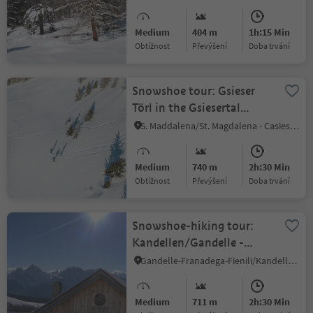
Medium
404 m
1h:15 Min
Obtížnost
Převýšení
doba trvání
Snowshoe tour: Gsieser
Törl in the Gsiesertal
Valley (2205 m)
S. Maddalena/St. Magdalena - Casies/Gsies, Gsies/Valle di Casies
Medium
740 m
2h:30 Min
Obtížnost
Převýšení
doba trvání
Snowshoe-hiking tour:
Kandellen/Gandelle -
Bonner hut
Gandelle-Franadega-Fienili/Kandellen-Frondeigen-Stadlern, Toblach/Dobbiaco, Dolomites Region 3 Zinnen
Medium
711 m
2h:30 Min