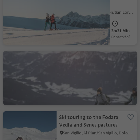
the Cima Lasta
Chienes/Kiens, St.Lorenzen/San Lorenzo di Sebato, Dolomites Region Kronplatz/Plan de Corones
Medium
684 m
3h:31 Min
Obtížnost
Převýšení
doba trvání
Premium Panorama Tour
on the Rittner Horn
Mountain
Auna di Sopra/Oberinn, Ritten/Renon, Bolzano/Bozen and environs
Medium
355 m
2h:47 Min
Obtížnost
Převýšení
doba trvání
Ski touring to the Fodara
Vedla and Senes pastures
San Vigilio, Al Plan/San Vigilio, Dolomites Region Kronplatz/Plan de Corones