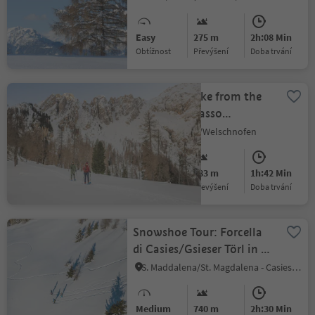
Easy
275 m
2h:08 Min
Obtížnost
Převýšení
doba trvání
Snowshoe hike from the
Karerpass | Passo
Costalunga to the
Nova Levante/Welschnofen
Latemar meadows
Easy
183 m
1h:42 Min
Obtížnost
Převýšení
doba trvání
Snowshoe Tour: Forcella
di Casies/Gsieser Törl in S.
Maddalena/Gsieser Tal
S. Maddalena/St. Magdalena - Casies/Gsies, Gsies/Valle di Casies
Valley
Medium
740 m
2h:30 Min