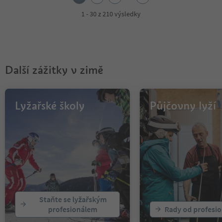
3
4
1 - 30 z 210 výsledky
5
6
7
Další zážitky v zimě
Lyžařské školy
Půjčovny lyží
Staňte se lyžařským
profesionálem
Rady od profesio