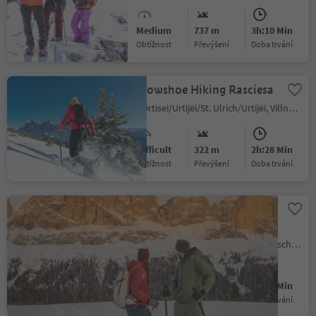
Medium
737 m
3h:10 Min
Obtížnost
Převýšení
doba trvání
Snowshoe Hiking Rasciesa
Ortisei/Urtijëi/St. Ulrich/Urtijëi, Villnöss/Funes, Dolomites Region Lüsen Villnöss
Difficult
322 m
2h:28 Min
Obtížnost
Převýšení
doba trvání
Snowshoe hike to the Frin
meadows at Karersee |
Carezza
Nova Levante/Welschnofen, Welschnofen/Nova Levante, Dolomites Region Eggental
Easy
330 m
2h:31 Min
Obtížnost
Převýšení
doba trvání