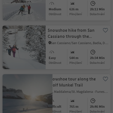
Medium
626 m
2h:12 Min
Obtížnost
Převýšení
doba trvání
Snowshoe hike from San
Cassiano through the
Armentarola woods
San Cassiano/San Cassiano, Badia, Dolomites Region Alta Badia
Easy
544 m
2h:34 Min
Obtížnost
Převýšení
doba trvání
Snowshoe tour along the
Adolf Munkel Trail
S. Maddalena/St. Magdalena - Funes/Villnöss, Villnöss/Funes, Dolomites Region Lüsen Villnöss
Difficult
765 m
2h:46 Min
Obtížnost
Převýšení
doba trvání