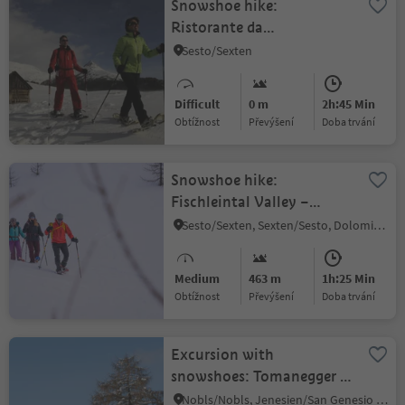
Snowshoe hike:
Ristorante da
Kathi/Gasthof Jaufen -
Sesto/Sexten
Cappella San
Silvestro/Silvesterkapelle
Difficult
0 m
2h:45 Min
Obtížnost
Převýšení
doba trvání
Snowshoe hike:
Fischleintal Valley –
Rotwand
Sesto/Sexten, Sexten/Sesto, Dolomites Region 3 Zinnen
Medium
463 m
1h:25 Min
Obtížnost
Převýšení
doba trvání
Excursion with
snowshoes: Tomanegger -
Salten
Nobls/Nobls, Jenesien/San Genesio Atesino, Bolzano/Bozen and environs