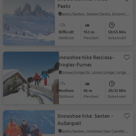
Peaks
Sesto/Sexten, Sexten/Sesto, Dolomites Region 3 Zinnen
Difficult
951 m
5h:55 Min
Obtížnost
Převýšení
doba trvání
Snowshoe hike Resciesa-
Brogles-Furnes
Ortisei/Urtijëi/St. Ulrich/Urtijëi, Urtijëi/Ortisei, Dolomites Region Val Gardena
Medium
46 m
2h:31 Min
Obtížnost
Převýšení
doba trvání
Snowshoe hike: Sexten -
Außergsell
Sesto/Sexten, Innichen/San Candido, Dolomites Region 3 Zinnen