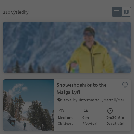
210
Výsledky
Snowshoe hike below the
Sassolungo Group
S.Cristina Gherdëina/S.Cristina Val Gardena/S.Cristina Gherdëina/St.Christina in Gröden, S.Crestina Gherdëina/Santa Cristina Val Gardana, Dolomites Region Val Gardena
Medium
647 m
4h:00 Min
Obtížnost
Převýšení
doba trvání
Snoweshoehike to the
Malga Lyfi
Altavalle/Hintermartell, Martell/Martello, Vinschgau/Val Venosta
Medium
0 m
2h:30 Min
Obtížnost
Převýšení
doba trvání