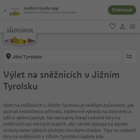
Südtirol Guide App
Stáhnout
Digitální průvodce Jižním Tyrolskem
odk
oblíbené
uživatel
Jižní Tyrolsko
brak ak
Výlet na sněžnicích v Jižním
Tyrolsku
Výlet na sněžnicích v Jižním Tyrolsku je skvělým způsobem, jak
poznat nedotčenou přírodu, nádherné výhledy na Dolomity a
užít si aktivní pohyb. Na rekreanty čekají rodinné túry na
sněžnicích po mírných svazích, ale i strmé výstupy na alpské
vrcholy nebo výlety k útulným horským chatám. Tipy na nejlepší
túry na sněžnicích v Jižním Tyrolsku najdete zde.