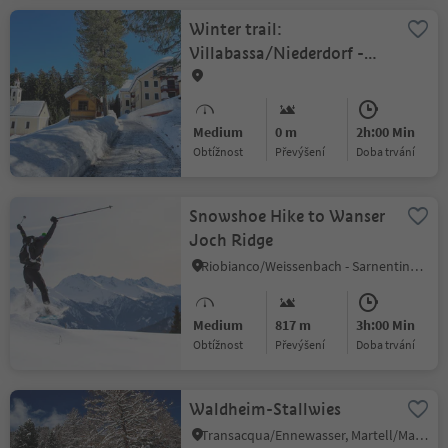
Winter trail:
Villabassa/Niederdorf -
Altschluderbach/Carbonin
Vecchia - Rienz/Rienza
Medium
0 m
2h:00 Min
Obtížnost
Převýšení
doba trvání
Snowshoe Hike to Wanser
Joch Ridge
Riobianco/Weissenbach - Sarnentino/Sarntal, St.Leonhard in Passeier/San Leonardo in Passiria, Meran/Merano and environs
Medium
817 m
3h:00 Min
Obtížnost
Převýšení
doba trvání
Waldheim-Stallwies
Transacqua/Ennewasser, Martell/Martello, Vinschgau/Val Venosta