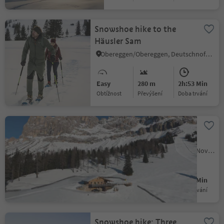
Snowshoe hike to the
Häusler Sam
Obereggen/Obereggen, Deutschnofen/Nova Ponente, Dolomites Region Eggental
Easy
280 m
2h:53 Min
Obtížnost
Převýšení
doba trvání
Winter walk to the
Messnerjoch mountain
hut
Carezza/Karersee, Welschnofen/Nova Levante, Dolomites Region Eggental
Easy
239 m
1h:13 Min
Obtížnost
Převýšení
doba trvání
Snowshoe hike: Three