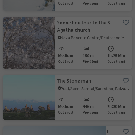
Obtížnost
Převýšení
doba trvání
Snowshoe tour to the St.
Agatha church
Nova Ponente Centro/Deutschnofen Dorf, Deutschnofen/Nova Ponente, Dolomites Region Eggental
Medium
150 m
1h:25 Min
Obtížnost
Převýšení
doba trvání
The Stone man
Prati/Auen, Sarntal/Sarentino, Bolzano/Bozen and environs
Medium
446 m
2h:30 Min
Obtížnost
Převýšení
doba trvání
Snow shoes walking at