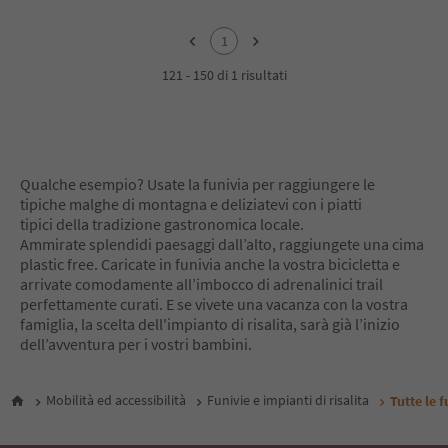
1
1
121 - 150 di 1 risultati
Qualche esempio? Usate la funivia per raggiungere le
tipiche malghe di montagna e deliziatevi con i piatti
tipici della tradizione gastronomica locale.
Ammirate splendidi paesaggi dall’alto, raggiungete una cima
plastic free. Caricate in funivia anche la vostra bicicletta e
arrivate comodamente all’imbocco di adrenalinici trail
perfettamente curati. E se vivete una vacanza con la vostra
famiglia, la scelta dell'impianto di risalita, sarà già l’inizio
dell’avventura per i vostri bambini.
Mobilità ed accessibilità
Funivie e impianti di risalita
Tutte le f