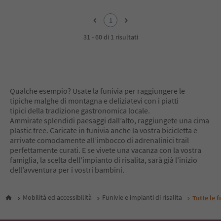
1
1
31 - 60 di 1 risultati
Qualche esempio? Usate la funivia per raggiungere le
tipiche malghe di montagna e deliziatevi con i piatti
tipici della tradizione gastronomica locale.
Ammirate splendidi paesaggi dall’alto, raggiungete una cima
plastic free. Caricate in funivia anche la vostra bicicletta e
arrivate comodamente all’imbocco di adrenalinici trail
perfettamente curati. E se vivete una vacanza con la vostra
famiglia, la scelta dell'impianto di risalita, sarà già l’inizio
dell’avventura per i vostri bambini.
Mobilità ed accessibilità
Funivie e impianti di risalita
Tutte le f