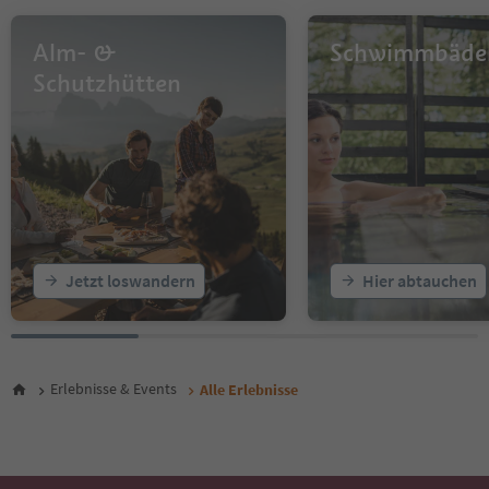
13
14
Alm- &
Schwimmbäde
15
16
Schutzhütten
17
18
19
20
21
22
23
24
25
Jetzt loswandern
Hier abtauchen
26
27
28
29
30
Erlebnisse & Events
Alle Erlebnisse
31
32
33
34