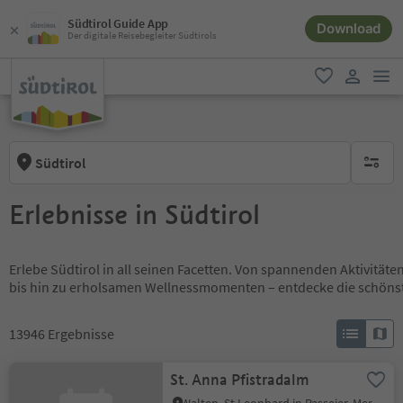
Südtirol Guide App
Download
Der digitale Reisebegleiter Südtirols
men
favorit
user lin
Südtirol
keine ak
Erlebnisse in Südtirol
Erlebe Südtirol in all seinen Facetten. Von spannenden Aktivität
bis hin zu erholsamen Wellnessmomenten – entdecke die schöns
13946
Ergebnisse
St. Anna Pfistradalm