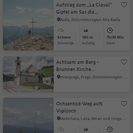
Aufstieg zum „Le Ciaval"
Gipfel am Sas dla
Crusc/Heilig Kreuz
Badia, Dolomitenregion Alta Badia
Schwer
985 m
7h:00 Min
Schwierigkeitsgrad
Aufstieg
Dauer
Achtsam am Berg -
Brunnen Kirche
Schmieden
Innerprags, Prags, Dolomitenregion 3 Zinnen
Ochsentod-Weg aufs
Vigiljoch
Niederlana, Lana, Meran und Umgebung