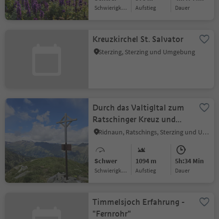
Schwierigkeitsgrad
Aufstieg
Dauer
Kreuzkirchel St. Salvator
Sterzing, Sterzing und Umgebung
Durch das Valtigltal zum
Ratschinger Kreuz und
Hochspitz
Ridnaun, Ratschings, Sterzing und Umgebung
Schwer
1094 m
5h:34 Min
Schwierigkeitsgrad
Aufstieg
Dauer
Timmelsjoch Erfahrung -
"Fernrohr"