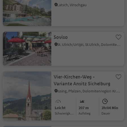
Latsch, Vinschgau
Soviso
St. Ulrich/Urtijëi, St.Ulrich, Dolomitenregion Gröden
Vier-Kirchen-Weg -
Variante Ansitz Sichelburg
Issing, Pfalzen, Dolomitenregion Kronplatz
Leicht
207 m
2h:04 Min
Schwierigkeitsgrad
Aufstieg
Dauer