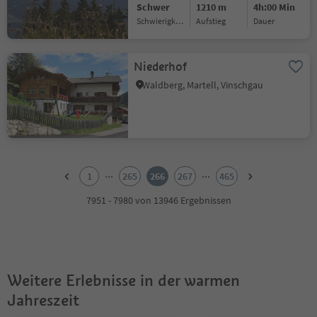
Schwer
1210 m
4h:00 Min
Schwierigkeitsgrad
Aufstieg
Dauer
Niederhof
Waldberg, Martell, Vinschgau
1
2
...
...
1
265
266
267
465
3
4
7951 - 7980 von 13946 Ergebnissen
5
6
7
8
9
Weitere Erlebnisse in der warmen
10
11
Jahreszeit
12