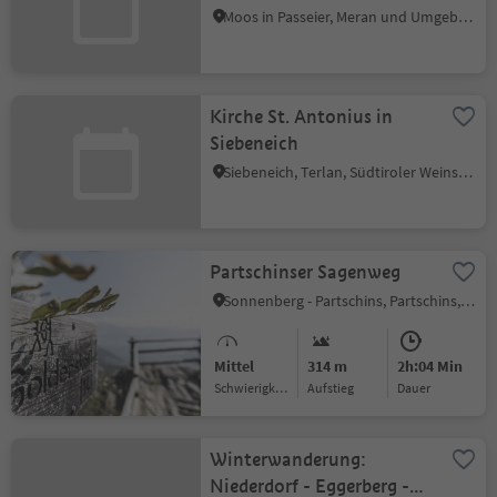
Moos in Passeier, Meran und Umgebung
Kirche St. Antonius in
Siebeneich
Siebeneich, Terlan, Südtiroler Weinstraße
Partschinser Sagenweg
Sonnenberg - Partschins, Partschins, Meran und Umgebung
Mittel
314 m
2h:04 Min
Schwierigkeitsgrad
Aufstieg
Dauer
Winterwanderung:
Niederdorf - Eggerberg -