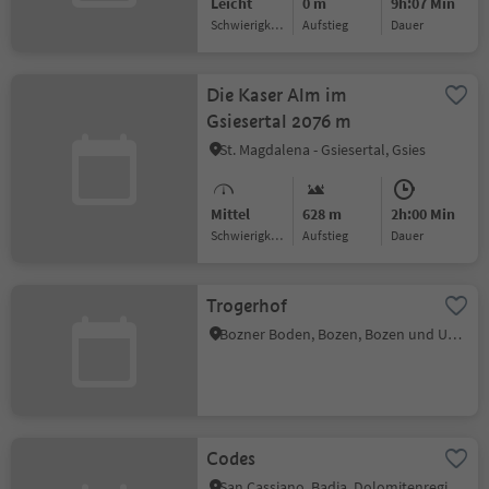
Leicht
0 m
9h:07 Min
Schwierigkeitsgrad
Aufstieg
Dauer
Die Kaser Alm im
Gsiesertal 2076 m
St. Magdalena - Gsiesertal, Gsies
Mittel
628 m
2h:00 Min
Schwierigkeitsgrad
Aufstieg
Dauer
Trogerhof
Bozner Boden, Bozen, Bozen und Umgebung
Codes
San Cassiano, Badia, Dolomitenregion Alta Badia