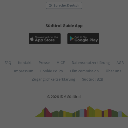
58
Sprache: Deutsch
59
60
61
Südtirol Guide App
62
63
64
65
66
67
68
FAQ
Kontakt
Presse
MICE
Datenschutzerklärung
AGB
69
Impressum
Cookie Policy
Film commission
Über uns
70
71
Zugänglichkeitserklärung
Südtirol B2B
72
73
74
© 2026 IDM Südtirol
75
76
77
78
79