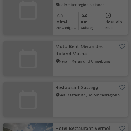
Schloß Welsperg -
Dolomitenregion 3 Zinnen
Welsberg
Mittel
0 m
2h:30 Min
Schwierigkeitsgrad
Aufstieg
Dauer
Moto Rent Meran des
Roland Mathá
Meran, Meran und Umgebung
Restaurant Sassegg
Seis, Kastelruth, Dolomitenregion Seiser Alm
Hotel Restaurant Vermoi