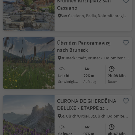
Brunnen Kirchplatz San
Cassiano
San Cassiano, Badia, Dolomitenregion Alta Badia
Über den Panoramaweg
nach Bruneck
Bruneck Stadt, Bruneck, Dolomitenregion Kronplatz
Leicht
226 m
2h:08 Min
Schwierigkeitsgrad
Aufstieg
Dauer
CURONA DE GHERDËINA
DELUXE - ETAPPE 1:
Raschötz - Col Raiser -
St. Ulrich/Urtijëi, St.Ulrich, Dolomitenregion Gröden
Seceda
Schwer
976 m
4h:47 Min