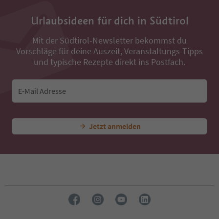
35
36
Urlaubsideen für dich in Südtirol
37
38
Mit der Südtirol-Newsletter bekommst du
39
Vorschläge für deine Auszeit, Veranstaltungs-Tipps
40
41
und typische Rezepte direkt ins Postfach.
42
43
44
E-Mail Adresse
45
46
47
Jetzt anmelden
48
49
50
51
52
53
54
55
56
57