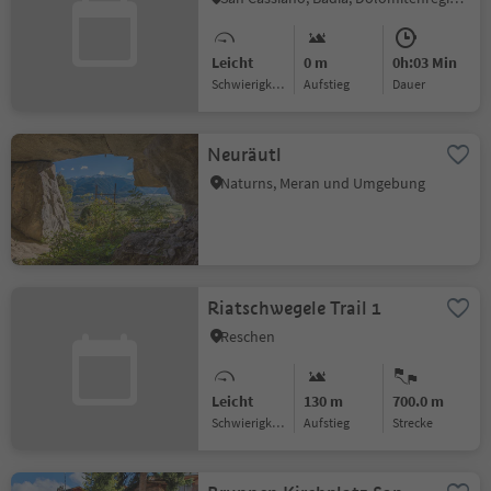
Leicht
0 m
0h:03 Min
Schwierigkeitsgrad
Aufstieg
Dauer
Neuräutl
Naturns, Meran und Umgebung
Riatschwegele Trail 1
Reschen
Leicht
130 m
700.0 m
Schwierigkeitsgrad
Aufstieg
Strecke