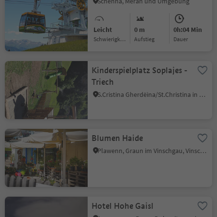
Schenna, Meran und Umgebung
Leicht
0 m
0h:04 Min
Schwierigkeitsgrad
Aufstieg
Dauer
Kinderspielplatz Soplajes -
Triech
S.Cristina Gherdëina/St.Christina in Gröden, St.Christina in Gröden, Dolomitenregion Gröden
Blumen Haide
Plawenn, Graun im Vinschgau, Vinschgau
Hotel Hohe Gaisl