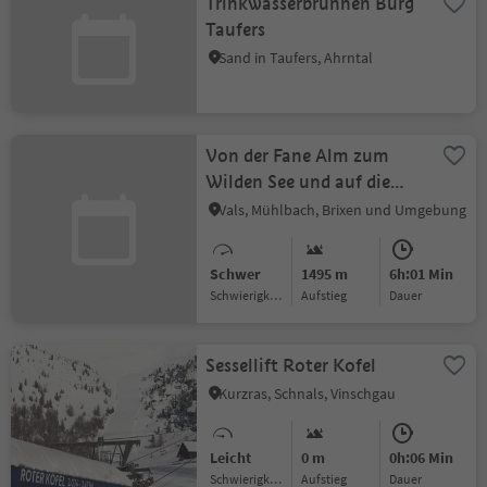
Trinkwasserbrunnen Burg
Taufers
Sand in Taufers, Ahrntal
Von der Fane Alm zum
Wilden See und auf die
Wilde Kreuzspitze
Vals, Mühlbach, Brixen und Umgebung
Schwer
1495 m
6h:01 Min
Schwierigkeitsgrad
Aufstieg
Dauer
Sessellift Roter Kofel
Kurzras, Schnals, Vinschgau
Leicht
0 m
0h:06 Min
Schwierigkeitsgrad
Aufstieg
Dauer