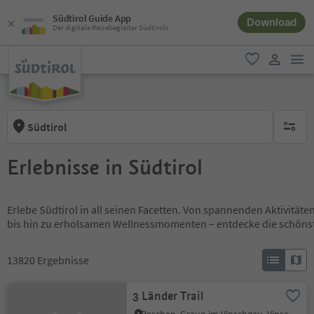
Südtirol Guide App
Download
Der digitale Reisebegleiter Südtirols
men
favorit
user lin
Südtirol
keine ak
Erlebnisse in Südtirol
Erlebe Südtirol in all seinen Facetten. Von spannenden Aktivität
bis hin zu erholsamen Wellnessmomenten – entdecke die schöns
13820
Ergebnisse
3 Länder Trail