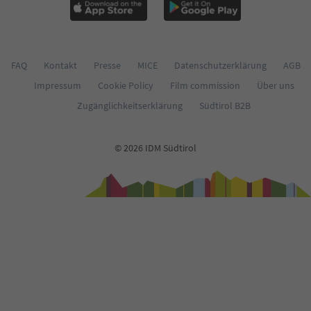
64
65
66
67
68
FAQ
Kontakt
Presse
MICE
Datenschutzerklärung
AGB
69
Impressum
Cookie Policy
Film commission
Über uns
70
71
Zugänglichkeitserklärung
Südtirol B2B
72
73
74
© 2026 IDM Südtirol
75
76
77
78
79
80
81
82
83
84
85