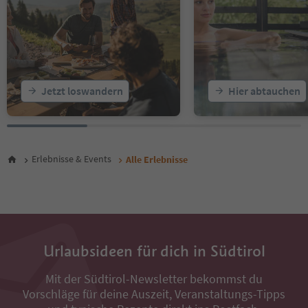
19
20
21
22
23
24
25
Jetzt loswandern
Hier abtauchen
26
27
28
29
30
Erlebnisse & Events
Alle Erlebnisse
31
32
33
34
35
36
Urlaubsideen für dich in Südtirol
37
38
Mit der Südtirol-Newsletter bekommst du
39
Vorschläge für deine Auszeit, Veranstaltungs-Tipps
40
41