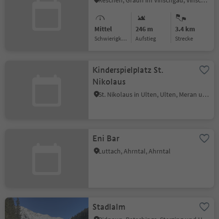
Reschen, Graun im Vinschgau, Vinschgau
Mittel
246 m
3.4 km
Schwierigkeitsgrad
Aufstieg
Strecke
Kinderspielplatz St.
Nikolaus
St. Nikolaus in Ulten, Ulten, Meran und Umgebung
Eni Bar
Luttach, Ahrntal, Ahrntal
Stadlalm