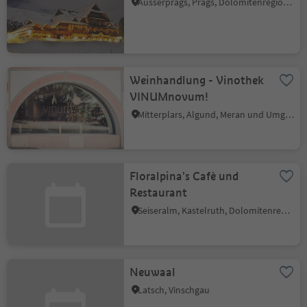
Ausserprags, Prags, Dolomitenregion 3 Zinnen
Weinhandlung - Vinothek
VINUMnovum!
Mitterplars, Algund, Meran und Umgebung
Floralpina's Cafè und
Restaurant
Seiseralm, Kastelruth, Dolomitenregion Seiser Alm
Neuwaal
Latsch, Vinschgau