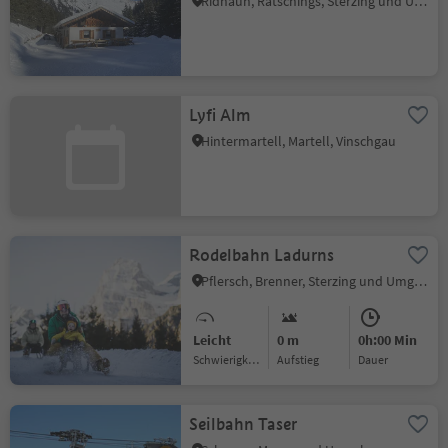
Ridnaun, Ratschings, Sterzing und Umgebung
Lyfi Alm
Hintermartell, Martell, Vinschgau
Rodelbahn Ladurns
Pflersch, Brenner, Sterzing und Umgebung
Leicht
0 m
0h:00 Min
Schwierigkeitsgrad
Aufstieg
Dauer
Seilbahn Taser