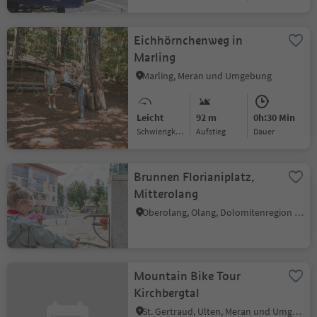
Eichhörnchenweg in
Marling
Marling, Meran und Umgebung
Leicht
92 m
0h:30 Min
Schwierigkeitsgrad
Aufstieg
Dauer
Brunnen Florianiplatz,
Mitterolang
Oberolang, Olang, Dolomitenregion Kronplatz
Mountain Bike Tour
Kirchbergtal
St. Gertraud, Ulten, Meran und Umgebung