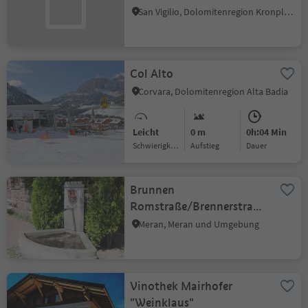
San Vigilio, Dolomitenregion Kronplatz
Col Alto
Corvara, Dolomitenregion Alta Badia
Leicht
0 m
0h:04 Min
Schwierigkeitsgrad
Aufstieg
Dauer
Brunnen
Romstraße/Brennerstraße
Meran
Meran, Meran und Umgebung
Vinothek Mairhofer
"Weinklaus"