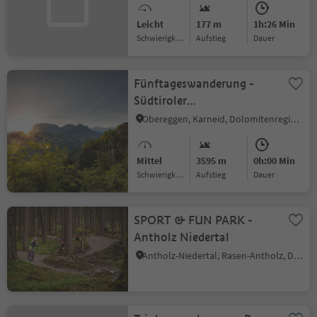
Leicht
177 m
1h:26 Min
Schwierigkeitsgrad
Aufstieg
Dauer
Fünftageswanderung -
Südtiroler
Perlenrundwanderweg
Obereggen, Karneid, Dolomitenregion Eggental
Mittel
3595 m
0h:00 Min
Schwierigkeitsgrad
Aufstieg
Dauer
SPORT & FUN PARK -
Antholz Niedertal
Antholz-Niedertal, Rasen-Antholz, Dolomitenregion Kronplatz