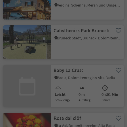
Verdins, Schenna, Meran und Umgebung
Calisthenics Park Bruneck
Bruneck Stadt, Bruneck, Dolomitenregion Kronplatz
Baby La Crusc
Badia, Dolomitenregion Alta Badia
Leicht
0 m
0h:01 Min
Schwierigkeitsgrad
Aufstieg
Dauer
Rosa dai ciöf
La Val, Dolomitenregion Alta Badia