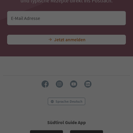
und typische Rezepte direkt ins Postfach.
42
43
44
E-Mail Adresse
45
46
47
Jetzt anmelden
48
49
50
51
52
53
54
55
56
57
58
Sprache: Deutsch
59
60
61
Südtirol Guide App
62
63