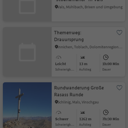
Vals, Mühlbach, Brixen und Umgebung
Themenweg:
Drauursprung
Innichen, Toblach, Dolomitenregion 3 Zinnen
Leicht
13 m
1h:00 Min
Schwierigkeitsgrad
Aufstieg
Dauer
Rundwanderung Große
Rasass Runde
Schlinig, Mals, Vinschgau
Schwer
1262 m
7h:30 Min
Schwierigkeitsgrad
Aufstieg
Dauer