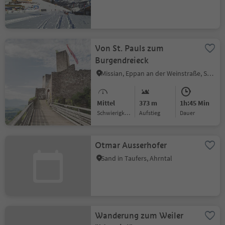
Von St. Pauls zum
Burgendreieck
Missian, Eppan an der Weinstraße, Südtiroler Weinstraße
Mittel
373 m
1h:45 Min
Schwierigkeitsgrad
Aufstieg
Dauer
Otmar Ausserhofer
Sand in Taufers, Ahrntal
Wanderung zum Weiler