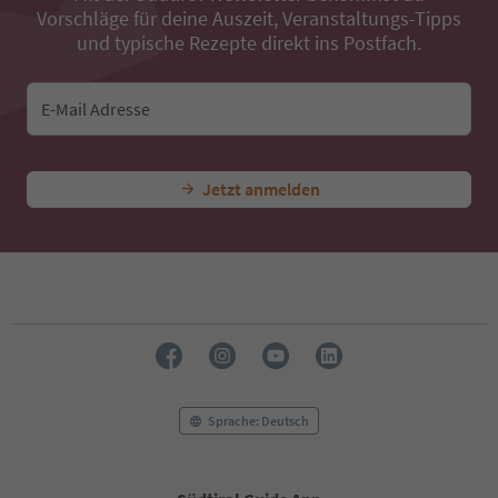
Vorschläge für deine Auszeit, Veranstaltungs-Tipps
40
41
und typische Rezepte direkt ins Postfach.
42
43
44
E-Mail Adresse
45
46
47
Jetzt anmelden
48
49
50
51
52
53
54
55
56
57
58
Sprache: Deutsch
59
60
61