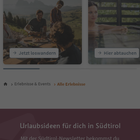
17
18
19
20
21
22
23
24
25
Jetzt loswandern
Hier abtauchen
26
27
28
29
30
Erlebnisse & Events
Alle Erlebnisse
31
32
33
34
35
36
Urlaubsideen für dich in Südtirol
37
38
Mit der Südtirol-Newsletter bekommst du
39