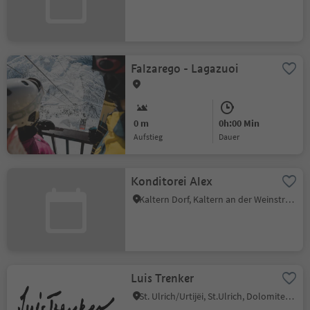
Falzarego - Lagazuoi
0 m
0h:00 Min
Aufstieg
Dauer
Konditorei Alex
Kaltern Dorf, Kaltern an der Weinstraße, Südtiroler Weinstraße
Luis Trenker
St. Ulrich/Urtijëi, St.Ulrich, Dolomitenregion Gröden