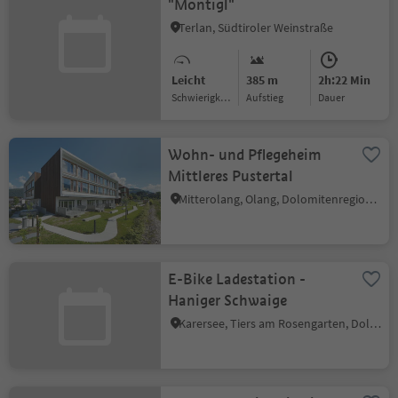
"Montigl"
Terlan, Südtiroler Weinstraße
Leicht
385 m
2h:22 Min
Schwierigkeitsgrad
Aufstieg
Dauer
Wohn- und Pflegeheim
Mittleres Pustertal
Mitterolang, Olang, Dolomitenregion Kronplatz
E-Bike Ladestation -
Haniger Schwaige
Karersee, Tiers am Rosengarten, Dolomitenregion Seiser Alm