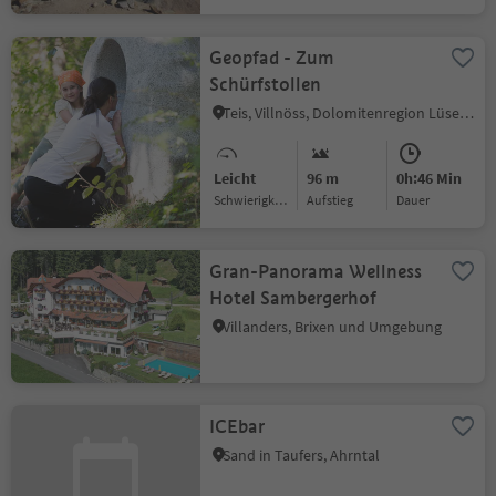
Geopfad - Zum
Schürfstollen
Teis, Villnöss, Dolomitenregion Lüsen Villnöss
Leicht
96 m
0h:46 Min
Schwierigkeitsgrad
Aufstieg
Dauer
Gran-Panorama Wellness
Hotel Sambergerhof
Villanders, Brixen und Umgebung
ICEbar
Sand in Taufers, Ahrntal