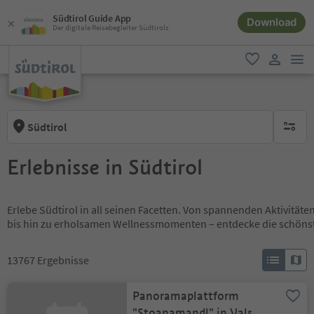
Südtirol Guide App
Download
Der digitale Reisebegleiter Südtirols
men
favorit
user lin
Südtirol
keine ak
Erlebnisse in Südtirol
Erlebe Südtirol in all seinen Facetten. Von spannenden Aktivität
bis hin zu erholsamen Wellnessmomenten – entdecke die schöns
13767
Ergebnisse
Panoramaplattform
"Stoanamandl" in Vals