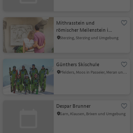
Mithrasstein und
römischer Meilenstein im
Sterzinger Rathaus
Sterzing, Sterzing und Umgebung
Günthers Skischule
Pfelders, Moos in Passeier, Meran und Umgebung
Despar Brunner
Garn, Klausen, Brixen und Umgebung