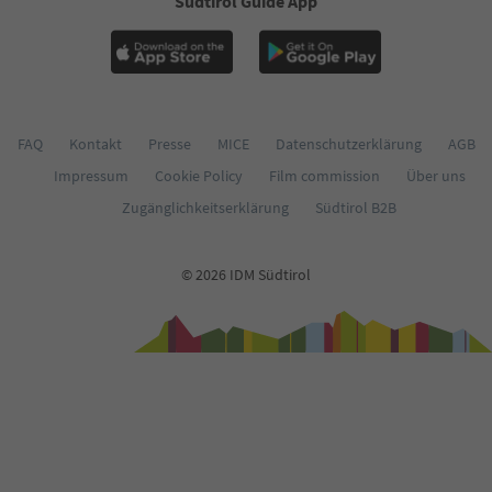
Südtirol Guide App
62
63
64
65
66
67
68
FAQ
Kontakt
Presse
MICE
Datenschutzerklärung
AGB
69
Impressum
Cookie Policy
Film commission
Über uns
70
71
Zugänglichkeitserklärung
Südtirol B2B
72
73
74
© 2026 IDM Südtirol
75
76
77
78
79
80
81
82
83