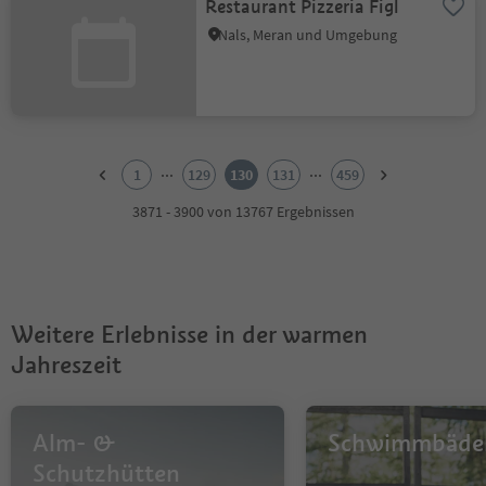
Restaurant Pizzeria Figl
Nals, Meran und Umgebung
1
2
...
...
1
129
130
131
459
3
4
3871 - 3900 von 13767 Ergebnissen
5
6
7
8
9
Weitere Erlebnisse in der warmen
10
11
Jahreszeit
12
13
14
Alm- &
Schwimmbäde
15
16
Schutzhütten