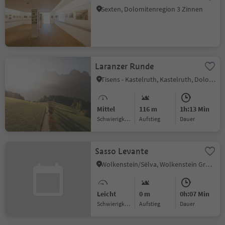
Sexten, Dolomitenregion 3 Zinnen
Laranzer Runde
Tisens - Kastelruth, Kastelruth, Dolomitenregion Seiser Alm
Mittel
116 m
1h:13 Min
Schwierigkeitsgrad
Aufstieg
Dauer
Sasso Levante
Wolkenstein/Sëlva, Wolkenstein Gröden, Dolomitenregion Gröden
Leicht
0 m
0h:07 Min
Schwierigkeitsgrad
Aufstieg
Dauer