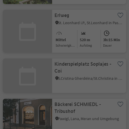
Erlweg
St. Leonhard i.P., St.Leonhard in Passeier, Meran und Umgebung
Mittel
520 m
3h:15 Min
Schwierigkeitsgrad
Aufstieg
Dauer
Kinderspielplatz Soplajes -
Coi
S.Cristina Gherdëina/St.Christina in Gröden, St.Christina in Gröden, Dolomitenregion Gröden
Bäckerei SCHMIEDL -
Tribushof
Pawigl, Lana, Meran und Umgebung