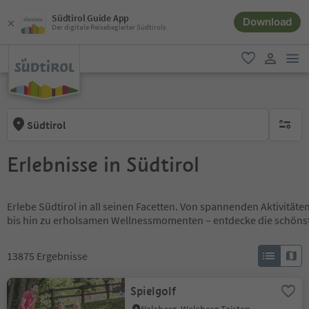
Südtirol Guide App
Download
Der digitale Reisebegleiter Südtirols
men
favorit
user lin
Südtirol
keine ak
Erlebnisse in Südtirol
Erlebe Südtirol in all seinen Facetten. Von spannenden Aktivität
bis hin zu erholsamen Wellnessmomenten – entdecke die schöns
13875
Ergebnisse
Spielgolf