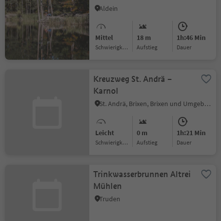
Aldein
Mittel
18 m
1h:46 Min
Schwierigkeitsgrad
Aufstieg
Dauer
Kreuzweg St. Andrä –
Karnol
St. Andrä, Brixen, Brixen und Umgebung
Leicht
0 m
1h:21 Min
Schwierigkeitsgrad
Aufstieg
Dauer
Trinkwasserbrunnen Altrei
Mühlen
Truden