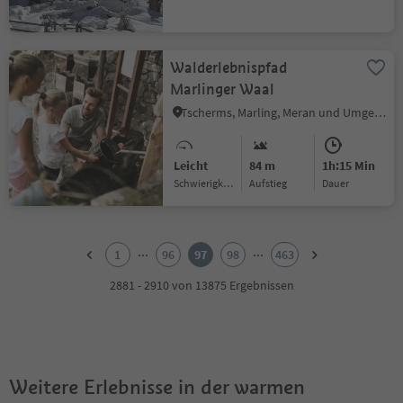
Walderlebnispfad
Marlinger Waal
Tscherms, Marling, Meran und Umgebung
Leicht
84 m
1h:15 Min
Schwierigkeitsgrad
Aufstieg
Dauer
1
2
...
...
1
96
97
98
463
3
4
2881 - 2910 von 13875 Ergebnissen
5
6
7
8
9
Weitere Erlebnisse in der warmen
10