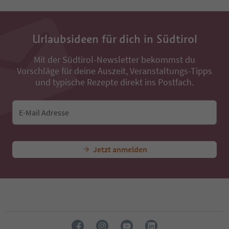
34
35
36
Urlaubsideen für dich in Südtirol
37
38
Mit der Südtirol-Newsletter bekommst du
39
Vorschläge für deine Auszeit, Veranstaltungs-Tipps
40
41
und typische Rezepte direkt ins Postfach.
42
43
44
E-Mail Adresse
45
46
47
Jetzt anmelden
48
49
50
51
52
53
54
55