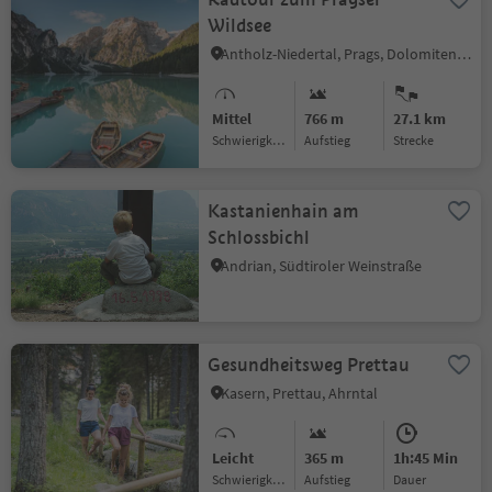
Wildsee
Antholz-Niedertal, Prags, Dolomitenregion 3 Zinnen
Mittel
766 m
27.1 km
Schwierigkeitsgrad
Aufstieg
Strecke
Kastanienhain am
Schlossbichl
Andrian, Südtiroler Weinstraße
Gesundheitsweg Prettau
Kasern, Prettau, Ahrntal
Leicht
365 m
1h:45 Min
Schwierigkeitsgrad
Aufstieg
Dauer