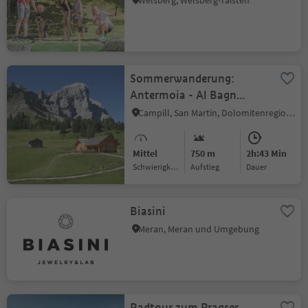
Welsberg, Welsberg-Taisten
Sommerwanderung:
Antermoia - Al Bagn
Valdander - Ütia de Göma
Campill, San Martin, Dolomitenregion Kronplatz
Hütte - Würzjoch
Mittel
750 m
2h:43 Min
Schwierigkeitsgrad
Aufstieg
Dauer
Biasini
Meran, Meran und Umgebung
Radtour zum Pragser