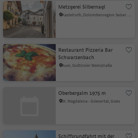
Metzgerei Silbernagl
Kastelruth, Dolomitenregion Seiser Alm
Restaurant Pizzeria Bar
Schwarzenbach
Auer, Südtiroler Weinstraße
Oberbergalm 1975 m
St. Magdalena - Gsiesertal, Gsies
Schiffsrundfahrt mit der