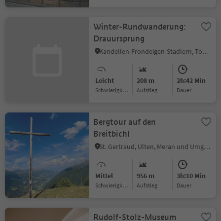
Winter-Rundwanderung:
Drauursprung
Kandellen-Frondeigen-Stadlern, Toblach, Dolomitenregion 3 Zinnen
Leicht
208 m
2h:42 Min
Schwierigkeitsgrad
Aufstieg
Dauer
Bergtour auf den
Breitbichl
St. Gertraud, Ulten, Meran und Umgebung
Mittel
956 m
3h:10 Min
Schwierigkeitsgrad
Aufstieg
Dauer
Rudolf-Stolz-Museum