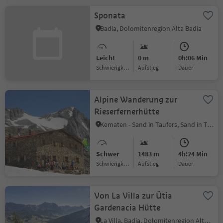
Sponata
Badia, Dolomitenregion Alta Badia
Leicht
0 m
0h:06 Min
Schwierigkeitsgrad
Aufstieg
Dauer
Alpine Wanderung zur
Rieserfernerhütte
Kematen - Sand in Taufers, Sand in Taufers, Ahrntal
Schwer
1483 m
4h:24 Min
Schwierigkeitsgrad
Aufstieg
Dauer
Von La Villa zur Ütia
Gardenacia Hütte
La Villa, Badia, Dolomitenregion Alta Badia