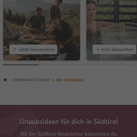
18
19
20
21
22
23
24
25
Jetzt loswandern
Hier abtauchen
26
27
28
29
30
Erlebnisse & Events
Alle Erlebnisse
31
32
33
34
35
36
Urlaubsideen für dich in Südtirol
37
38
39
Mit der Südtirol-Newsletter bekommst du