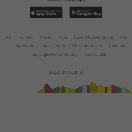
62
63
64
65
66
67
68
FAQ
Kontakt
Presse
MICE
Datenschutzerklärung
AGB
69
Impressum
Cookie Policy
Film commission
Über uns
70
71
Zugänglichkeitserklärung
Südtirol B2B
72
73
74
© 2026 IDM Südtirol
75
76
77
78
79
80
81
82
83
84