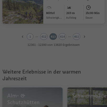
Mittel
269 m
2h:00 Min
Schwierigkeitsgrad
Aufstieg
Dauer
1
2
...
...
1
412
413
414
461
3
4
12361 - 12390 von 13820 Ergebnissen
5
6
7
8
9
Weitere Erlebnisse in der warmen
10
11
Jahreszeit
12
13
14
Alm- &
Schwimmbäde
15
16
Schutzhütten
17