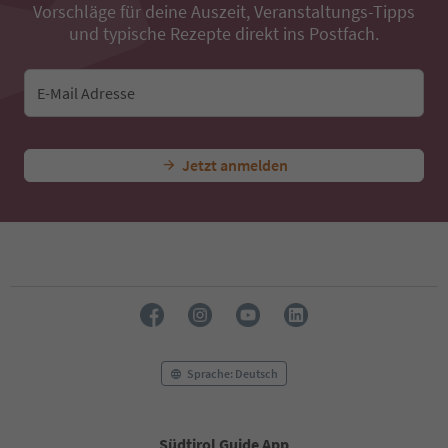
40
Vorschläge für deine Auszeit, Veranstaltungs-Tipps
41
und typische Rezepte direkt ins Postfach.
42
43
44
E-Mail Adresse
45
46
47
Jetzt anmelden
48
49
50
51
52
53
54
55
56
57
58
Sprache: Deutsch
59
60
61
Südtirol Guide App