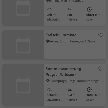
Schlinig, Mals, Vinschgau
Leicht
0 m
0h:01 Min
Schwierigkeitsgrad
Aufstieg
Dauer
Freischwimmbad
Sexten, Dolomitenregion 3 Zinnen
Sommerwanderung -
Pragser Wildsee -
Seekofelhütte
Ausserprags, Prags, Dolomitenregion 3 Zinnen
Schwer
954 m
3h:08 Min
Schwierigkeitsgrad
Aufstieg
Dauer