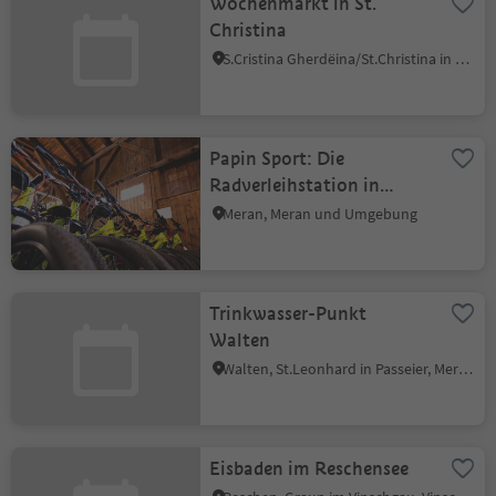
Wochenmarkt in St.
Christina
S.Cristina Gherdëina/St.Christina in Gröden, St.Christina in Gröden, Dolomitenregion Gröden
Papin Sport: Die
Radverleihstation in
Meran
Meran, Meran und Umgebung
Trinkwasser-Punkt
Walten
Walten, St.Leonhard in Passeier, Meran und Umgebung
Eisbaden im Reschensee