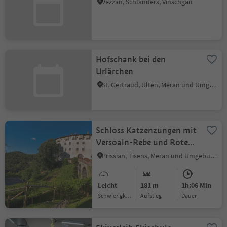
Vezzan, Schlanders, Vinschgau
Hofschank bei den
Urlärchen
St. Gertraud, Ulten, Meran und Umgebung
Schloss Katzenzungen mit
Versoaln-Rebe und Roter
Weg
Prissian, Tisens, Meran und Umgebung
Leicht
181 m
1h:06 Min
Schwierigkeitsgrad
Aufstieg
Dauer