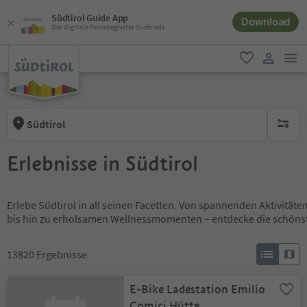
Südtirol Guide App
Download
Der digitale Reisebegleiter Südtirols
men
favorit
user lin
Südtirol
keine ak
Erlebnisse in Südtirol
Erlebe Südtirol in all seinen Facetten. Von spannenden Aktivität
bis hin zu erholsamen Wellnessmomenten – entdecke die schöns
13820
Ergebnisse
E-Bike Ladestation Emilio
Comici Hütte