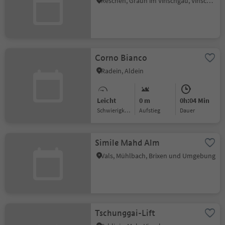
Reschen, Graun im Vinschgau, Vinschgau
Corno Bianco
Radein, Aldein
Leicht
0 m
0h:04 Min
Schwierigkeitsgrad
Aufstieg
Dauer
Simile Mahd Alm
Vals, Mühlbach, Brixen und Umgebung
Tschunggai-Lift