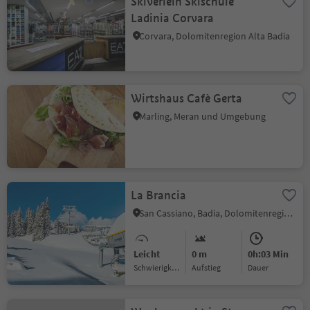
Skiverleih Skischule
Ladinia Corvara
Corvara, Dolomitenregion Alta Badia
Wirtshaus Cafè Gerta
Marling, Meran und Umgebung
La Brancia
San Cassiano, Badia, Dolomitenregion Alta Badia
Leicht
0 m
0h:03 Min
Schwierigkeitsgrad
Aufstieg
Dauer