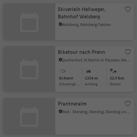
Skiverleih Hellweger,
Bahnhof Welsberg
Welsberg, Welsberg-Taisten
Biketour nach Prenn
Quellenhof, St.Martin in Passeier, Meran und Umgebung
Schwer
1254 m
32.9 km
Schwierigkeitsgrad
Aufstieg
Strecke
Prantneralm
Ried - Sterzing, Sterzing, Sterzing und Umgebung