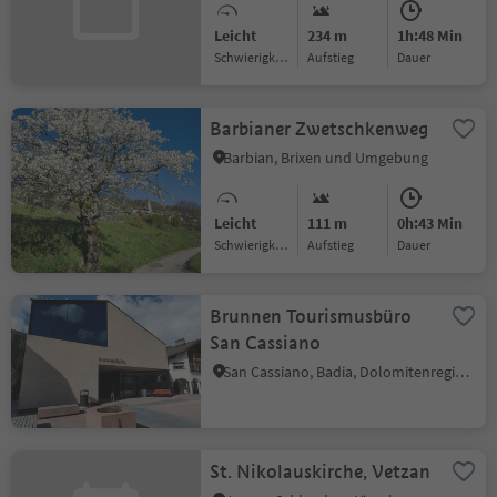
Leicht
234 m
1h:48 Min
Schwierigkeitsgrad
Aufstieg
Dauer
Barbianer Zwetschkenweg
Barbian, Brixen und Umgebung
Leicht
111 m
0h:43 Min
Schwierigkeitsgrad
Aufstieg
Dauer
Brunnen Tourismusbüro
San Cassiano
San Cassiano, Badia, Dolomitenregion Alta Badia
St. Nikolauskirche, Vetzan