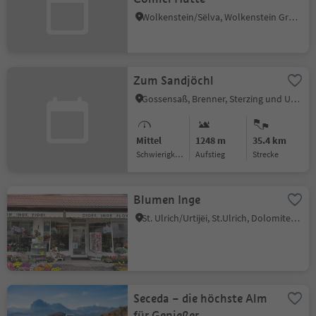
Wolkenstein/Sëlva, Wolkenstein Gröden, Dolomitenregion Gröden
Zum Sandjöchl
Gossensaß, Brenner, Sterzing und Umgebung
Mittel
1248 m
35.4 km
Schwierigkeitsgrad
Aufstieg
Strecke
Blumen Inge
St. Ulrich/Urtijëi, St.Ulrich, Dolomitenregion Gröden
Seceda – die höchste Alm
für Genießer