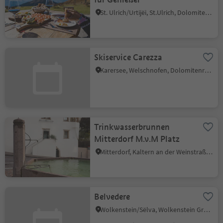
St. Ulrich/Urtijëi, St.Ulrich, Dolomitenregion Gröden
Skiservice Carezza
Karersee, Welschnofen, Dolomitenregion Eggental
Trinkwasserbrunnen
Mitterdorf M.v.M Platz
Mitterdorf, Kaltern an der Weinstraße, Südtiroler Weinstraße
Belvedere
Wolkenstein/Sëlva, Wolkenstein Gröden, Dolomitenregion Gröden