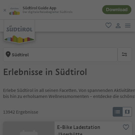
Südtirol Guide App
Download
Der digitale Reisebegleiter Südtirols
men
favorit
user lin
Südtirol
keine ak
Erlebnisse in Südtirol
Erlebe Südtirol in all seinen Facetten. Von spannenden Aktivität
bis hin zu erholsamen Wellnessmomenten – entdecke die schöns
13942
Ergebnisse
E-Bike Ladestation
Jägerhütte