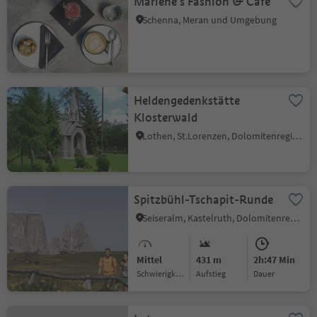
Marlene's Fashion & Café
Schenna, Meran und Umgebung
Heldengedenkstätte
Klosterwald
Lothen, St.Lorenzen, Dolomitenregion Kronplatz
Spitzbühl-Tschapit-Runde
Seiseralm, Kastelruth, Dolomitenregion Seiser Alm
Mittel
431 m
2h:47 Min
Schwierigkeitsgrad
Aufstieg
Dauer