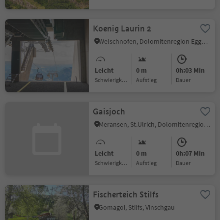
Koenig Laurin 2
Welschnofen, Dolomitenregion Eggental
Leicht
0 m
0h:03 Min
Schwierigkeitsgrad
Aufstieg
Dauer
Gaisjoch
Meransen, St.Ulrich, Dolomitenregion Gröden
Leicht
0 m
0h:07 Min
Schwierigkeitsgrad
Aufstieg
Dauer
Fischerteich Stilfs
Gomagoi, Stilfs, Vinschgau