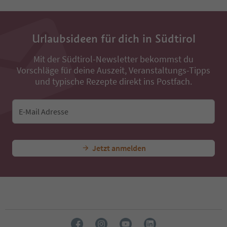
34
35
36
Urlaubsideen für dich in Südtirol
37
38
Mit der Südtirol-Newsletter bekommst du
39
Vorschläge für deine Auszeit, Veranstaltungs-Tipps
40
41
und typische Rezepte direkt ins Postfach.
42
43
44
E-Mail Adresse
45
46
47
Jetzt anmelden
48
49
50
51
52
53
54
55