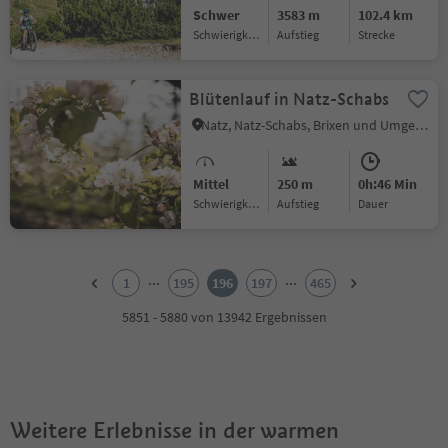
Schwer
3583 m
102.4 km
Schwierigkeitsgrad
Aufstieg
Strecke
Blütenlauf in Natz-Schabs
Natz, Natz-Schabs, Brixen und Umgebung
Mittel
250 m
0h:46 Min
Schwierigkeitsgrad
Aufstieg
Dauer
1
2
...
...
1
195
196
197
465
3
4
5851 - 5880 von 13942 Ergebnissen
5
6
7
8
9
Weitere Erlebnisse in der warmen
10