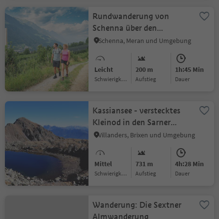
Rundwanderung von
Schenna über den
Bloseggweg
Schenna, Meran und Umgebung
Leicht
200 m
1h:45 Min
Schwierigkeitsgrad
Aufstieg
Dauer
Kassiansee - verstecktes
Kleinod in den Sarner
Alpen
Villanders, Brixen und Umgebung
Mittel
731 m
4h:28 Min
Schwierigkeitsgrad
Aufstieg
Dauer
Wanderung: Die Sextner
Almwanderung