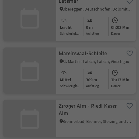
Latemar
Obereggen, Deutschnofen, Dolomitenregion Eggental
Leicht
0 m
0h:03 Min
Schwierigkeitsgrad
Aufstieg
Dauer
Mareinwaal-Schleife
St. Martin - Latsch, Latsch, Vinschgau
Mittel
309 m
2h:13 Min
Schwierigkeitsgrad
Aufstieg
Dauer
Ziroger Alm - Riedl Kaser
Alm
Brennerbad, Brenner, Sterzing und Umgebung