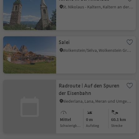
St. Nikolaus - Kaltern, Kaltern an der Weinstraße, Südtiroler Weinstraße
Salei
Wolkenstein/Sëlva, Wolkenstein Gröden, Dolomitenregion Gröden
Radroute | Auf den Spuren
der Eisenbahn
Niederlana, Lana, Meran und Umgebung
Mittel
0 m
60.1 km
Schwierigkeitsgrad
Aufstieg
Strecke