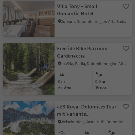
Villa Tony - Small
Romantic Hotel
Corvara, Dolomitenregion Alta Badia
Freeride Bike Parcours
Gardenaccia
La Villa, Badia, Dolomitenregion Alta Badia
0 m
0.0 m
Aufstieg
Strecke
428 Royal Dolomites Tour
mit Variante
Regensburgerhütte
Welschnofen, Kastelruth, Dolomitenregion Seiser Alm