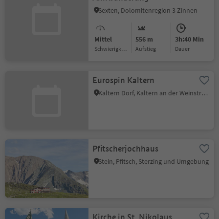
Sexten, Dolomitenregion 3 Zinnen
Mittel
556 m
3h:40 Min
Schwierigkeitsgrad
Aufstieg
Dauer
Eurospin Kaltern
Kaltern Dorf, Kaltern an der Weinstraße, Südtiroler Weinstraße
Pfitscherjochhaus
Stein, Pfitsch, Sterzing und Umgebung
Kirche in St. Nikolaus