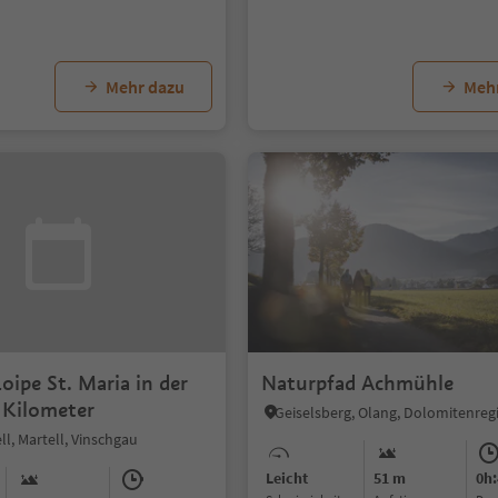
Mehr dazu
Meh
Loipe St. Maria in der
Naturpfad Achmühle
 Kilometer
ll, Martell, Vinschgau
Leicht
51 m
0h: