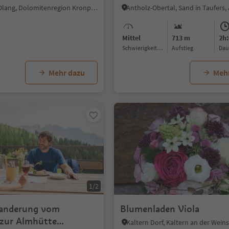
Oberolang, Olang, Dolomitenregion Kronplatz
Antholz-Obertal, Sand in Taufers,
Mittel
713 m
2h:
Schwierigkeitsgrad
Aufstieg
Da
Mehr dazu
Meh
1/2
wanderung vom
Blumenladen Viola
 zur Almhütte