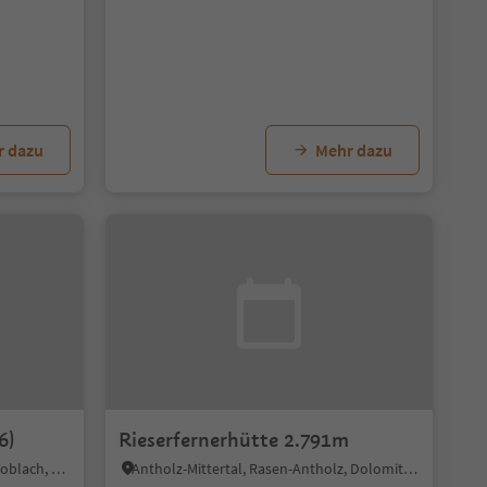
r dazu
Mehr dazu
6)
Rieserfernerhütte 2.791m
Kandellen-Frondeigen-Stadlern, Toblach, Dolomitenregion 3 Zinnen
Antholz-Mittertal, Rasen-Antholz, Dolomitenregion Kronplatz