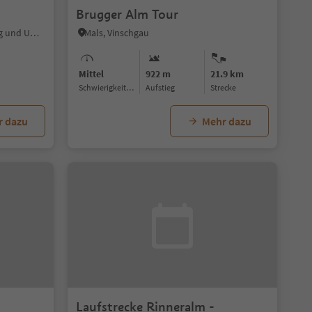
Brugger Alm Tour
St. Jakob - Pfitsch, Pfitsch, Sterzing und Umgebung
Mals, Vinschgau
Mittel
922 m
21.9 km
Schwierigkeitsgrad
Aufstieg
Strecke
r dazu
Mehr dazu
Laufstrecke Rinneralm -