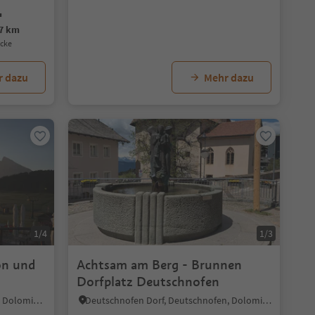
.7 km
ecke
r dazu
Mehr dazu
1/4
1/3
on und
Achtsam am Berg - Brunnen
Dorfplatz Deutschnofen
Sureghes/Überwasser, Kastelruth, Dolomitenregion Seiser Alm
Deutschnofen Dorf, Deutschnofen, Dolomitenregion Eggental