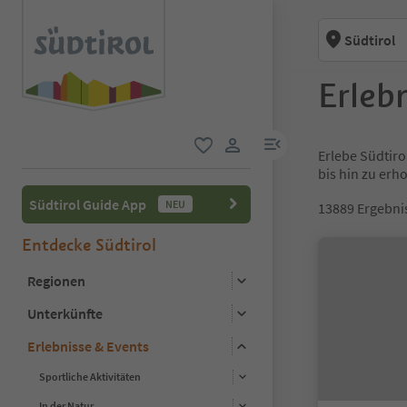
Südtirol
Erlebn
menu link
Erlebe Südtiro
favorit
user link
bis hin zu er
Südtirol Guide App
NEU
13889
Ergebni
Entdecke Südtirol
Regionen
Unterkünfte
Erlebnisse & Events
Sportliche Aktivitäten
In der Natur