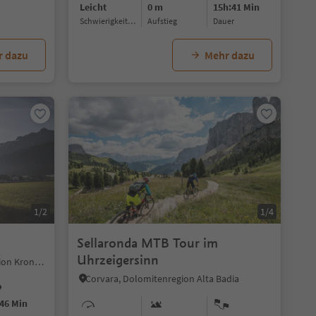
Leicht
0 m
15h:41 Min
Schwierigkeitsgrad
Aufstieg
Dauer
r dazu
Mehr dazu
1/2
1/4
Sellaronda MTB Tour im
Uhrzeigersinn
Geiselsberg, Olang, Dolomitenregion Kronplatz
Corvara, Dolomitenregion Alta Badia
46 Min