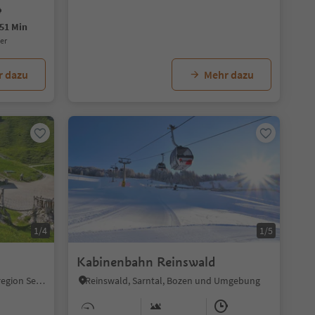
51 Min
uer
r dazu
Mehr dazu
1/4
1/5
Kabinenbahn Reinswald
Seiseralm, Kastelruth, Dolomitenregion Seiser Alm
Reinswald, Sarntal, Bozen und Umgebung