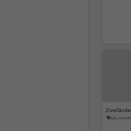
Zweilände
Mals, Vinsc