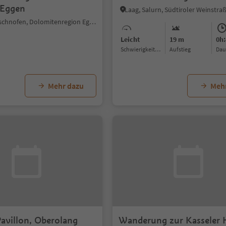
 Eggen
Laag, Salurn, Südtiroler Weinstra
Eggen, Deutschnofen, Dolomitenregion Eggental
Leicht
19 m
0h:
Schwierigkeitsgrad
Aufstieg
Da
Mehr dazu
Meh
avillon, Oberolang
Wanderung zur Kasseler 