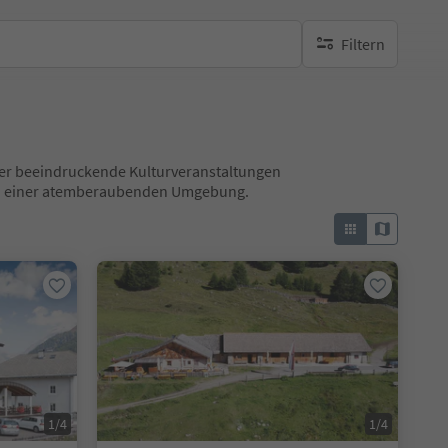
Filtern
keine aktiven Filte
 über beeindruckende Kulturveranstaltungen
 in einer atemberaubenden Umgebung.
1/4
1/4