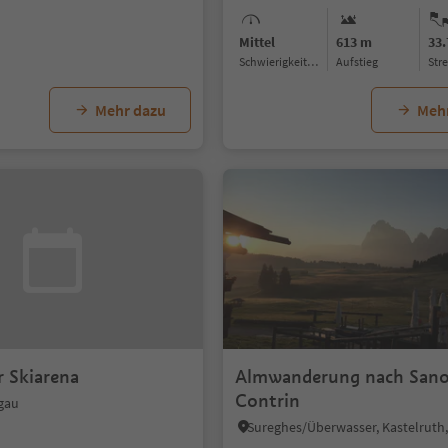
Mittel
613 m
33
Schwierigkeitsgrad
Aufstieg
Str
Mehr dazu
Meh
r Skiarena
Almwanderung nach San
Contrin
hgau