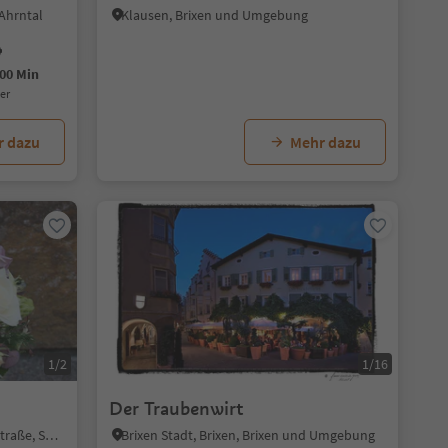
 Ahrntal
Klausen, Brixen und Umgebung
00 Min
uer
r dazu
Mehr dazu
1/2
1/16
Der Traubenwirt
Kaltern Dorf, Kaltern an der Weinstraße, Südtiroler Weinstraße
Brixen Stadt, Brixen, Brixen und Umgebung