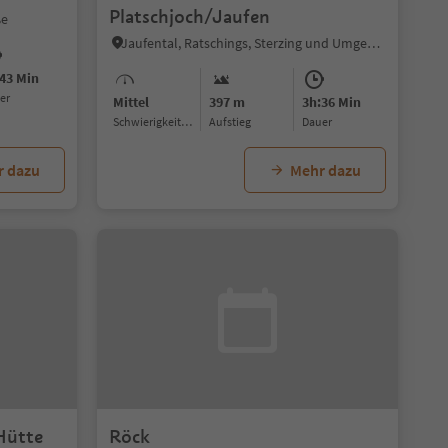
Platschjoch/Jaufen
ße
Jaufental, Ratschings, Sterzing und Umgebung
43 Min
uer
Mittel
397 m
3h:36 Min
Schwierigkeitsgrad
Aufstieg
Dauer
r dazu
Mehr dazu
Hütte
Röck