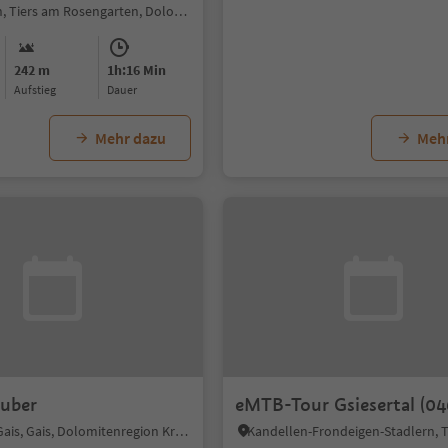
ch
Welschnofen, Tiers am Rosengarten, Dolomitenregion Seiser Alm
242 m
1h:16 Min
Aufstieg
Dauer
Mehr dazu
Meh
uber
eMTB-Tour Gsiesertal (04
Mühlbach - Gais, Gais, Dolomitenregion Kronplatz