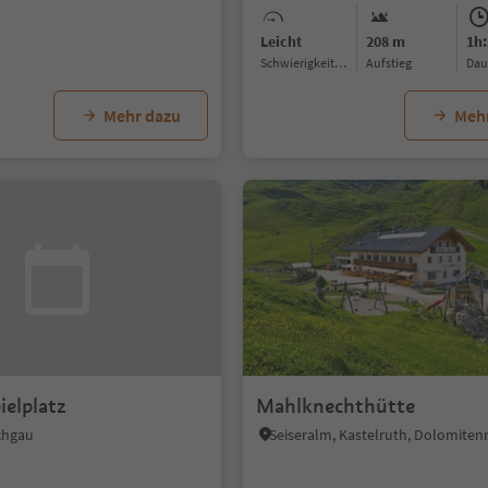
Leicht
208 m
1h:
Schwierigkeitsgrad
Aufstieg
Da
Mehr dazu
Meh
ielplatz
Mahlknechthütte
schgau