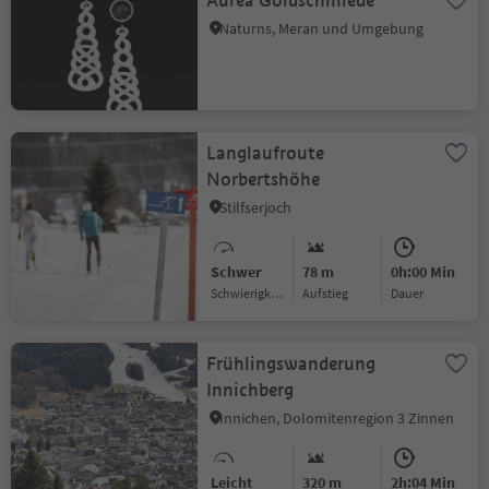
Aurea Goldschmiede
Naturns, Meran und Umgebung
Langlaufroute
Norbertshöhe
Stilfserjoch
Schwer
78 m
0h:00 Min
Schwierigkeitsgrad
Aufstieg
Dauer
Frühlingswanderung
Innichberg
Innichen, Dolomitenregion 3 Zinnen
Leicht
320 m
2h:04 Min