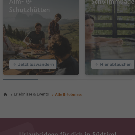
Alm- &
Schwimmbäde
15
16
Schutzhütten
17
18
19
20
21
22
23
24
25
Jetzt loswandern
Hier abtauchen
26
27
28
29
30
Erlebnisse & Events
Alle Erlebnisse
31
32
33
34
35
36
Urlaubsideen für dich in Südtirol