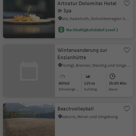
Artnatur Dolomites Hotel
& Spa
Seis, Kastelruth, Dolomitenregion Seiser Alm
Nachhaltigkeitslabel Level 2
Winterwanderung zur
Enzianhütte
Pontigl, Brenner, Sterzing und Umgebung
Mittel
529 m
1h:49 Min
Schwierigkeitsgrad
Aufstieg
Dauer
Beachvolleyball
Naturns, Meran und Umgebung