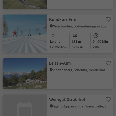
Rundkurs Frin
Welschnofen, Dolomitenregion Eggental
Leicht
181 m
0h:00 Min
Schwierigkeitsgrad
Aufstieg
Dauer
Leiten-Alm
Schennaberg, Schenna, Meran und Umgebung
Weingut Stroblhof
Pigeno, Eppan an der Weinstraße, Südtiroler Weinstraße