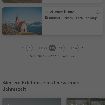
Latzfonser Kreuz
Durnholz, Klausen, Brixen und Umgebung
1
2
...
...
1
119
120
121
459
3
4
3571 - 3600 von 13767 Ergebnissen
5
6
7
8
9
Weitere Erlebnisse in der warmen
10
11
Jahreszeit
12
13
14