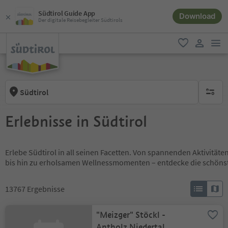
Südtirol Guide App
Download
Der digitale Reisebegleiter Südtirols
men
favorit
user lin
Südtirol
keine ak
Erlebnisse in Südtirol
Erlebe Südtirol in all seinen Facetten. Von spannenden Aktivität
bis hin zu erholsamen Wellnessmomenten – entdecke die schöns
13767
Ergebnisse
"Meizger" Stöckl -
Antholz Niedertal