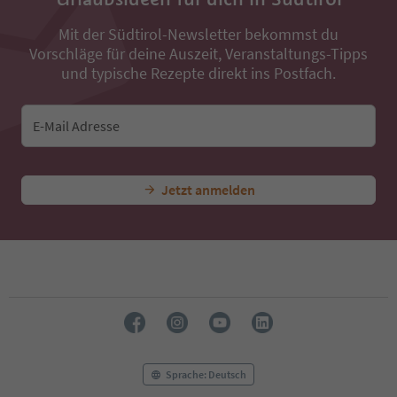
37
38
Mit der Südtirol-Newsletter bekommst du
39
Vorschläge für deine Auszeit, Veranstaltungs-Tipps
40
41
und typische Rezepte direkt ins Postfach.
42
43
44
E-Mail Adresse
45
46
47
Jetzt anmelden
48
49
50
51
52
53
54
55
56
57
58
Sprache: Deutsch
59