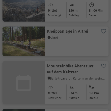
Mittel
750 m
8h:00 Min
Schwierigkeitsgrad
Aufstieg
Dauer
Kneippanlage in Altrei
Altrei
Mountainbike Abenteuer
auf dem Kalterer
Höhenweg
Barleit-Lavardi, Kaltern an der Weinstraße, Südtiroler Weinstraße
Mittel
334 m
9.8 km
Schwierigkeitsgrad
Aufstieg
Strecke