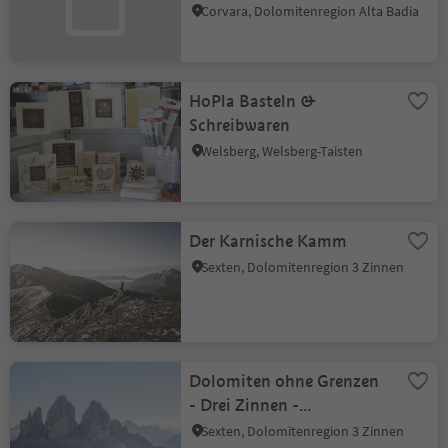
Corvara, Dolomitenregion Alta Badia
HoPla Basteln &
Schreibwaren
Welsberg, Welsberg-Taisten
Der Karnische Kamm
Sexten, Dolomitenregion 3 Zinnen
Dolomiten ohne Grenzen
- Drei Zinnen -
Zsigmondyhütte
Sexten, Dolomitenregion 3 Zinnen