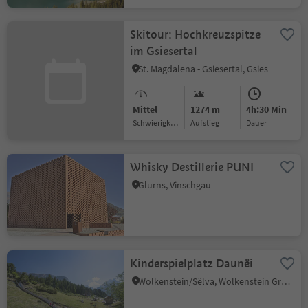
Skitour: Hochkreuzspitze
im Gsiesertal
St. Magdalena - Gsiesertal, Gsies
Mittel
1274 m
4h:30 Min
Schwierigkeitsgrad
Aufstieg
Dauer
Whisky Destillerie PUNI
Glurns, Vinschgau
Kinderspielplatz Daunëi
Wolkenstein/Sëlva, Wolkenstein Gröden, Dolomitenregion Gröden