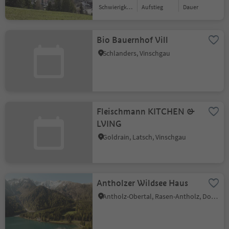
Schwierigkeitsgrad
Aufstieg
Dauer
Bio Bauernhof Vill
Schlanders, Vinschgau
Fleischmann KITCHEN &
LVING
Goldrain, Latsch, Vinschgau
Antholzer Wildsee Haus
Antholz-Obertal, Rasen-Antholz, Dolomitenregion Kronplatz