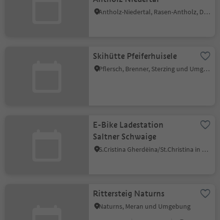
Antholz-Niedertal, Rasen-Antholz, Dolomitenregion Kronplatz
Skihütte Pfeiferhuisele
Pflersch, Brenner, Sterzing und Umgebung
E-Bike Ladestation
Saltner Schwaige
S.Cristina Gherdëina/St.Christina in Gröden, Kastelruth, Dolomitenregion Seiser Alm
Rittersteig Naturns
Naturns, Meran und Umgebung