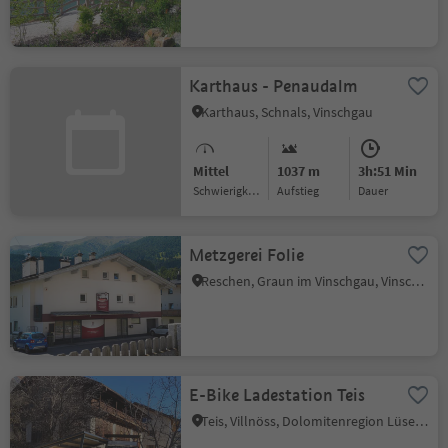
Karthaus - Penaudalm
Karthaus, Schnals, Vinschgau
Mittel
1037 m
3h:51 Min
Schwierigkeitsgrad
Aufstieg
Dauer
Metzgerei Folie
Reschen, Graun im Vinschgau, Vinschgau
E-Bike Ladestation Teis
Teis, Villnöss, Dolomitenregion Lüsen Villnöss