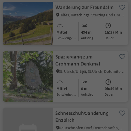
Wanderung zur Freundalm
Telfes, Ratschings, Sterzing und Umgebung
Mittel
494 m
1h:37 Min
Schwierigkeitsgrad
Aufstieg
Dauer
Spaziergang zum
Grohmann Denkmal
St. Ulrich/Urtijëi, St.Ulrich, Dolomitenregion Gröden
Mittel
0 m
0h:49 Min
Schwierigkeitsgrad
Aufstieg
Dauer
Schneeschuhwanderung
Enzbirch
Deutschnofen Dorf, Deutschnofen, Dolomitenregion Eggental