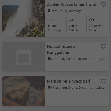
Zu den Wasserfällen Trafoi
Trafoi, Stilfs, Vinschgau
Mittel
280 m
2h:00 Min
Schwierigkeitsgrad
Aufstieg
Dauer
Holzschnitzerei
Runggaldier
Sarnthein, Sarntal, Bozen und Umgebung
Megachirella Wachtleri
Mitterolang, Olang, Dolomitenregion Kronplatz