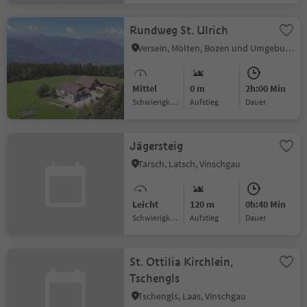
Rundweg St. Ulrich
Versein, Mölten, Bozen und Umgebung
Mittel
0 m
2h:00 Min
Schwierigkeitsgrad
Aufstieg
Dauer
Jägersteig
Tarsch, Latsch, Vinschgau
Leicht
120 m
0h:40 Min
Schwierigkeitsgrad
Aufstieg
Dauer
St. Ottilia Kirchlein,
Tschengls
Tschengls, Laas, Vinschgau