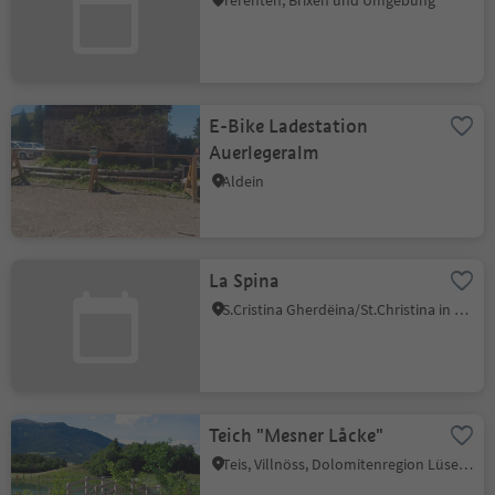
Terenten, Brixen und Umgebung
E-Bike Ladestation
Auerlegeralm
Aldein
La Spina
S.Cristina Gherdëina/St.Christina in Gröden, St.Christina in Gröden, Dolomitenregion Gröden
Teich "Mesner Låcke"
Teis, Villnöss, Dolomitenregion Lüsen Villnöss