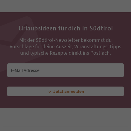
32
33
34
35
36
Urlaubsideen für dich in Südtirol
37
38
Mit der Südtirol-Newsletter bekommst du
39
Vorschläge für deine Auszeit, Veranstaltungs-Tipps
40
und typische Rezepte direkt ins Postfach.
41
42
43
E-Mail Adresse
44
45
46
47
Jetzt anmelden
48
49
50
51
52
53
54