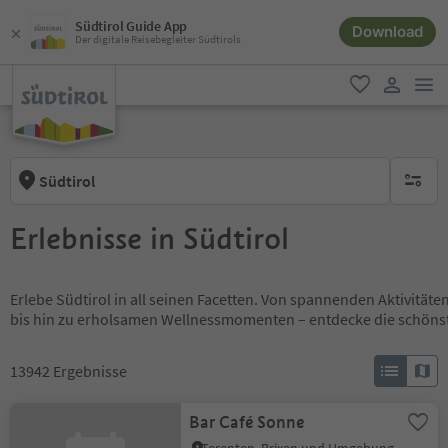
Südtirol Guide App
Download
Der digitale Reisebegleiter Südtirols
men
favorit
user lin
Südtirol
keine ak
Erlebnisse in Südtirol
Erlebe Südtirol in all seinen Facetten. Von spannenden Aktivität
bis hin zu erholsamen Wellnessmomenten – entdecke die schöns
13942
Ergebnisse
Bar Café Sonne