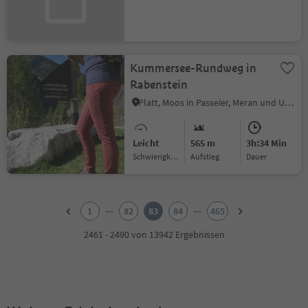
Kummersee-Rundweg in
Rabenstein
Platt, Moos in Passeier, Meran und Umgebung
Leicht
565 m
3h:34 Min
Schwierigkeitsgrad
Aufstieg
Dauer
1
2
...
...
1
82
83
84
465
3
4
2461 - 2490 von 13942 Ergebnissen
5
6
7
8
9