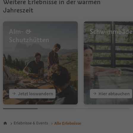
Weitere Erlebnisse in der warmen
10
11
Jahreszeit
12
13
14
Alm- &
Schwimmbäde
15
16
Schutzhütten
17
18
19
20
21
22
23
24
25
Jetzt loswandern
Hier abtauchen
26
27
28
29
30
Erlebnisse & Events
Alle Erlebnisse
31