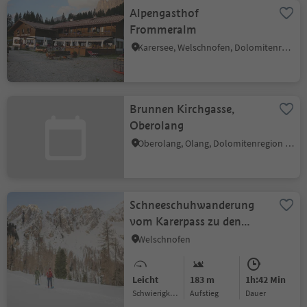
Alpengasthof
Frommeralm
Karersee, Welschnofen, Dolomitenregion Eggental
Brunnen Kirchgasse,
Oberolang
Oberolang, Olang, Dolomitenregion Kronplatz
Schneeschuhwanderung
vom Karerpass zu den
Latemarwiesen
Welschnofen
Leicht
183 m
1h:42 Min
Schwierigkeitsgrad
Aufstieg
Dauer