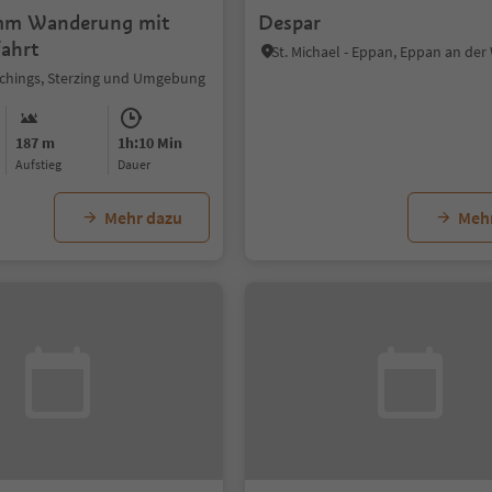
amm Wanderung mit
Despar
ahrt
schings, Sterzing und Umgebung
187 m
1h:10 Min
Aufstieg
Dauer
Mehr dazu
Meh