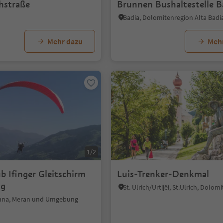
chstraße
Brunnen Bushaltestelle B
Badia, Dolomitenregion Alta Badi
Mehr dazu
Meh
1/2
 Ifinger Gleitschirm
Luis-Trenker-Denkmal
ug
Lana, Meran und Umgebung