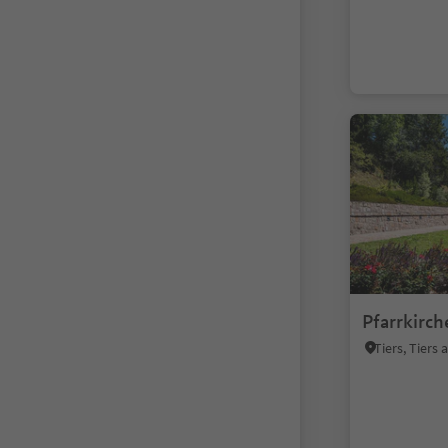
Pfarrkirc