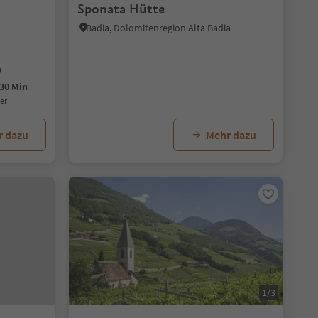
Sponata Hütte
Badia, Dolomitenregion Alta Badia
30 Min
uer
r dazu
Mehr dazu
1/3