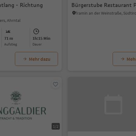
ntlang - Richtung
Bürgerstube Restaurant P
ers, Ahrntal
71 m
1h:15 Min
Aufstieg
Dauer
Mehr dazu
Meh
1/2