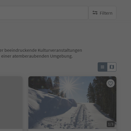
Filtern
keine aktiven Filte
 über beeindruckende Kulturveranstaltungen
 in einer atemberaubenden Umgebung.
1/3