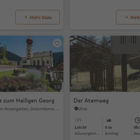
Mehr dazu
Meh
1/2
he zum Heiligen Georg
Der Atemweg
Tiers, Tiers am Rosengarten, Dolomitenregion Seiser Alm
Altrei
Leicht
0 m
0h:
Schwierigkeitsgrad
Aufstieg
Da