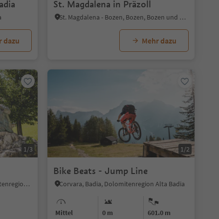
adia
St. Magdalena in Präzoll
a
St. Magdalena - Bozen, Bozen, Bozen und Umgebung
r dazu
Mehr dazu
1/3
1/2
Bike Beats - Jump Line
St. Ulrich/Urtijëi, St.Ulrich, Dolomitenregion Gröden
Corvara, Badia, Dolomitenregion Alta Badia
Mittel
0 m
601.0 m