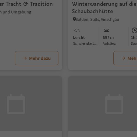
er Tracht & Tradition
Winterwanderung auf die
Schaubachhütte
an und Umgebung
Sulden, Stilfs, Vinschgau
Leicht
697 m
1h:
Schwierigkeitsgrad
Aufstieg
Da
Mehr dazu
Meh