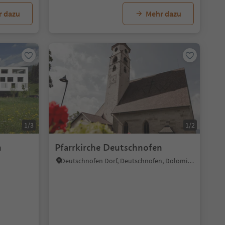
r dazu
Mehr dazu
1/3
1/2
h
Pfarrkirche Deutschnofen
Deutschnofen Dorf, Deutschnofen, Dolomitenregion Eggental