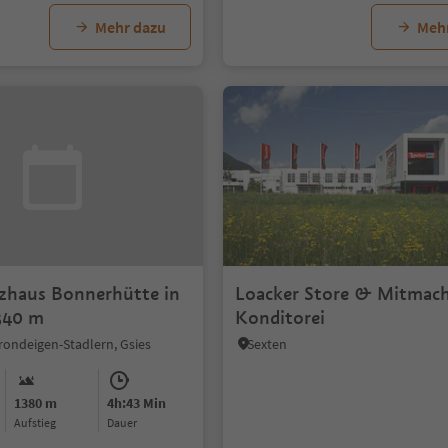
Mehr dazu
Meh
zhaus Bonnerhütte in
Loacker Store & Mitmac
340 m
Konditorei
rondeigen-Stadlern, Gsies
Sexten
1380 m
4h:43 Min
Aufstieg
Dauer