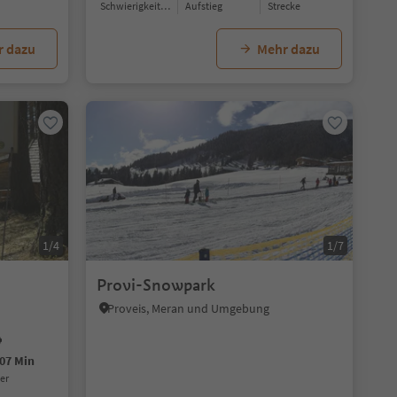
Schwierigkeitsgrad
Aufstieg
Strecke
r dazu
Mehr dazu
1/4
1/7
Provi-Snowpark
Proveis, Meran und Umgebung
07 Min
uer