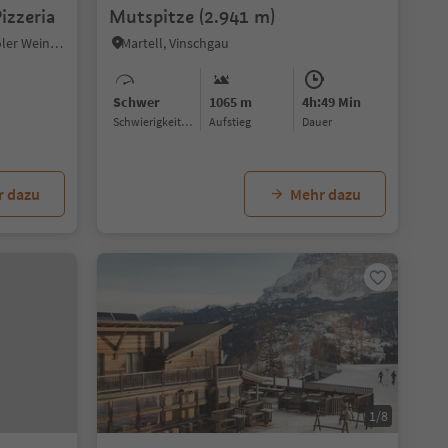
izzeria
Mutspitze (2.941 m)
Tramin an der Weinstraße, Südtiroler Weinstraße
Martell, Vinschgau
Schwer
1065 m
4h:49 Min
Schwierigkeitsgrad
Aufstieg
Dauer
r dazu
Mehr dazu
1/8