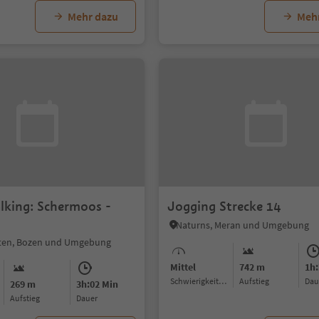
Mehr dazu
Meh
lking: Schermoos -
Jogging Strecke 14
Naturns, Meran und Umgebung
lten, Bozen und Umgebung
Mittel
742 m
1h:
Schwierigkeitsgrad
Aufstieg
Da
269 m
3h:02 Min
Aufstieg
Dauer