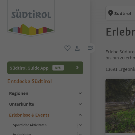
Südtirol
Erlebn
menu link
Erlebe Südtiro
favorit
user link
bis hin zu er
Südtirol Guide App
NEU
13691
Ergebni
Entdecke Südtirol
Regionen
Unterkünfte
Erlebnisse & Events
Sportliche Aktivitäten
In der Natur