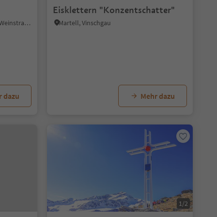
Eisklettern "Konzentschatter"
St. Michael - Eppan, Eppan an der Weinstraße, Südtiroler Weinstraße
Martell, Vinschgau
r dazu
Mehr dazu
1/2