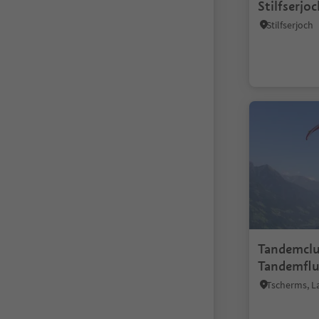
Stilfserjo
Stilfserjoch
Tandemclub
Tandemfl
Tscherms, 