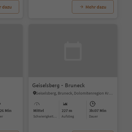
r dazu
Mehr dazu
Geiselsberg - Bruneck
Geiselsberg, Bruneck, Dolomitenregion Kronplatz
26 Min
Mittel
227 m
3h:07 Min
uer
Schwierigkeitsgrad
Aufstieg
Dauer