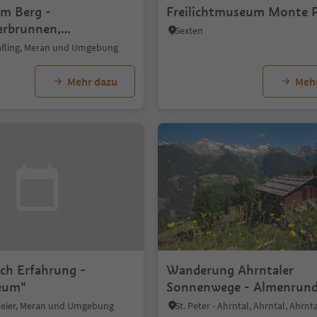
m Berg -
Freilichtmuseum Monte 
erbrunnen,
Sexten
en
afling, Meran und Umgebung
Mehr dazu
Meh
ch Erfahrung -
Wanderung Ahrntaler
eum"
Sonnenwege - Almenrun
seier, Meran und Umgebung
St. Peter - Ahrntal, Ahrntal, Ahrnt