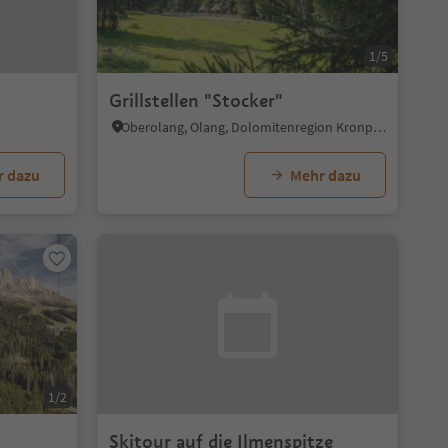
1/5
Grillstellen "Stocker"
Oberolang, Olang, Dolomitenregion Kronplatz
r dazu
Mehr dazu
1/2
Skitour auf die Ilmenspitze