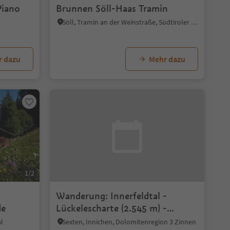
Piano
Brunnen Söll-Haas Tramin
Söll, Tramin an der Weinstraße, Südtiroler Weinstraße
r dazu
Mehr dazu
1/2
Wanderung: Innerfeldtal -
de
Lückelescharte (2.545 m) -
Höhlensteintal
al
Sexten, Innichen, Dolomitenregion 3 Zinnen