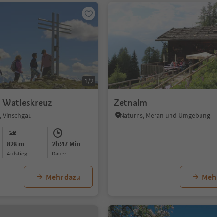
1/2
r Watleskreuz
Zetnalm
s, Vinschgau
Naturns, Meran und Umgebung
828 m
2h:47 Min
Aufstieg
Dauer
Mehr dazu
Meh