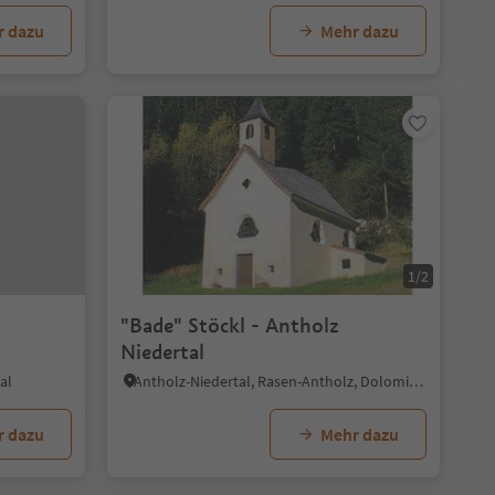
r dazu
Mehr dazu
1/2
"Bade" Stöckl - Antholz
Niedertal
al
Antholz-Niedertal, Rasen-Antholz, Dolomitenregion Kronplatz
r dazu
Mehr dazu