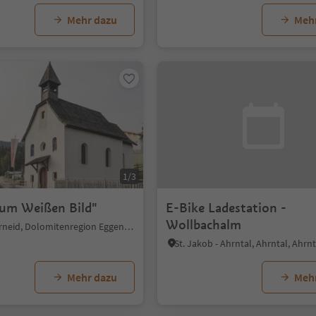
Mehr dazu
Meh
1/3
Zum Weißen Bild"
E-Bike Ladestation -
Wollbachalm
Steinegg, Karneid, Dolomitenregion Eggental
St. Jakob - Ahrntal, Ahrntal, Ahrnt
Mehr dazu
Meh