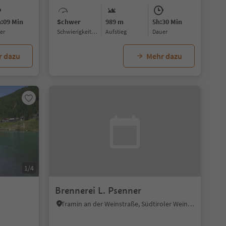
h:09 Min
Schwer
989 m
5h:30 Min
uer
Schwierigkeitsgrad
Aufstieg
Dauer
r dazu
Mehr dazu
1/4
Brennerei L. Psenner
Tramin an der Weinstraße, Südtiroler Weinstraße