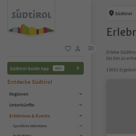
Südtirol
Erlebn
menu link
Erlebe Südtiro
favorit
user link
bis hin zu er
Südtirol Guide App
NEU
13691
Ergebni
Entdecke Südtirol
Regionen
Unterkünfte
Erlebnisse & Events
Sportliche Aktivitäten
In der Natur