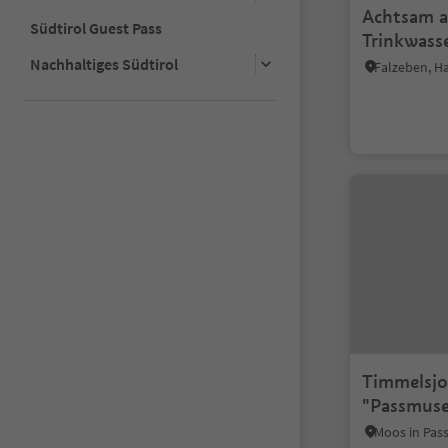
Achtsam a
Südtirol Guest Pass
Trinkwass
Melchbod
Nachhaltiges Südtirol
Falzeben, H
Timmelsjo
"Passmus
Moos in Pas