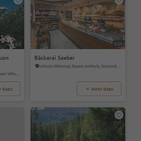
1/2
1/15
 von
Bäckerei Seeber
Antholz-Mittertal, Rasen-Antholz, Dolomitenregion Kronplatz
Teis, Villnöss, Dolomitenregion Lüsen Villnöss
r dazu
Mehr dazu