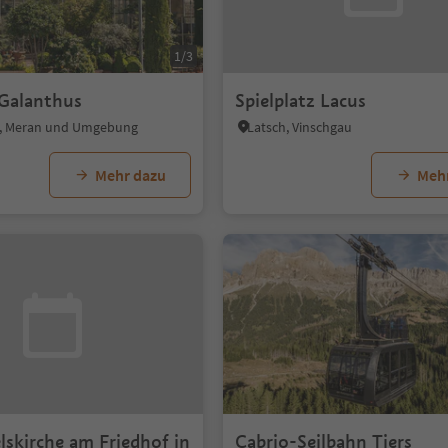
1/3
 Galanthus
Spielplatz Lacus
a, Meran und Umgebung
Latsch, Vinschgau
Mehr dazu
Meh
lskirche am Friedhof in
Cabrio-Seilbahn Tiers