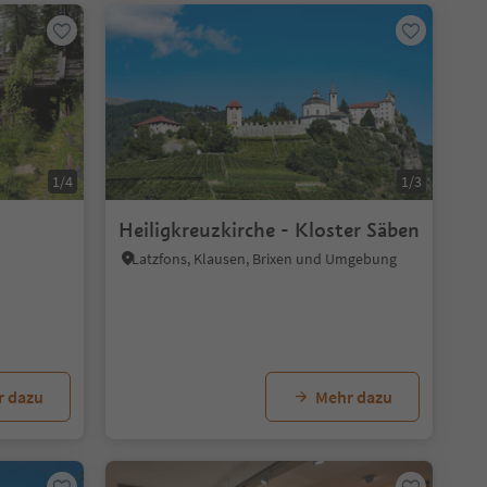
1/4
1/3
Heiligkreuzkirche - Kloster Säben
Latzfons, Klausen, Brixen und Umgebung
r dazu
Mehr dazu